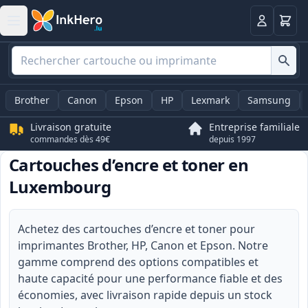
Panier
Connexio
Brother
Canon
Epson
HP
Lexmark
Samsung
Livraison gratuite
Entreprise familiale
commandes dès 49€
depuis 1997
Cartouches d’encre et toner en
Luxembourg
Achetez des cartouches d’encre et toner pour
imprimantes Brother, HP, Canon et Epson. Notre
gamme comprend des options compatibles et
haute capacité pour une performance fiable et des
économies, avec livraison rapide depuis un stock