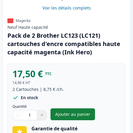
Voir les détails complets
Magenta
Neuf
Haute
capacité
Pack de 2 Brother LC123 (LC121)
cartouches d'encre compatibles haute
capacité magenta (Ink Hero)
17,50 €
TTC
14,96 €
HT
2
Cartouches
|
8,75 €
/ch.
En stock
Quantité
Ajouter au panier
−
+
,
Pack de 2 Brother LC123 (LC1
Quantité
Utilisez les boutons pour ajuster
Quantité
:
1
Garantie de qualité