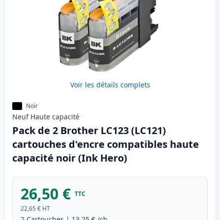
Voir les détails complets
Noir
Neuf
Haute
capacité
Pack de 2 Brother LC123 (LC121)
cartouches d'encre compatibles haute
capacité noir (Ink Hero)
26,50 €
TTC
22,65 €
HT
2
Cartouches
|
13,25 €
/ch.