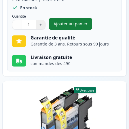
En stock
Quantité
Ajouter au panier
−
+
,
Pack de 2 Brother LC123 (LC1
Quantité
Utilisez les boutons pour ajuster
Quantité
:
1
Garantie de qualité
Garantie de 3 ans. Retours sous 90 jours
Livraison gratuite
commandes dès 49€
Avec puce