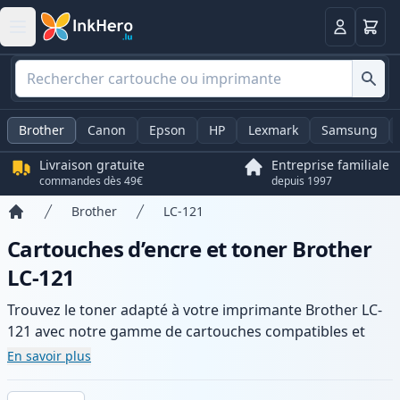
Panier
Connexio
Brother
Canon
Epson
HP
Lexmark
Samsung
Livraison gratuite
Entreprise familiale
commandes dès 49€
depuis 1997
Brother
LC-121
Accueil
Cartouches d’encre et toner Brother
LC-121
Trouvez le toner adapté à votre imprimante Brother LC-
121 avec notre gamme de cartouches compatibles et
haute capacité. Profitez d’une qualité d’impression
En savoir plus
constante et d’une livraison rapide depuis un stock local
en .