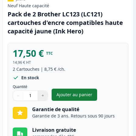
Neuf
Haute
capacité
Pack de 2 Brother LC123 (LC121)
cartouches d'encre compatibles haute
capacité jaune (Ink Hero)
17,50 €
TTC
14,96 €
HT
2
Cartouches
|
8,75 €
/ch.
En stock
Quantité
Ajouter au panier
−
+
,
Pack de 2 Brother LC123 (LC1
Quantité
Utilisez les boutons pour ajuster
Quantité
:
1
Garantie de qualité
Garantie de 3 ans. Retours sous 90 jours
Livraison gratuite