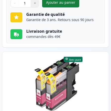
Ajouter au panier
−
+
,
Pack de 2 Brother LC123 (LC1
Quantité
Utilisez les boutons pour ajuster
Quantité
:
1
Garantie de qualité
Garantie de 3 ans. Retours sous 90 jours
Livraison gratuite
commandes dès 49€
Avec puce