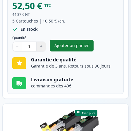
52,50 €
TTC
44,87 €
HT
5
Cartouches
|
10,50 €
/ch.
En stock
Quantité
Ajouter au panier
−
+
,
Pack de 5 Brother LC123 (LC1
Quantité
Utilisez les boutons pour ajuster
Quantité
:
1
Garantie de qualité
Garantie de 3 ans. Retours sous 90 jours
Livraison gratuite
commandes dès 49€
Avec puce