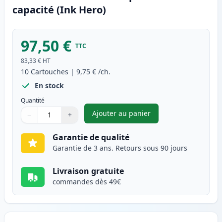
capacité (Ink Hero)
97,50 €
TTC
83,33 €
HT
10
Cartouches
|
9,75 €
/ch.
En stock
Quantité
Ajouter au panier
−
+
,
Pack de 10 Brother LC123 (LC
Quantité
Utilisez les boutons pour ajuster
Quantité
:
1
Garantie de qualité
Garantie de 3 ans. Retours sous 90 jours
Livraison gratuite
commandes dès 49€