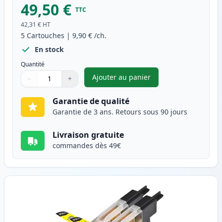
49,50 €
TTC
42,31 €
HT
5
Cartouches
|
9,90 €
/ch.
En stock
Quantité
Ajouter au panier
−
+
,
Pack de 5 Brother LC1280 car
Quantité
Utilisez les boutons pour ajuster
Quantité
:
1
Garantie de qualité
Garantie de 3 ans. Retours sous 90 jours
Livraison gratuite
commandes dès 49€