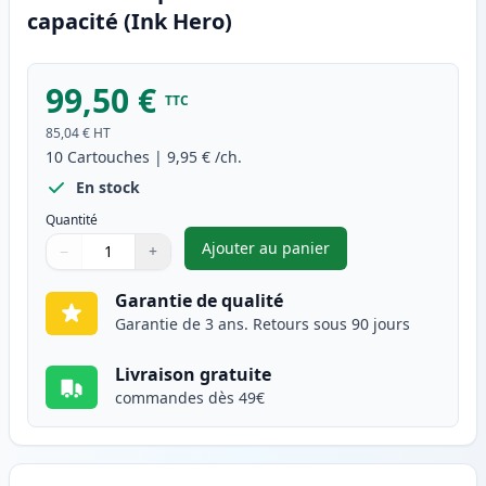
capacité (Ink Hero)
99,50 €
TTC
85,04 €
HT
10
Cartouches
|
9,95 €
/ch.
En stock
Quantité
Ajouter au panier
−
+
,
Pack de 10 Brother LC1280 ca
Quantité
Utilisez les boutons pour ajuster
Quantité
:
1
Garantie de qualité
Garantie de 3 ans. Retours sous 90 jours
Livraison gratuite
commandes dès 49€