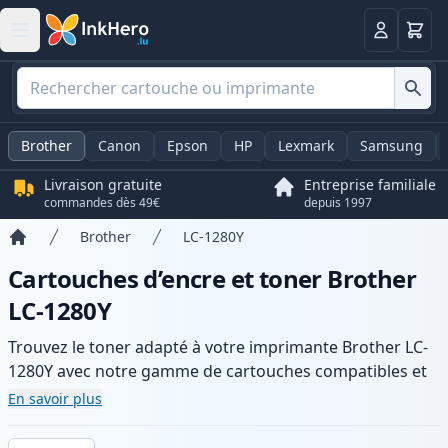
Panier
Connexio
Brother
Canon
Epson
HP
Lexmark
Samsung
Livraison gratuite
Entreprise familiale
commandes dès 49€
depuis 1997
Brother
LC-1280Y
Accueil
Cartouches d’encre et toner Brother
LC-1280Y
Trouvez le toner adapté à votre imprimante Brother LC-
1280Y avec notre gamme de cartouches compatibles et
haute capacité. Profitez d’une qualité d’impression
En savoir plus
constante et d’une livraison rapide depuis un stock local
en .