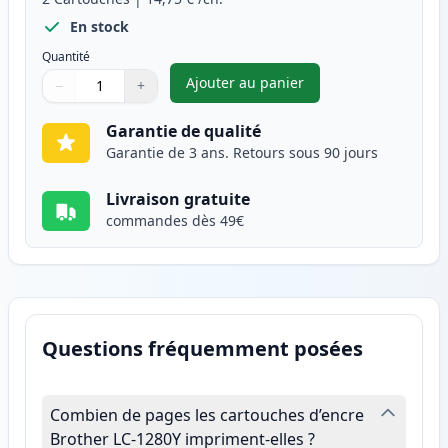
En stock
Quantité
Ajouter au panier
−
+
,
Pack de 2 Brother LC1280Y ca
Quantité
Utilisez les boutons pour ajuster
Quantité
:
1
Garantie de qualité
Garantie de 3 ans. Retours sous 90 jours
Livraison gratuite
commandes dès 49€
Questions fréquemment posées
Combien de pages les cartouches d’encre
Brother LC-1280Y impriment-elles ?