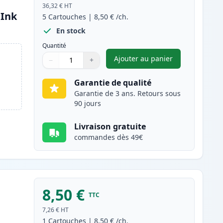
36,32 €
HT
(Ink
5
Cartouches
|
8,50 €
/ch.
En stock
Quantité
Ajouter au panier
−
+
,
Pack de 5 Brother LC32
Quantité
Utilisez les boutons pour ajuster
Quantité
:
1
Garantie de qualité
Garantie de 3 ans. Retours sous
90 jours
Livraison gratuite
commandes dès 49€
8,50 €
TTC
7,26 €
HT
1
Cartouches
|
8,50 €
/ch.