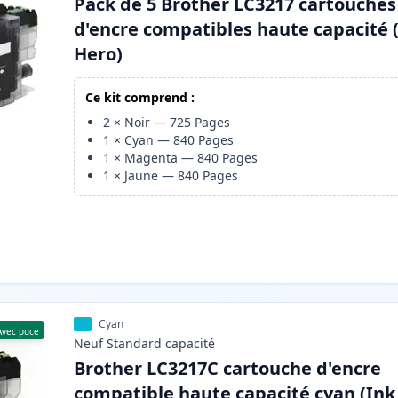
Pack de 5 Brother LC3217 cartouches
d'encre compatibles haute capacité 
Hero)
Ce kit comprend :
2
×
Noir
—
725
Pages
1
×
Cyan
—
840
Pages
1
×
Magenta
—
840
Pages
1
×
Jaune
—
840
Pages
Cyan
Avec puce
Neuf
Standard
capacité
Brother LC3217C cartouche d'encre
compatible haute capacité cyan (Ink