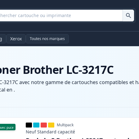
g
Xerox
Toutes nos marques
oner Brother LC-3217C
C-3217C avec notre gamme de cartouches compatibles et hau
al en .
Multipack
Avec puce
Neuf
Standard
capacité