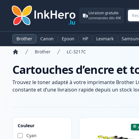
Livraison gratuite
commandes dès 49€
Brother
Canon
Epson
HP
Lexmark
Samsun
Brother
LC-3217C
Accueil
Cartouches d’encre et t
Trouvez le toner adapté à votre imprimante Brother L
constante et d’une livraison rapide depuis un stock loc
Produits
Couleur
Cyan