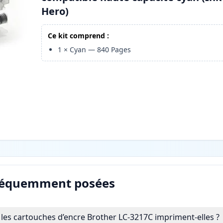
Hero)
Ce kit comprend :
1
×
Cyan
—
840
Pages
réquemment posées
es cartouches d’encre Brother LC-3217C impriment-elles ?