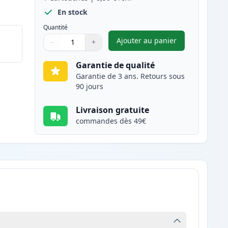
En stock
Quantité
Ajouter au panier
−
+
,
Brother LC3217C carto
Quantité
Utilisez les boutons pour ajuster
Quantité
:
1
Garantie de qualité
Garantie de 3 ans. Retours sous
90 jours
Livraison gratuite
commandes dès 49€