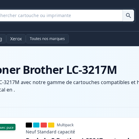
g
Xerox
Toutes nos marques
toner Brother LC-3217M
LC-3217M avec notre gamme de cartouches compatibles et hau
al en .
Multipack
Avec puce
Neuf
Standard
capacité