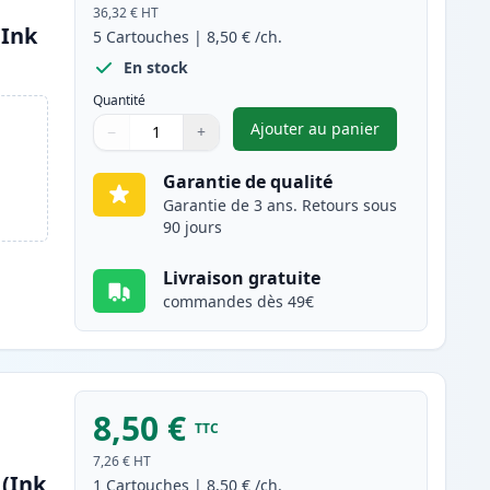
36,32 €
HT
(Ink
5
Cartouches
|
8,50 €
/ch.
En stock
Quantité
Ajouter au panier
−
+
,
Pack de 5 Brother LC32
Quantité
Utilisez les boutons pour ajuster
Quantité
:
1
Garantie de qualité
Garantie de 3 ans. Retours sous
90 jours
Livraison gratuite
commandes dès 49€
8,50 €
TTC
7,26 €
HT
(Ink
1
Cartouches
|
8,50 €
/ch.