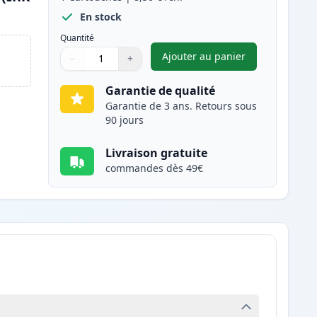
En stock
Quantité
Ajouter au panier
−
+
,
Brother LC3217M carto
Quantité
Utilisez les boutons pour ajuster
Quantité
:
1
Garantie de qualité
Garantie de 3 ans. Retours sous
90 jours
Livraison gratuite
commandes dès 49€