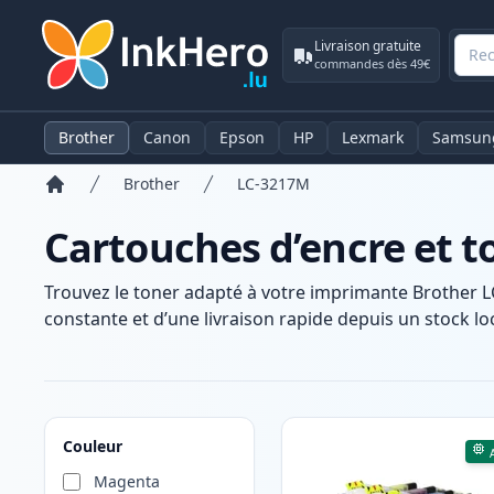
Livraison gratuite
commandes dès 49€
Brother
Canon
Epson
HP
Lexmark
Samsun
Brother
LC-3217M
Accueil
Cartouches d’encre et 
Trouvez le toner adapté à votre imprimante Brother 
constante et d’une livraison rapide depuis un stock loc
Produits
Couleur
Magenta