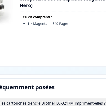
Hero)
Ce kit comprend :
1
×
Magenta
—
840
Pages
réquemment posées
es cartouches d’encre Brother LC-3217M impriment-elles ?