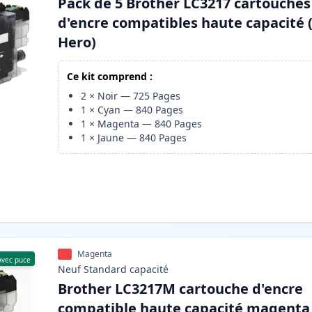
Pack de 5 Brother LC3217 cartouches
d'encre compatibles haute capacité 
Hero)
Ce kit comprend :
2
×
Noir
—
725
Pages
1
×
Cyan
—
840
Pages
1
×
Magenta
—
840
Pages
1
×
Jaune
—
840
Pages
Magenta
Avec puce
Neuf
Standard
capacité
Brother LC3217M cartouche d'encre
compatible haute capacité magenta 