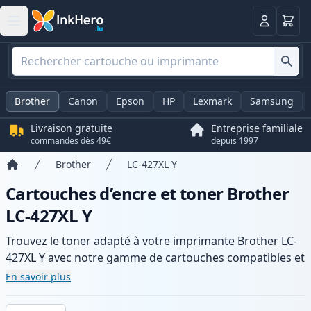
Panier
Connexio
Brother
Canon
Epson
HP
Lexmark
Samsung
Livraison gratuite
Entreprise familiale
commandes dès 49€
depuis 1997
Brother
LC-427XL Y
Accueil
Cartouches d’encre et toner Brother
LC-427XL Y
Trouvez le toner adapté à votre imprimante Brother LC-
427XL Y avec notre gamme de cartouches compatibles et
haute capacité. Profitez d’une qualité d’impression
En savoir plus
constante et d’une livraison rapide depuis un stock local
en .