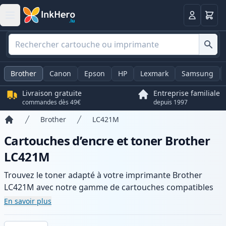
Panier
Connexio
Brother
Canon
Epson
HP
Lexmark
Samsung
Livraison gratuite
Entreprise familiale
commandes dès 49€
depuis 1997
Brother
LC421M
Accueil
Cartouches d’encre et toner Brother
LC421M
Trouvez le toner adapté à votre imprimante Brother
LC421M avec notre gamme de cartouches compatibles
et haute capacité. Profitez d’une qualité d’impression
En savoir plus
constante et d’une livraison rapide depuis un stock local
en .