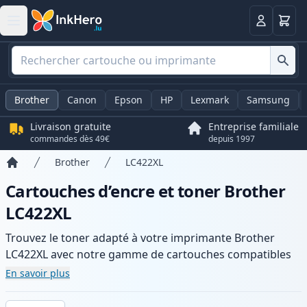
Panier
Connexio
Brother
Canon
Epson
HP
Lexmark
Samsung
Livraison gratuite
Entreprise familiale
commandes dès 49€
depuis 1997
Brother
LC422XL
Accueil
Cartouches d’encre et toner Brother
LC422XL
Trouvez le toner adapté à votre imprimante Brother
LC422XL avec notre gamme de cartouches compatibles
et haute capacité. Profitez d’une qualité d’impression
En savoir plus
constante et d’une livraison rapide depuis un stock local
en .