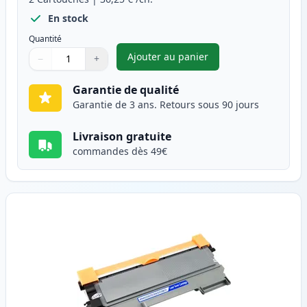
En stock
Quantité
Ajouter au panier
−
+
,
Pack de 2 Brother TN2220 (TN
Quantité
Utilisez les boutons pour ajuster
Quantité
:
1
Garantie de qualité
Garantie de 3 ans. Retours sous 90 jours
Livraison gratuite
commandes dès 49€