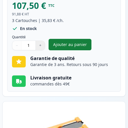
107,50 €
TTC
91,88 €
HT
3
Cartouches
|
35,83 €
/ch.
En stock
Quantité
Ajouter au panier
−
+
,
Pack de 3 Brother TN2220 & 
Quantité
Utilisez les boutons pour ajuster
Quantité
:
1
Garantie de qualité
Garantie de 3 ans. Retours sous 90 jours
Livraison gratuite
commandes dès 49€