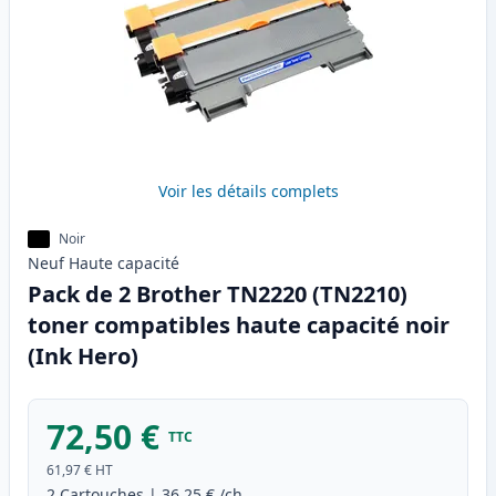
Voir les détails complets
Noir
Neuf
Haute
capacité
Pack de 2 Brother TN2220 (TN2210)
toner compatibles haute capacité noir
(Ink Hero)
72,50 €
TTC
61,97 €
HT
2
Cartouches
|
36,25 €
/ch.