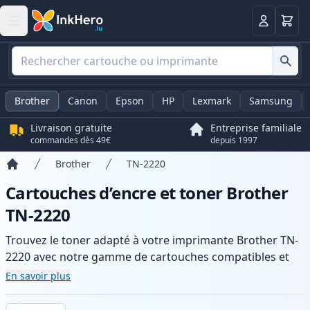
Panier
Connexio
Brother
Canon
Epson
HP
Lexmark
Samsung
Livraison gratuite
Entreprise familiale
commandes dès 49€
depuis 1997
Brother
TN-2220
Accueil
Cartouches d’encre et toner Brother
TN-2220
Trouvez le toner adapté à votre imprimante Brother TN-
2220 avec notre gamme de cartouches compatibles et
haute capacité. Profitez d’une qualité d’impression
En savoir plus
constante et d’une livraison rapide depuis un stock local
en .