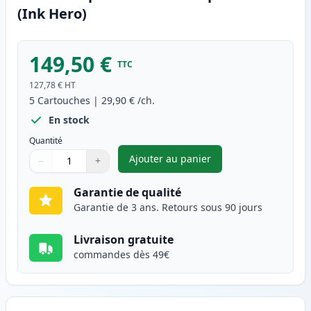
(Ink Hero)
149,50 €
TTC
127,78 €
HT
5
Cartouches
|
29,90 €
/ch.
En stock
Quantité
Ajouter au panier
−
+
,
Pack de 5 Brother TN2220 (TN
Quantité
Utilisez les boutons pour ajuster
Quantité
:
1
Garantie de qualité
Garantie de 3 ans. Retours sous 90 jours
Livraison gratuite
commandes dès 49€