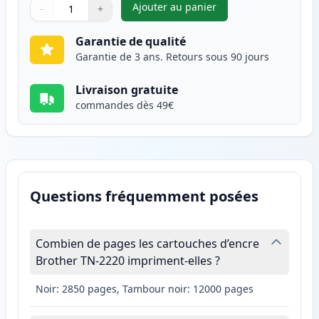
Ajouter au panier
−
+
,
Brother TN2220 / TN2210 tone
Quantité
Utilisez les boutons pour ajuster
Quantité
:
1
Garantie de qualité
Garantie de 3 ans. Retours sous 90 jours
Livraison gratuite
commandes dès 49€
Questions fréquemment posées
Combien de pages les cartouches d’encre
Brother TN-2220 impriment-elles ?
Noir: 2850 pages, Tambour noir: 12000 pages