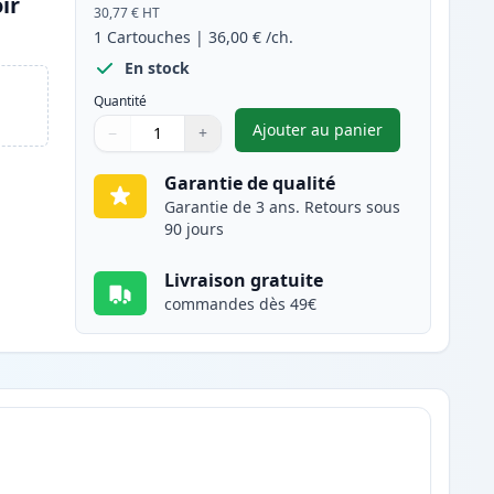
ir
30,77 €
HT
1
Cartouches
|
36,00 €
/ch.
En stock
Quantité
Ajouter au panier
−
+
,
Brother TN-3430 toner 
Quantité
Utilisez les boutons pour ajuster
Quantité
:
1
Garantie de qualité
Garantie de 3 ans. Retours sous
90 jours
Livraison gratuite
commandes dès 49€