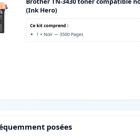
Brother TN-3430 toner compatible no
(Ink Hero)
Ce kit comprend :
1
×
Noir
—
3500
Pages
réquemment posées