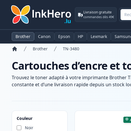
Livraison gratuite
commandes dès 49€
Brother
Canon
Epson
HP
Lexmark
Samsun
Brother
TN-3480
Accueil
Cartouches d’encre et t
Trouvez le toner adapté à votre imprimante Brother T
constante et d’une livraison rapide depuis un stock loc
Produits
Couleur
Noir