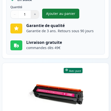
Quantité
Ajouter au panier
−
+
,
Canon 054H (3027C002) toner 
Quantité
Utilisez les boutons pour ajuster
Quantité
:
1
Garantie de qualité
Garantie de 3 ans. Retours sous 90 jours
Livraison gratuite
commandes dès 49€
Avec puce