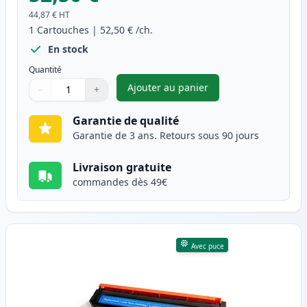
44,87 €
HT
1
Cartouches
|
52,50 €
/ch.
En stock
Quantité
Ajouter au panier
−
+
,
Canon 054H (3028C002) toner 
Quantité
Utilisez les boutons pour ajuster
Quantité
:
1
Garantie de qualité
Garantie de 3 ans. Retours sous 90 jours
Livraison gratuite
commandes dès 49€
Avec puce