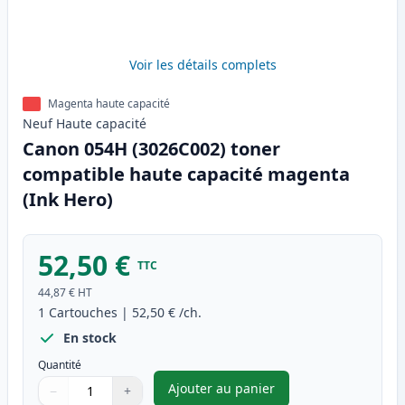
Voir les détails complets
Magenta haute capacité
Neuf
Haute
capacité
Canon 054H (3026C002) toner
compatible haute capacité magenta
(Ink Hero)
52,50 €
TTC
44,87 €
HT
1
Cartouches
|
52,50 €
/ch.
En stock
Quantité
Ajouter au panier
−
+
,
Canon 054H (3026C002) toner
Quantité
Utilisez les boutons pour ajuster
Quantité
:
1