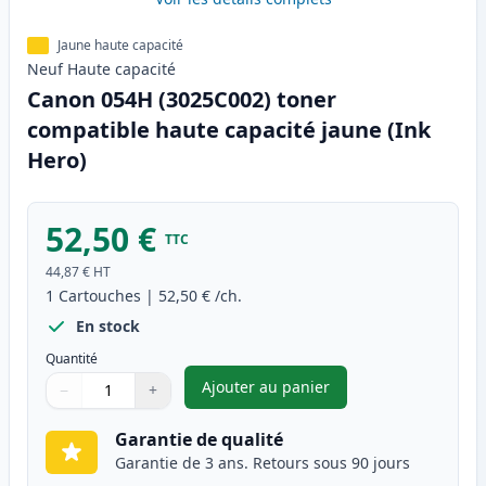
Jaune haute capacité
Neuf
Haute
capacité
Canon 054H (3025C002) toner
compatible haute capacité jaune (Ink
Hero)
52,50 €
TTC
44,87 €
HT
1
Cartouches
|
52,50 €
/ch.
En stock
Quantité
Ajouter au panier
−
+
,
Canon 054H (3025C002) toner 
Quantité
Utilisez les boutons pour ajuster
Quantité
:
1
Garantie de qualité
Garantie de 3 ans. Retours sous 90 jours