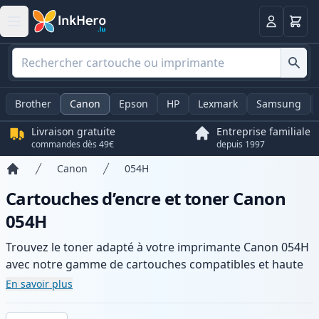
Panier
Connexio
Brother
Canon
Epson
HP
Lexmark
Samsung
Livraison gratuite
Entreprise familiale
commandes dès 49€
depuis 1997
Canon
054H
Accueil
Cartouches d’encre et toner Canon
054H
Trouvez le toner adapté à votre imprimante Canon 054H
avec notre gamme de cartouches compatibles et haute
capacité. Profitez d’une qualité d’impression constante
En savoir plus
et d’une livraison rapide depuis un stock local en .