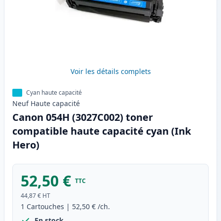
Voir les détails complets
Cyan haute capacité
Neuf
Haute
capacité
Canon 054H (3027C002) toner
compatible haute capacité cyan (Ink
Hero)
52,50 €
TTC
44,87 €
HT
1
Cartouches
|
52,50 €
/ch.
En stock