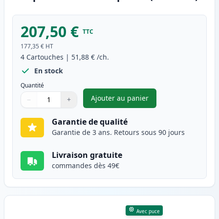
207,50 €
TTC
177,35 €
HT
4
Cartouches
|
51,88 €
/ch.
En stock
Quantité
Ajouter au panier
−
+
,
Pack de 4 Canon 054H toner c
Quantité
Utilisez les boutons pour ajuster
Quantité
:
1
Garantie de qualité
Garantie de 3 ans. Retours sous 90 jours
Livraison gratuite
commandes dès 49€
Avec puce