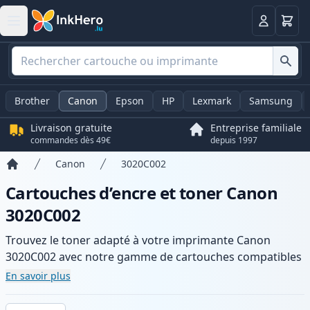
Panier
Connexio
Brother
Canon
Epson
HP
Lexmark
Samsung
Livraison gratuite
Entreprise familiale
commandes dès 49€
depuis 1997
Canon
3020C002
Accueil
Cartouches d’encre et toner Canon
3020C002
Trouvez le toner adapté à votre imprimante Canon
3020C002 avec notre gamme de cartouches compatibles
et haute capacité. Profitez d’une qualité d’impression
En savoir plus
constante et d’une livraison rapide depuis un stock local
en .