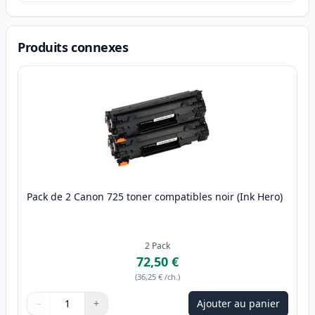
Produits connexes
Pack de 2 Canon 725 toner compatibles noir (Ink Hero)
2
Pack
72,50 €
(
36,25 €
/ch.
)
−
+
Ajouter au panier
Quantité
Utilisez les boutons pour ajuster
Quantité
:
1