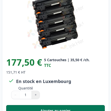
177,50 €
5
Cartouches
|
35,50 €
/ch.
TTC
151,71 €
HT
En stock en Luxembourg
Quantité
−
+
Quantité
Utilisez les boutons pour ajuster
Quantité
:
1
Ajouter au panier