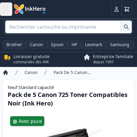
Panier
Connexio
Brother
Canon
Epson
HP
Lexmark
Samsung
Livraison gratuite
Entreprise familiale
commandes dès 49€
depuis 1997
Canon
Pack De 5 Canon 725 Toner Compatibles Noir (Ink Hero)
Accueil
Neuf
Standard
capacité
Pack de 5 Canon 725 Toner Compatibles
Noir (Ink Hero)
Product information
Avec puce