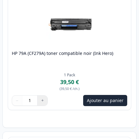
HP 79A (CF279A) toner compatible noir (Ink Hero)
1
Pack
39,50 €
(
39,50 €
/ch.
)
−
+
Ajouter au panier
Quantité
Utilisez les boutons pour ajuster
Quantité
:
1