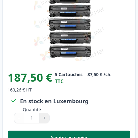
187,50 €
5
Cartouches
|
37,50 €
/ch.
TTC
160,26 €
HT
En stock en Luxembourg
Quantité
−
+
Quantité
Utilisez les boutons pour ajuster
Quantité
:
1
Ajouter au panier