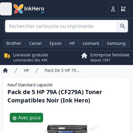
Panier
Connexio
Brother
Canon
Epson
HP
Lexmark
Samsung
Livraison gratuite
Entreprise familiale
commandes dès 49€
depuis 1997
HP
Pack De 5 HP 79A (CF279A) Toner Compatibles Noir (Ink Hero)
Accueil
Neuf
Standard
capacité
Pack de 5 HP 79A (CF279A) Toner
Compatibles Noir (Ink Hero)
Product information
Avec puce