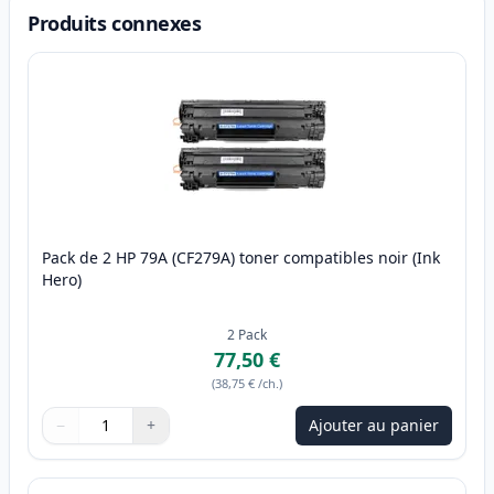
Produits connexes
Pack de 2 HP 79A (CF279A) toner compatibles noir (Ink
Hero)
2
Pack
77,50 €
(
38,75 €
/ch.
)
−
+
Ajouter au panier
Quantité
Utilisez les boutons pour ajuster
Quantité
:
1