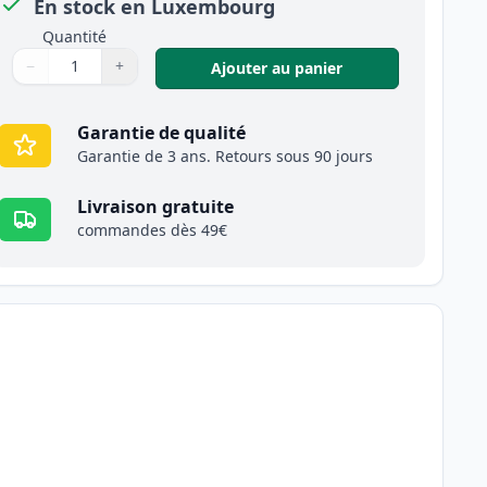
En stock en Luxembourg
Quantité
−
+
,
Pack de 2 Brother
Ajouter au panier
Quantité
Utilisez les boutons pour ajuster
Quantité
:
1
Garantie de qualité
Garantie de 3 ans. Retours sous 90 jours
Livraison gratuite
commandes dès 49€