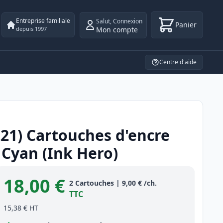
Entreprise familiale
Salut
,
Connexion
Panier
Mon compte
depuis 1997
Centre d'aide
221) Cartouches d'encre
Cyan (Ink Hero)
18,00 €
Product information
2
Cartouches
|
9,00 €
/ch.
TTC
15,38 €
HT