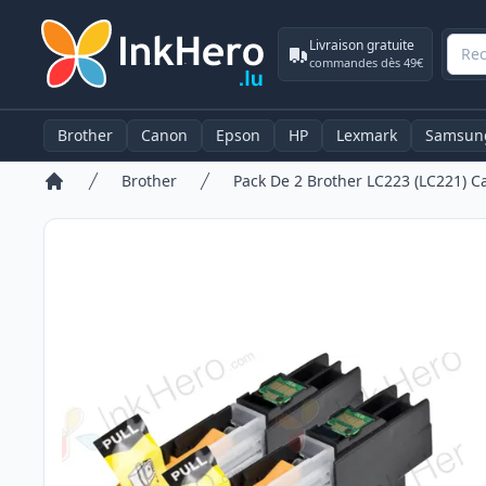
Livraison gratuite
commandes dès 49€
Brother
Canon
Epson
HP
Lexmark
Samsun
Brother
Accueil