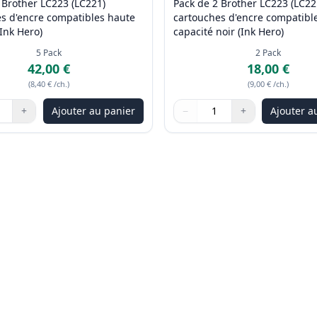
 Brother LC223 (LC221)
Pack de 2 Brother LC223 (LC22
s d'encre compatibles haute
cartouches d'encre compatibl
(Ink Hero)
capacité noir (Ink Hero)
5
Pack
2
Pack
42,00 €
18,00 €
(
8,40 €
/ch.
)
(
9,00 €
/ch.
)
+
Ajouter au panier
−
+
Ajouter a
les boutons pour ajuster
:
1
Quantité
Utilisez les boutons pour ajus
Quantité
:
1