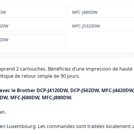
0DW
MFC-J880DW
25DW
MFC-J5320DW
20DW
mprend 2 cartouches. Bénéficiez d’une impression de haute 
itique de retour simple de 90 jours.
r avec le Brother DCP-J4120DW, DCP-J562DW, MFC-J4420D
0DW, MFC-J680DW, MFC-J880DW.
an.
e en Luxembourg. Les commandes sont traitées localement af