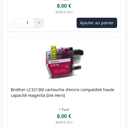
8,00 €
(
8,00 €
/ch.
)
−
+
Ajouter au panier
Quantité
Utilisez les boutons pour ajuster
Quantité
:
1
Brother LC3213M cartouche d'encre compatible haute
capacité magenta (Ink Hero)
1
Pack
8,00 €
(
8,00 €
/ch.
)