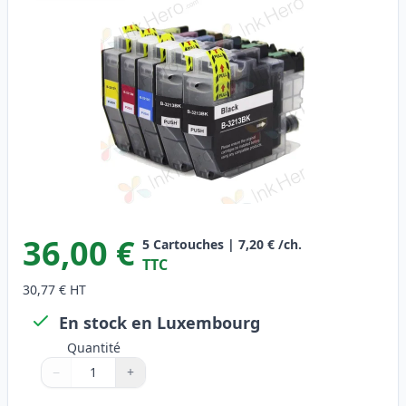
36,00 €
5
Cartouches
|
7,20 €
/ch.
TTC
30,77 €
HT
En stock en Luxembourg
Quantité
−
+
Quantité
Utilisez les boutons pour ajuster
Quantité
:
1