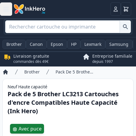
Panier
Connexio
Brother
Canon
Epson
HP
Lexmark
Samsung
Livraison gratuite
Entreprise familiale
commandes dès 49€
depuis 1997
Brother
Pack De 5 Brother LC3213 Cartouches d'encre Compatibles Haute Capacité (Ink Hero)
Accueil
Neuf
Haute
capacité
Pack de 5 Brother LC3213 Cartouches
d'encre Compatibles Haute Capacité
(Ink Hero)
Product information
Avec puce