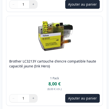
−
+
Ajouter au panier
Quantité
Utilisez les boutons pour ajuster
Quantité
:
1
Brother LC3213Y cartouche d'encre compatible haute
capacité jaune (Ink Hero)
1
Pack
8,00 €
(
8,00 €
/ch.
)
−
+
Ajouter au panier
Quantité
Utilisez les boutons pour ajuster
Quantité
:
1