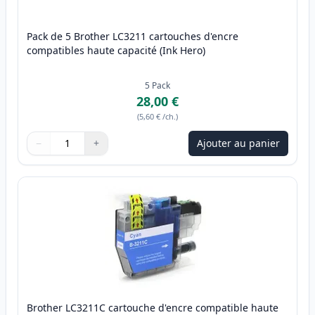
Pack de 5 Brother LC3211 cartouches d'encre
compatibles haute capacité (Ink Hero)
5
Pack
28,00 €
(
5,60 €
/ch.
)
−
+
Ajouter au panier
Quantité
Utilisez les boutons pour ajuster
Quantité
:
1
Brother LC3211C cartouche d'encre compatible haute