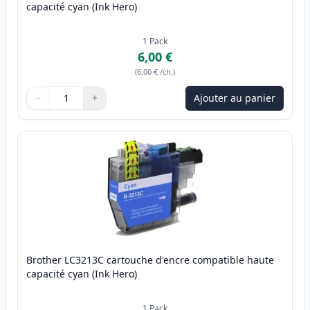
capacité cyan (Ink Hero)
1
Pack
6,00 €
(
6,00 €
/ch.
)
−
+
Ajouter au panier
Quantité
Utilisez les boutons pour ajuster
Quantité
:
1
Brother LC3213C cartouche d'encre compatible haute
capacité cyan (Ink Hero)
1
Pack