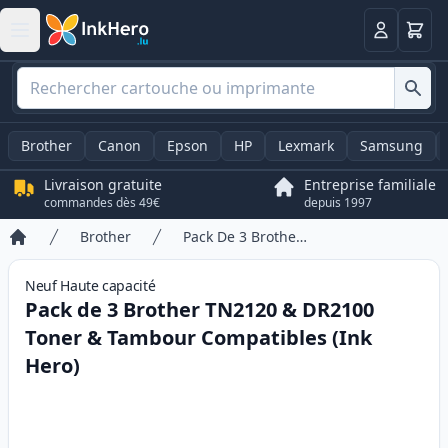
Panier
Connexio
Brother
Canon
Epson
HP
Lexmark
Samsung
Livraison gratuite
Entreprise familiale
commandes dès 49€
depuis 1997
Brother
Pack De 3 Brother TN2120 & DR2100 Toner & Tambour Compatibles (Ink Hero)
Accueil
Neuf
Haute
capacité
Pack de 3 Brother TN2120 & DR2100
Toner & Tambour Compatibles (Ink
Hero)
Product information