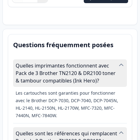
Quantité
Utilisez les boutons pour ajuster
Quantité
:
1
Questions fréquemment posées
Quelles imprimantes fonctionnent avec
Pack de 3 Brother TN2120 & DR2100 toner
& tambour compatibles (Ink Hero)?
Les cartouches sont garanties pour fonctionner
avec le Brother DCP-7030, DCP-7040, DCP-7045N,
HL-2140, HL-2150N, HL-2170W, MFC-7320, MFC-
7440N, MFC-7840W.
Quelles sont les références qui remplacent