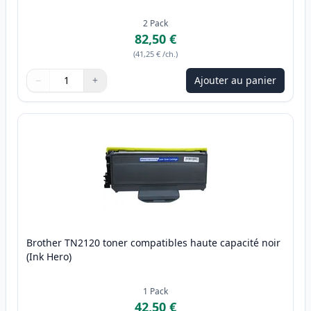
2
Pack
82,50 €
(
41,25 €
/ch.
)
−
+
Ajouter au panier
Quantité
Utilisez les boutons pour ajuster
Quantité
:
1
Brother TN2120 toner compatibles haute capacité noir
(Ink Hero)
1
Pack
42,50 €