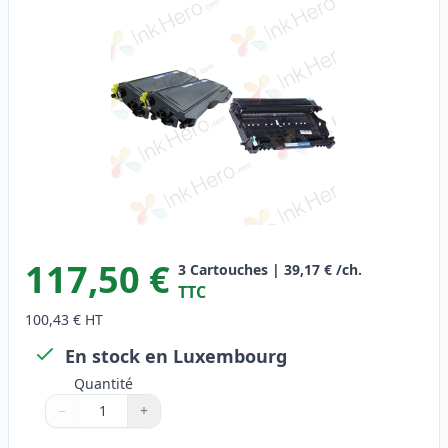
117,50 €
3
Cartouches
|
39,17 €
/ch.
TTC
100,43 €
HT
En stock en Luxembourg
Quantité
−
+
Quantité
Utilisez les boutons pour ajuster
Quantité
:
1