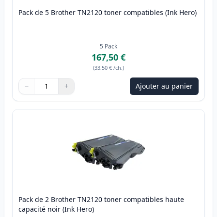
Pack de 5 Brother TN2120 toner compatibles (Ink Hero)
5
Pack
167,50 €
(
33,50 €
/ch.
)
−
+
Ajouter au panier
Quantité
Utilisez les boutons pour ajuster
Quantité
:
1
Pack de 2 Brother TN2120 toner compatibles haute
capacité noir (Ink Hero)