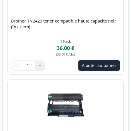
Brother TN2420 toner compatible haute capacité noir
(Ink Hero)
1
Pack
36,00 €
(
36,00 €
/ch.
)
−
+
Ajouter au panier
Quantité
Utilisez les boutons pour ajuster
Quantité
:
1