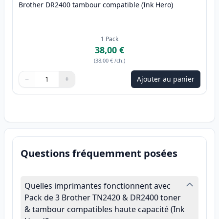
Brother DR2400 tambour compatible (Ink Hero)
1
Pack
38,00 €
(
38,00 €
/ch.
)
−
+
Ajouter au panier
Quantité
Utilisez les boutons pour ajuster
Quantité
:
1
Questions fréquemment posées
Quelles imprimantes fonctionnent avec
Pack de 3 Brother TN2420 & DR2400 toner
& tambour compatibles haute capacité (Ink