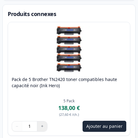
Produits connexes
Pack de 5 Brother TN2420 toner compatibles haute
capacité noir (Ink Hero)
5
Pack
138,00 €
(
27,60 €
/ch.
)
−
+
Ajouter au panier
Quantité
Utilisez les boutons pour ajuster
Quantité
:
1