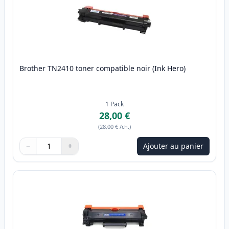
Brother TN2410 toner compatible noir (Ink Hero)
1
Pack
28,00 €
(
28,00 €
/ch.
)
−
+
Ajouter au panier
Quantité
Utilisez les boutons pour ajuster
Quantité
:
1