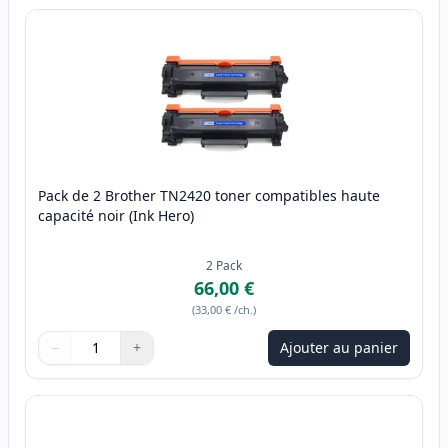
Pack de 2 Brother TN2420 toner compatibles haute
capacité noir (Ink Hero)
2
Pack
66,00 €
(
33,00 €
/ch.
)
−
+
Ajouter au panier
Quantité
Utilisez les boutons pour ajuster
Quantité
:
1