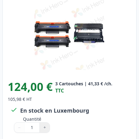
124,00 €
3
Cartouches
|
41,33 €
/ch.
TTC
105,98 €
HT
En stock en Luxembourg
Quantité
−
+
Quantité
Utilisez les boutons pour ajuster
Quantité
:
1