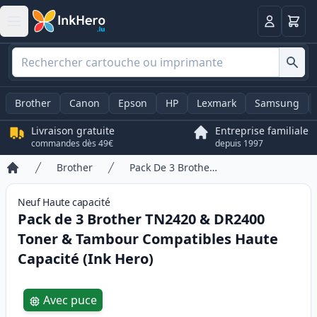
Panier
Connexio
Brother
Canon
Epson
HP
Lexmark
Samsung
Livraison gratuite
Entreprise familiale
commandes dès 49€
depuis 1997
Brother
Pack De 3 Brother TN2420 & DR2400 Toner & Tambour Compatibles Haute Capacité (Ink Hero)
Accueil
Neuf
Haute
capacité
Pack de 3 Brother TN2420 & DR2400
Toner & Tambour Compatibles Haute
Capacité (Ink Hero)
Product information
Avec puce