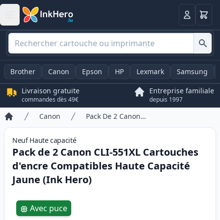
Panier
Connexio
Brother
Canon
Epson
HP
Lexmark
Samsung
Livraison gratuite
Entreprise familiale
commandes dès 49€
depuis 1997
Canon
Pack De 2 Canon CLI-551XL Cartouches d'encre Compatibles Haute Capacité Jaune (Ink Hero)
Accueil
Neuf
Haute
capacité
Pack de 2 Canon CLI-551XL Cartouches
d'encre Compatibles Haute Capacité
Jaune (Ink Hero)
Product information
Avec puce