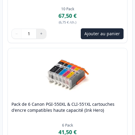
10
Pack
67,50 €
(
6,75 €
/ch.
)
−
+
Ajouter au panier
Quantité
Utilisez les boutons pour ajuster
Quantité
:
1
Pack de 6 Canon PGI-550XL & CLI-551XL cartouches
d'encre compatibles haute capacité (Ink Hero)
6
Pack
41,50 €