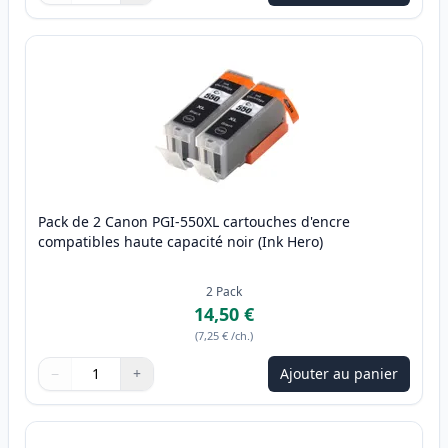
Pack de 2 Canon PGI-550XL cartouches d'encre
compatibles haute capacité noir (Ink Hero)
2
Pack
14,50 €
(
7,25 €
/ch.
)
−
+
Ajouter au panier
Quantité
Utilisez les boutons pour ajuster
Quantité
:
1