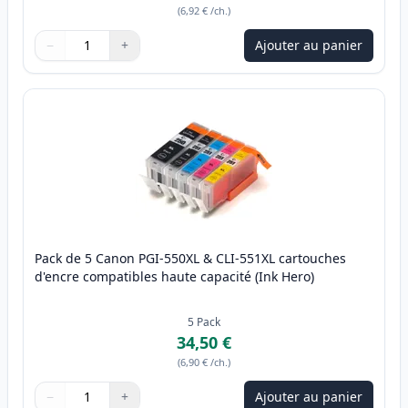
(
6,92 €
/ch.
)
−
+
Ajouter au panier
Quantité
Utilisez les boutons pour ajuster
Quantité
:
1
Pack de 5 Canon PGI-550XL & CLI-551XL cartouches
d'encre compatibles haute capacité (Ink Hero)
5
Pack
34,50 €
(
6,90 €
/ch.
)
−
+
Ajouter au panier
Quantité
Utilisez les boutons pour ajuster
Quantité
:
1