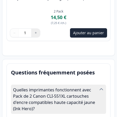
2
Pack
14,50 €
(
7,25 €
/ch.
)
−
+
Ajouter au panier
Quantité
Utilisez les boutons pour ajuster
Quantité
:
1
Questions fréquemment posées
Quelles imprimantes fonctionnent avec
Pack de 2 Canon CLI-551XL cartouches
d'encre compatibles haute capacité jaune
(Ink Hero)?