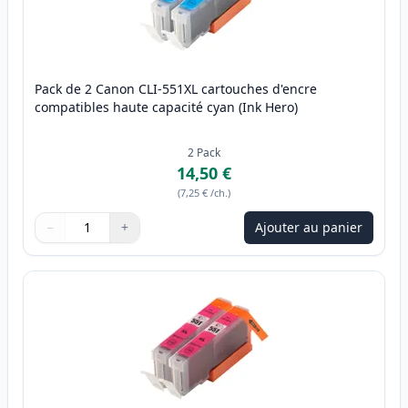
Pack de 2 Canon CLI-551XL cartouches d'encre
compatibles haute capacité cyan (Ink Hero)
2
Pack
14,50 €
(
7,25 €
/ch.
)
−
+
Ajouter au panier
Quantité
Utilisez les boutons pour ajuster
Quantité
:
1