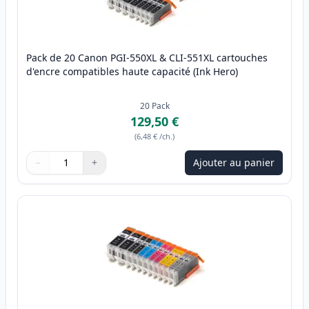
Pack de 20 Canon PGI-550XL & CLI-551XL cartouches
d'encre compatibles haute capacité (Ink Hero)
20
Pack
129,50 €
(
6,48 €
/ch.
)
−
+
Ajouter au panier
Quantité
Utilisez les boutons pour ajuster
Quantité
:
1