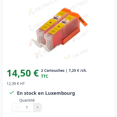
14,50 €
2
Cartouches
|
7,25 €
/ch.
TTC
12,39 €
HT
En stock en Luxembourg
Quantité
−
+
Quantité
Utilisez les boutons pour ajuster
Quantité
:
1