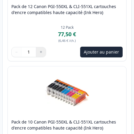
Pack de 12 Canon PGI-550XL & CLI-551XL cartouches
d'encre compatibles haute capacité (Ink Hero)
12
Pack
77,50 €
(
6,46 €
/ch.
)
−
+
Ajouter au panier
Quantité
Utilisez les boutons pour ajuster
Quantité
:
1
Pack de 10 Canon PGI-550XL & CLI-551XL cartouches
d'encre compatibles haute capacité (Ink Hero)