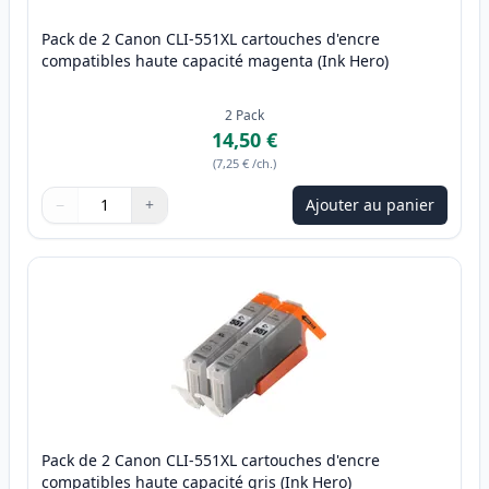
Pack de 2 Canon CLI-551XL cartouches d'encre
compatibles haute capacité magenta (Ink Hero)
2
Pack
14,50 €
(
7,25 €
/ch.
)
−
+
Ajouter au panier
Quantité
Utilisez les boutons pour ajuster
Quantité
:
1
Pack de 2 Canon CLI-551XL cartouches d'encre
compatibles haute capacité gris (Ink Hero)