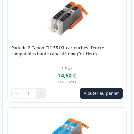
Pack de 2 Canon CLI-551XL cartouches d'encre
compatibles haute capacité noir (Ink Hero)
2
Pack
14,50 €
(
7,25 €
/ch.
)
−
+
Ajouter au panier
Quantité
Utilisez les boutons pour ajuster
Quantité
:
1