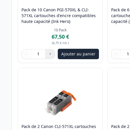
Pack de 10 Canon PGI-570XL & CLI-
Pack de 6
571XL cartouches d'encre compatibles
cartouche
haute capacité (Ink Hero)
capacité 
10
Pack
67,50 €
(
6,75 €
/ch.
)
−
+
Ajouter au panier
−
Quantité
Utilisez les boutons pour ajuster
Quantité
:
1
Quantité
Utilisez 
Quantité
Pack de 2 Canon CLI-571XL cartouches
Pack de 2