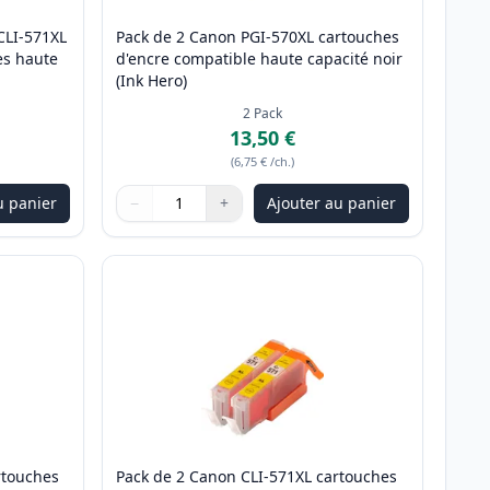
CLI-571XL
Pack de 2 Canon PGI-570XL cartouches
es haute
d'encre compatible haute capacité noir
(Ink Hero)
2
Pack
13,50 €
(
6,75 €
/ch.
)
u panier
−
+
Ajouter au panier
ter
Quantité
Utilisez les boutons pour ajuster
Quantité
:
1
rtouches
Pack de 2 Canon CLI-571XL cartouches