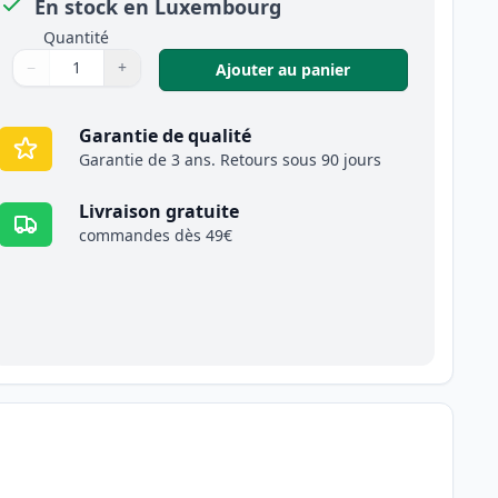
En stock en Luxembourg
Quantité
−
+
,
Pack de 12 Canon 
Ajouter au panier
Quantité
Utilisez les boutons pour ajuster
Quantité
:
1
Garantie de qualité
Garantie de 3 ans. Retours sous 90 jours
Livraison gratuite
commandes dès 49€