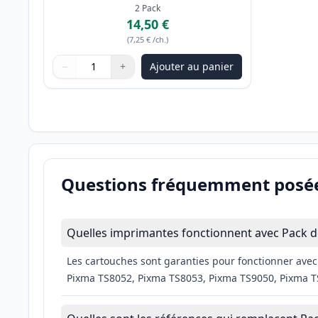
2
Pack
14,50 €
(
7,25 €
/ch.
)
−
+
Ajouter au panier
Quantité
Utilisez les boutons pour ajuster
Quantité
:
1
Questions fréquemment posé
Quelles imprimantes fonctionnent avec Pack d
Les cartouches sont garanties pour fonctionner a
Pixma TS8052, Pixma TS8053, Pixma TS9050, Pixma T