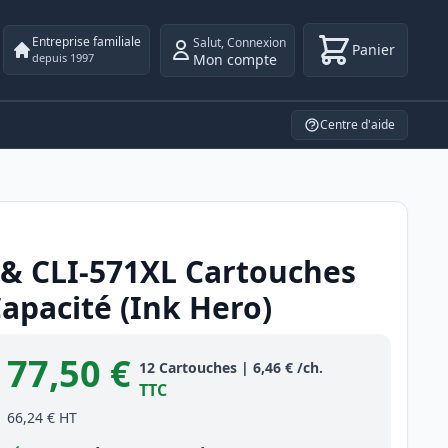
Entreprise familiale
Salut
,
Connexion
Panier
Mon compte
depuis 1997
Centre d'aide
 & CLI-571XL Cartouches
apacité (Ink Hero)
77,50 €
Product information
12
Cartouches
|
6,46 €
/ch.
TTC
66,24 €
HT