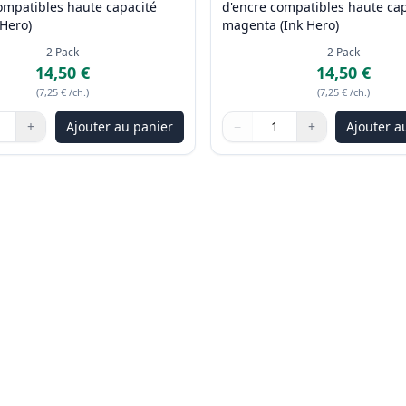
ompatibles haute capacité
d'encre compatibles haute cap
 Hero)
magenta (Ink Hero)
2
Pack
2
Pack
14,50 €
14,50 €
(
7,25 €
/ch.
)
(
7,25 €
/ch.
)
+
Ajouter au panier
−
+
Ajouter a
les boutons pour ajuster
:
1
Quantité
Utilisez les boutons pour ajus
Quantité
:
1