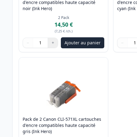
d'encre compatibles haute capacité
d'encre c
noir (Ink Hero)
cyan (Ink
2
Pack
14,50 €
(
7,25 €
/ch.
)
−
+
Ajouter au panier
−
Quantité
Utilisez les boutons pour ajuster
Quantité
:
1
Quantité
Utilisez 
Quantité
Pack de 2 Canon CLI-571XL cartouches
d'encre compatibles haute capacité
gris (Ink Hero)