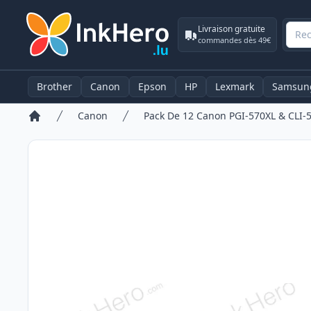
Livraison gratuite
commandes dès 49€
Brother
Canon
Epson
HP
Lexmark
Samsun
Canon
Accueil