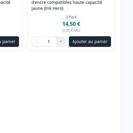
acité
d'encre compatibles haute capacité
jaune (Ink Hero)
2
Pack
14,50 €
(
7,25 €
/ch.
)
u panier
−
+
Ajouter au panier
ter
Quantité
Utilisez les boutons pour ajuster
Quantité
:
1