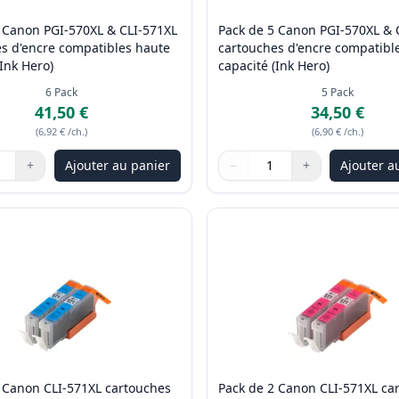
 Canon PGI-570XL & CLI-571XL
Pack de 5 Canon PGI-570XL & 
s d'encre compatibles haute
cartouches d'encre compatibl
(Ink Hero)
capacité (Ink Hero)
6
Pack
5
Pack
41,50 €
34,50 €
(
6,92 €
/ch.
)
(
6,90 €
/ch.
)
+
Ajouter au panier
−
+
Ajouter a
les boutons pour ajuster
:
1
Quantité
Utilisez les boutons pour ajus
Quantité
:
1
 Canon CLI-571XL cartouches
Pack de 2 Canon CLI-571XL ca