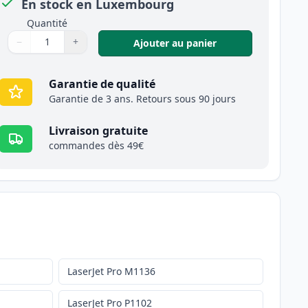
En stock en Luxembourg
Quantité
−
+
,
Pack de 2 HP 85A 
Ajouter au panier
Quantité
Utilisez les boutons pour ajuster
Quantité
:
1
Garantie de qualité
Garantie de 3 ans. Retours sous 90 jours
Livraison gratuite
commandes dès 49€
LaserJet Pro M1136
LaserJet Pro P1102