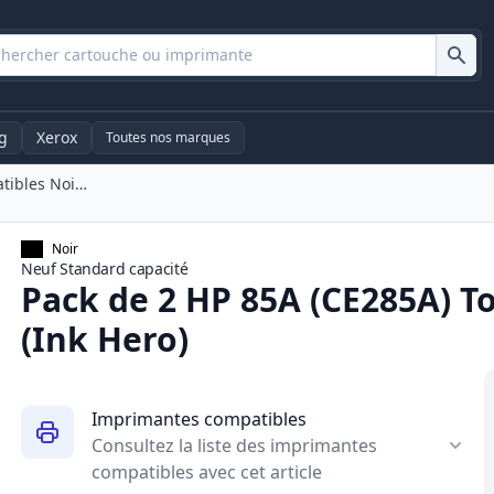
g
Xerox
Toutes nos marques
Pack De 2 HP 85A (CE285A) Toner Compatibles Noir (Ink Hero)
Noir
Neuf
Standard
capacité
Pack de 2 HP 85A (CE285A) T
(Ink Hero)
Imprimantes compatibles
Consultez la liste des imprimantes
compatibles avec cet article