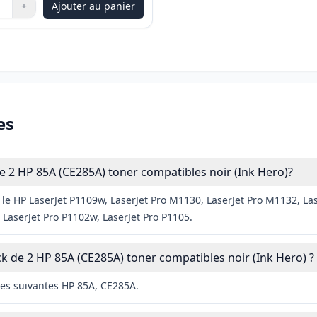
+
Ajouter au panier
les boutons pour ajuster
:
1
es
 2 HP 85A (CE285A) toner compatibles noir (Ink Hero)?
le HP LaserJet P1109w, LaserJet Pro M1130, LaserJet Pro M1132, Las
LaserJet Pro P1102w, LaserJet Pro P1105.
k de 2 HP 85A (CE285A) toner compatibles noir (Ink Hero) ?
les suivantes HP 85A, CE285A.