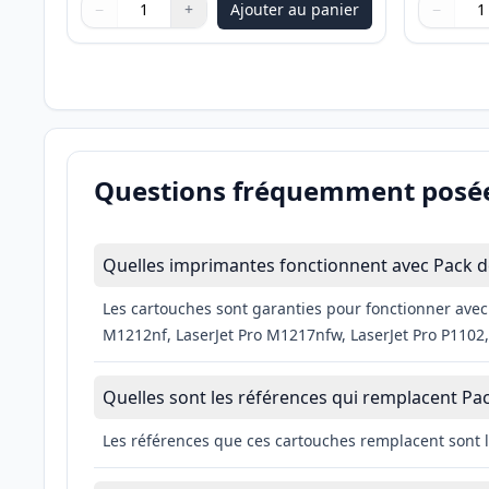
−
+
Ajouter au panier
−
Quantité
Utilisez les boutons pour ajuster
Quantité
:
1
Quantité
Utilisez 
Quantité
Questions fréquemment posé
Quelles imprimantes fonctionnent avec Pack de
Les cartouches sont garanties pour fonctionner avec 
M1212nf, LaserJet Pro M1217nfw, LaserJet Pro P1102, 
Quelles sont les références qui remplacent Pac
Les références que ces cartouches remplacent sont 