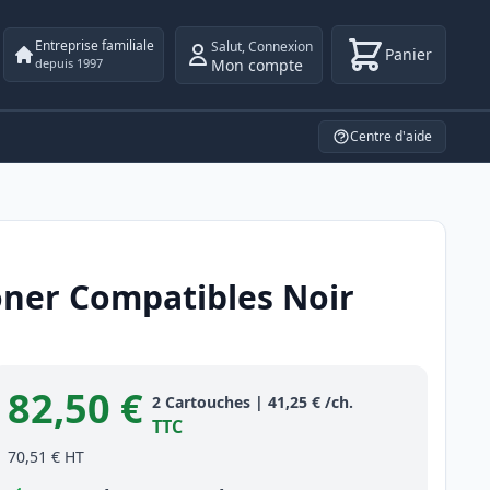
Entreprise familiale
Salut
,
Connexion
Panier
Mon compte
depuis 1997
Centre d'aide
oner Compatibles Noir
82,50 €
Product information
2
Cartouches
|
41,25 €
/ch.
TTC
70,51 €
HT