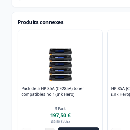
Produits connexes
Pack de 5 HP 85A (CE285A) toner
HP 85A (C
compatibles noir (Ink Hero)
(Ink Hero
5
Pack
197,50 €
(
39,50 €
/ch.
)