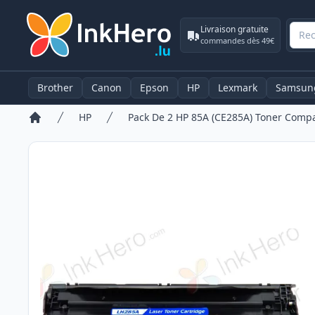
Livraison gratuite
commandes dès 49€
Brother
Canon
Epson
HP
Lexmark
Samsun
HP
Accueil