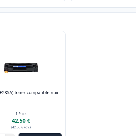
E285A) toner compatible noir
)
1
Pack
42,50 €
(
42,50 €
/ch.
)