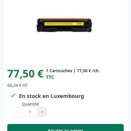
77,50 €
1
Cartouches
|
77,50 €
/ch.
TTC
66,24 €
HT
En stock en Luxembourg
Quantité
−
+
Quantité
Utilisez les boutons pour ajuster
Quantité
:
1
Ajouter au panier