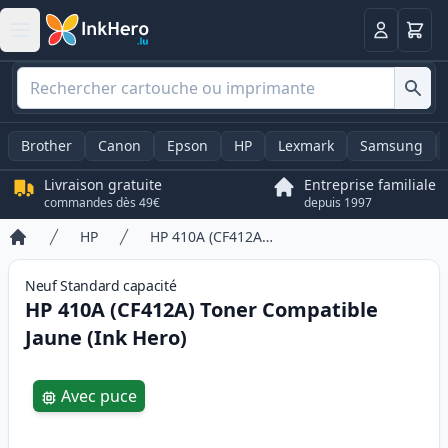
Panier
Connexio
Brother
Canon
Epson
HP
Lexmark
Samsung
Livraison gratuite
Entreprise familiale
commandes dès 49€
depuis 1997
HP
HP 410A (CF412A) Toner Compatible Jaune (Ink Hero)
Accueil
Neuf
Standard
capacité
HP 410A (CF412A) Toner Compatible
Jaune (Ink Hero)
Product information
Avec puce