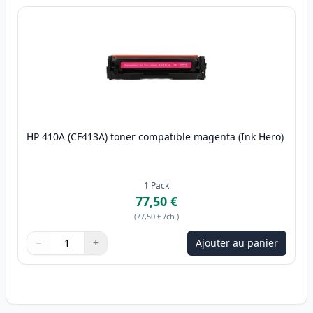
HP 410A (CF413A) toner compatible magenta (Ink Hero)
1
Pack
77,50 €
(
77,50 €
/ch.
)
−
+
Ajouter au panier
Quantité
Utilisez les boutons pour ajuster
Quantité
:
1