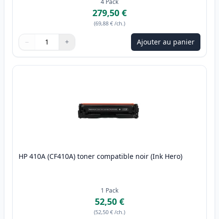
4
Pack
279,50 €
(
69,88 €
/ch.
)
−
+
Ajouter au panier
Quantité
Utilisez les boutons pour ajuster
Quantité
:
1
HP 410A (CF410A) toner compatible noir (Ink Hero)
1
Pack
52,50 €
(
52,50 €
/ch.
)