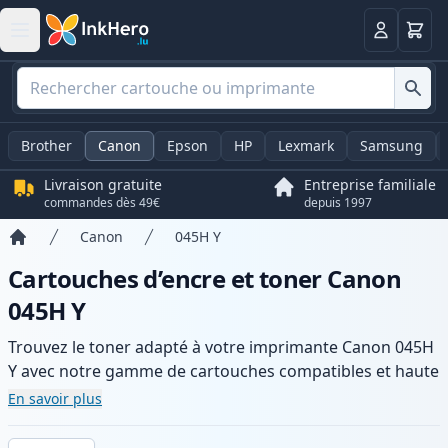
Panier
Connexio
Brother
Canon
Epson
HP
Lexmark
Samsung
Livraison gratuite
Entreprise familiale
commandes dès 49€
depuis 1997
Canon
045H Y
Accueil
Cartouches d’encre et toner Canon
045H Y
Trouvez le toner adapté à votre imprimante Canon 045H
Y avec notre gamme de cartouches compatibles et haute
capacité. Profitez d’une qualité d’impression constante
En savoir plus
et d’une livraison rapide depuis un stock local en .