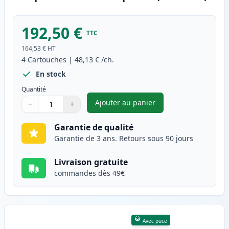
192,50 €
TTC
164,53 €
HT
4
Cartouches
|
48,13 €
/ch.
En stock
Quantité
Ajouter au panier
−
+
,
Pack de 4 Canon 045H / 045 t
Quantité
Utilisez les boutons pour ajuster
Quantité
:
1
Garantie de qualité
Garantie de 3 ans. Retours sous 90 jours
Livraison gratuite
commandes dès 49€
Avec puce