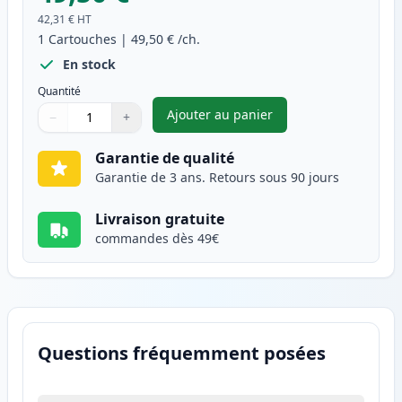
42,31 €
HT
1
Cartouches
|
49,50 €
/ch.
En stock
Quantité
Ajouter au panier
−
+
,
Canon 045H / 045 (1243C002) 
Quantité
Utilisez les boutons pour ajuster
Quantité
:
1
Garantie de qualité
Garantie de 3 ans. Retours sous 90 jours
Livraison gratuite
commandes dès 49€
Questions fréquemment posées