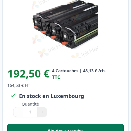
192,50 €
4
Cartouches
|
48,13 €
/ch.
TTC
164,53 €
HT
En stock en Luxembourg
Quantité
−
+
Quantité
Utilisez les boutons pour ajuster
Quantité
:
1
Ajouter au panier