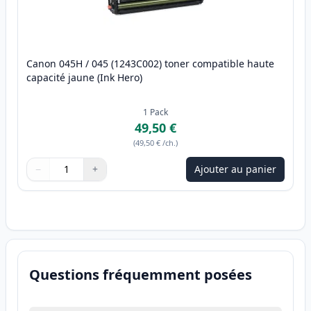
Canon 045H / 045 (1243C002) toner compatible haute
capacité jaune (Ink Hero)
1
Pack
49,50 €
(
49,50 €
/ch.
)
−
+
Ajouter au panier
Quantité
Utilisez les boutons pour ajuster
Quantité
:
1
Questions fréquemment posées