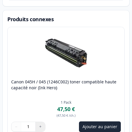
Produits connexes
Canon 045H / 045 (1246C002) toner compatible haute
capacité noir (Ink Hero)
1
Pack
47,50 €
(
47,50 €
/ch.
)
−
+
Ajouter au panier
Quantité
Utilisez les boutons pour ajuster
Quantité
:
1