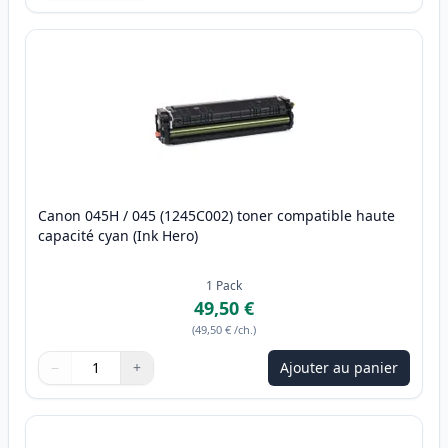
Canon 045H / 045 (1245C002) toner compatible haute
capacité cyan (Ink Hero)
1
Pack
49,50 €
(
49,50 €
/ch.
)
−
+
Ajouter au panier
Quantité
Utilisez les boutons pour ajuster
Quantité
:
1