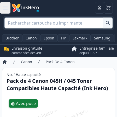
Panier
Connexio
Brother
Canon
Epson
HP
Lexmark
Samsung
Livraison gratuite
Entreprise familiale
commandes dès 49€
depuis 1997
Canon
Pack De 4 Canon 045H / 045 Toner Compatibles Haute Capacité (Ink Hero)
Accueil
Neuf
Haute
capacité
Pack de 4 Canon 045H / 045 Toner
Compatibles Haute Capacité (Ink Hero)
Product information
Avec puce