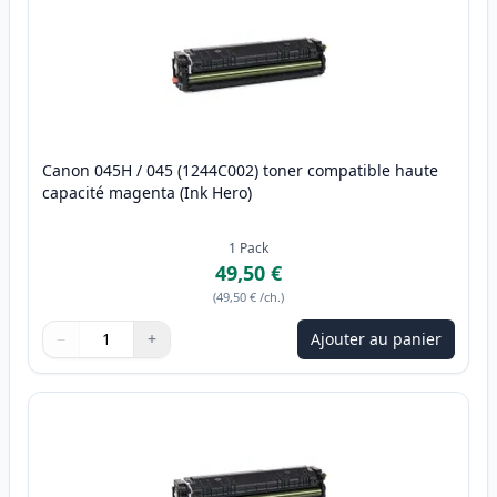
Canon 045H / 045 (1244C002) toner compatible haute
capacité magenta (Ink Hero)
1
Pack
49,50 €
(
49,50 €
/ch.
)
−
+
Ajouter au panier
Quantité
Utilisez les boutons pour ajuster
Quantité
:
1