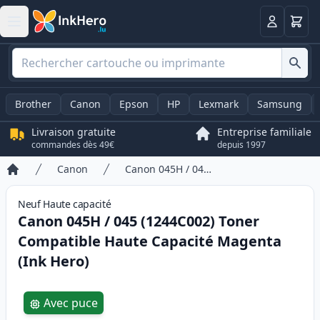
Panier
Connexio
Brother
Canon
Epson
HP
Lexmark
Samsung
Livraison gratuite
Entreprise familiale
commandes dès 49€
depuis 1997
Canon
Canon 045H / 045 (1244C002) Toner Compatible Haute Capacité Magenta (Ink Hero)
Accueil
Neuf
Haute
capacité
Canon 045H / 045 (1244C002) Toner
Compatible Haute Capacité Magenta
(Ink Hero)
Product information
Avec puce