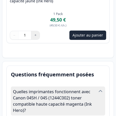
capacité jaune (Ink Hero)
1
Pack
49,50 €
(
49,50 €
/ch.
)
−
+
Ajouter au panier
Quantité
Utilisez les boutons pour ajuster
Quantité
:
1
Questions fréquemment posées
Quelles imprimantes fonctionnent avec
Canon 045H / 045 (1244C002) toner
compatible haute capacité magenta (Ink
Hero)?