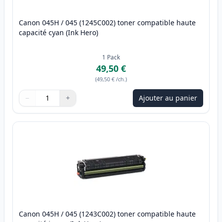
Canon 045H / 045 (1245C002) toner compatible haute
capacité cyan (Ink Hero)
1
Pack
49,50 €
(
49,50 €
/ch.
)
−
+
Ajouter au panier
Quantité
Utilisez les boutons pour ajuster
Quantité
:
1
Canon 045H / 045 (1243C002) toner compatible haute