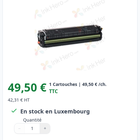
49,50 €
1
Cartouches
|
49,50 €
/ch.
TTC
42,31 €
HT
En stock en Luxembourg
Quantité
−
+
Quantité
Utilisez les boutons pour ajuster
Quantité
:
1