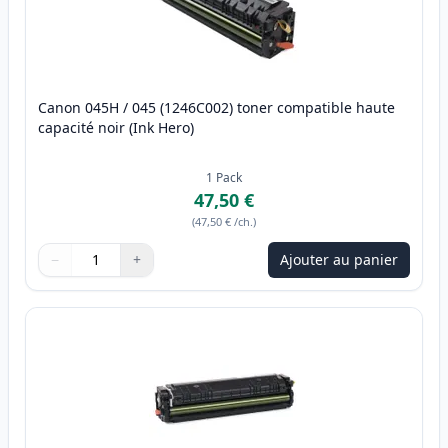
Canon 045H / 045 (1246C002) toner compatible haute
capacité noir (Ink Hero)
1
Pack
47,50 €
(
47,50 €
/ch.
)
−
+
Ajouter au panier
Quantité
Utilisez les boutons pour ajuster
Quantité
:
1