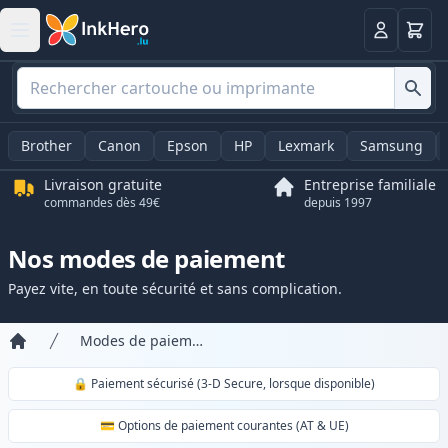
Panier
Connexio
Brother
Canon
Epson
HP
Lexmark
Samsung
Livraison gratuite
Entreprise familiale
commandes dès 49€
depuis 1997
Nos modes de paiement
Payez vite, en toute sécurité et sans complication.
Modes de paiement
Accueil
🔒 Paiement sécurisé (3-D Secure, lorsque disponible)
💳 Options de paiement courantes (AT & UE)