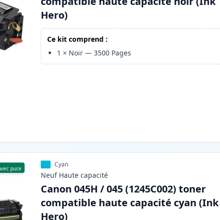
compatible haute capacité noir (Ink
Hero)
Ce kit comprend :
1
×
Noir
—
3500
Pages
Cyan
Avec puce
Neuf
Haute
capacité
Canon 045H / 045 (1245C002) toner
compatible haute capacité cyan (Ink
Hero)