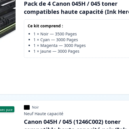
Pack de 4 Canon 045H / 045 toner
compatibles haute capacité (Ink Her
Ce kit comprend :
1
×
Noir
—
3500
Pages
1
×
Cyan
—
3000
Pages
1
×
Magenta
—
3000
Pages
1
×
Jaune
—
3000
Pages
Noir
Avec puce
Neuf
Haute
capacité
Canon 045H / 045 (1246C002) toner