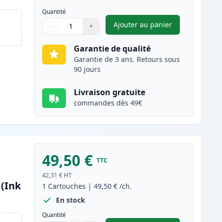
Quantité
Ajouter au panier
−
+
,
Canon 045H / 045 (1245
Quantité
Utilisez les boutons pour ajuster
Quantité
:
1
Garantie de qualité
Garantie de 3 ans. Retours sous
90 jours
Livraison gratuite
commandes dès 49€
49,50 €
TTC
42,31 €
HT
(Ink
1
Cartouches
|
49,50 €
/ch.
En stock
Quantité