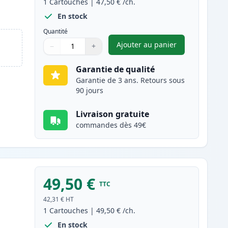
1
Cartouches
|
47,50 €
/ch.
En stock
Quantité
Ajouter au panier
−
+
,
Canon 045H / 045 (1246
Quantité
Utilisez les boutons pour ajuster
Quantité
:
1
Garantie de qualité
Garantie de 3 ans. Retours sous
90 jours
Livraison gratuite
commandes dès 49€
49,50 €
TTC
42,31 €
HT
1
Cartouches
|
49,50 €
/ch.
En stock