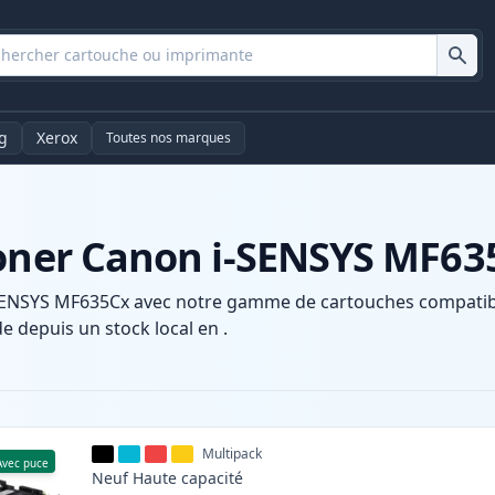
g
Xerox
Toutes nos marques
toner Canon i-SENSYS MF63
SENSYS MF635Cx avec notre gamme de cartouches compatible
e depuis un stock local en .
Multipack
Avec puce
Neuf
Haute
capacité