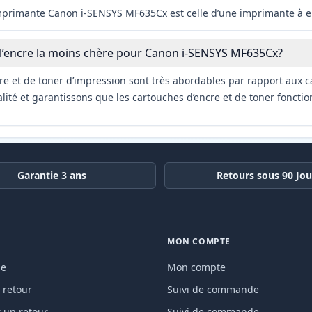
imprimante Canon i-SENSYS MF635Cx est celle d’une imprimante à e
 l’encre la moins chère pour Canon i-SENSYS MF635Cx?
re et de toner d’impression sont très abordables par rapport aux c
ité et garantissons que les cartouches d’encre et de toner fonctio
Garantie 3 ans
Retours sous 90 Jou
MON COMPTE
de
Mon compte
 retour
Suivi de commande
un retour
Suivi de commande