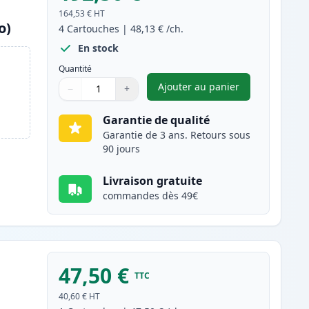
164,53 €
HT
o)
4
Cartouches
|
48,13 €
/ch.
En stock
Quantité
Ajouter au panier
−
+
,
Pack de 4 Canon 045H /
Quantité
Utilisez les boutons pour ajuster
Quantité
:
1
Garantie de qualité
Garantie de 3 ans. Retours sous
90 jours
Livraison gratuite
commandes dès 49€
47,50 €
TTC
40,60 €
HT