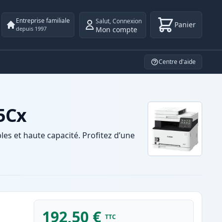
Entreprise familiale
Salut
,
Connexion
Panier
Mon compte
depuis 1997
Centre d'aide
5Cx
s et haute capacité. Profitez d’une
192,50 €
TTC