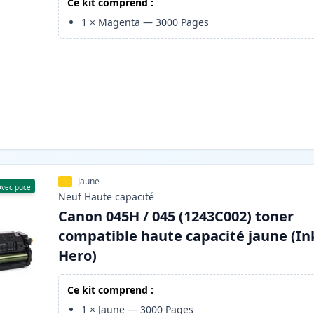
Ce kit comprend :
1
×
Magenta
—
3000
Pages
Jaune
Avec puce
Neuf
Haute
capacité
Canon 045H / 045 (1243C002) toner
compatible haute capacité jaune (In
Hero)
Ce kit comprend :
1
×
Jaune
—
3000
Pages