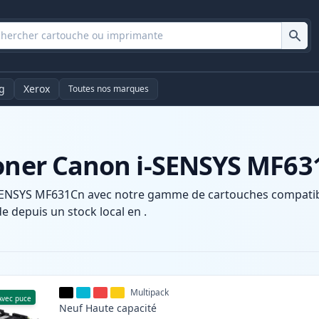
g
Xerox
Toutes nos marques
toner Canon i-SENSYS MF6
SENSYS MF631Cn avec notre gamme de cartouches compatible
e depuis un stock local en .
Multipack
Avec puce
Neuf
Haute
capacité