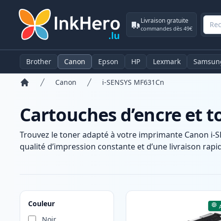
Livraison gratuite
commandes dès 49€
Brother
Canon
Epson
HP
Lexmark
Samsun
Canon
i-SENSYS MF631Cn
Accueil
Cartouches d’encre et 
Trouvez le toner adapté à votre imprimante Canon i-
qualité d’impression constante et d’une livraison rapid
Produits
Couleur
Noir