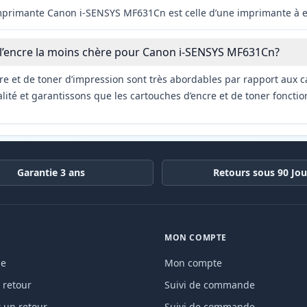
imprimante Canon i-SENSYS MF631Cn est celle d’une imprimante à 
 l’encre la moins chère pour Canon i-SENSYS MF631Cn?
re et de toner d’impression sont très abordables par rapport aux c
ité et garantissons que les cartouches d’encre et de toner fonctio
Garantie 3 ans
Retours sous 90 Jou
MON COMPTE
de
Mon compte
 retour
Suivi de commande
un retour
Suivi de commande