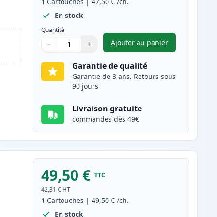
1
Cartouches
|
47,50 €
/ch.
En stock
Quantité
Ajouter au panier
−
+
,
Canon 045H / 045 (1246
Quantité
Utilisez les boutons pour ajuster
Quantité
:
1
Garantie de qualité
Garantie de 3 ans. Retours sous
90 jours
Livraison gratuite
commandes dès 49€
49,50 €
TTC
42,31 €
HT
1
Cartouches
|
49,50 €
/ch.
En stock