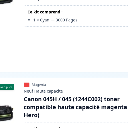
Ce kit comprend :
1
×
Cyan
—
3000
Pages
Magenta
Avec puce
Neuf
Haute
capacité
Canon 045H / 045 (1244C002) toner
compatible haute capacité magenta 
Hero)