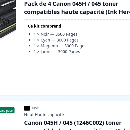
Pack de 4 Canon 045H / 045 toner
compatibles haute capacité (Ink Her
Ce kit comprend :
1
×
Noir
—
3500
Pages
1
×
Cyan
—
3000
Pages
1
×
Magenta
—
3000
Pages
1
×
Jaune
—
3000
Pages
Noir
Avec puce
Neuf
Haute
capacité
Canon 045H / 045 (1246C002) toner