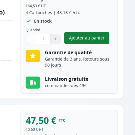
164,53 €
HT
o)
4
Cartouches
|
48,13 €
/ch.
En stock
Quantité
Ajouter au panier
−
+
,
Pack de 4 Canon 045H /
Quantité
Utilisez les boutons pour ajuster
Quantité
:
1
Garantie de qualité
Garantie de 3 ans. Retours sous
90 jours
Livraison gratuite
commandes dès 49€
47,50 €
TTC
40,60 €
HT