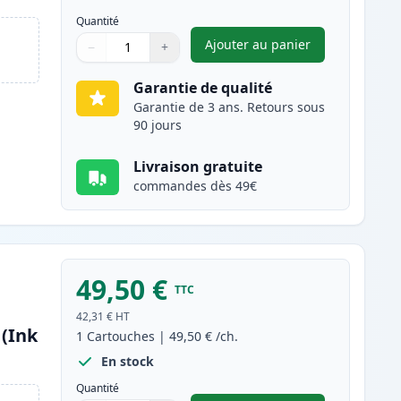
Quantité
Ajouter au panier
−
+
,
Canon 045H / 045 (1245
Quantité
Utilisez les boutons pour ajuster
Quantité
:
1
Garantie de qualité
Garantie de 3 ans. Retours sous
90 jours
Livraison gratuite
commandes dès 49€
49,50 €
TTC
42,31 €
HT
(Ink
1
Cartouches
|
49,50 €
/ch.
En stock
Quantité