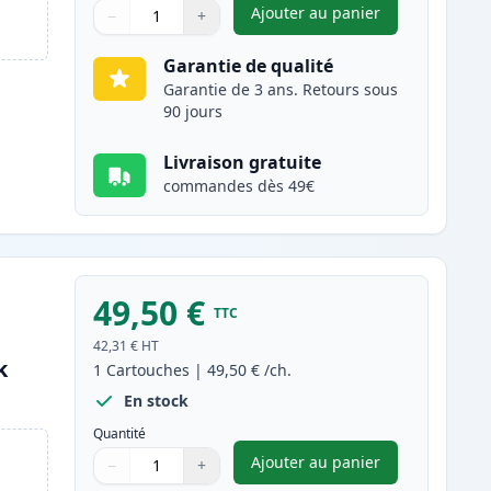
Ajouter au panier
−
+
,
Canon 045H / 045 (124
Quantité
Utilisez les boutons pour ajuster
Quantité
:
1
Garantie de qualité
Garantie de 3 ans. Retours sous
90 jours
Livraison gratuite
commandes dès 49€
49,50 €
TTC
42,31 €
HT
k
1
Cartouches
|
49,50 €
/ch.
En stock
Quantité
Ajouter au panier
−
+
,
Canon 045H / 045 (1243
Quantité
Utilisez les boutons pour ajuster
Quantité
:
1