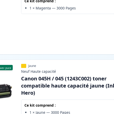
Ce kit comprend :
1
×
Magenta
—
3000
Pages
Jaune
Avec puce
Neuf
Haute
capacité
Canon 045H / 045 (1243C002) toner
compatible haute capacité jaune (In
Hero)
Ce kit comprend :
1
×
Jaune
—
3000
Pages