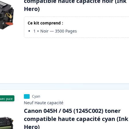
compatible haute capacité noir (Ink
Hero)
Ce kit comprend :
1
×
Noir
—
3500
Pages
Cyan
Avec puce
Neuf
Haute
capacité
Canon 045H / 045 (1245C002) toner
compatible haute capacité cyan (Ink
Hero)