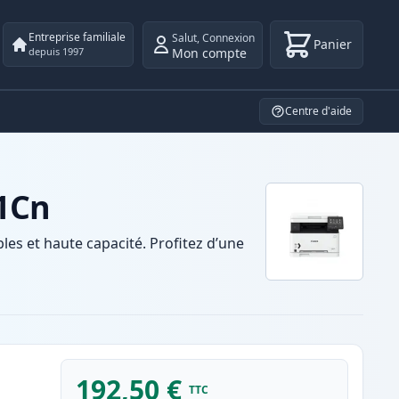
Entreprise familiale
Salut
,
Connexion
Panier
Mon compte
depuis 1997
Centre d'aide
31Cn
s et haute capacité. Profitez d’une
192,50 €
TTC