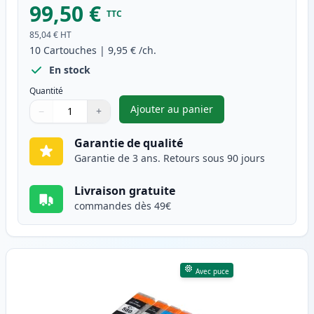
99,50 €
TTC
85,04 €
HT
10
Cartouches
|
9,95 €
/ch.
En stock
Quantité
Ajouter au panier
−
+
,
Pack de 10 Canon PGI-580XXL 
Quantité
Utilisez les boutons pour ajuster
Quantité
:
1
Garantie de qualité
Garantie de 3 ans. Retours sous 90 jours
Livraison gratuite
commandes dès 49€
Avec puce