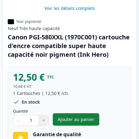
Voir les détails complets
Noir pigmenté
Neuf
Très haute
capacité
Canon PGI-580XXL (1970C001) cartouche
d'encre compatible super haute
capacité noir pigment (Ink Hero)
12,50 €
TTC
10,68 €
HT
1
Cartouches
|
12,50 €
/ch.
En stock
Quantité
Ajouter au panier
−
+
,
Canon PGI-580XXL (1970C001)
Quantité
Utilisez les boutons pour ajuster
Quantité
:
1
Garantie de qualité