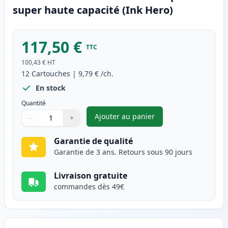
super haute capacité (Ink Hero)
117,50 €
TTC
100,43 €
HT
12
Cartouches
|
9,79 €
/ch.
En stock
Quantité
Ajouter au panier
−
+
,
Pack de 12 Canon PGI-580XXL 
Quantité
Utilisez les boutons pour ajuster
Quantité
:
1
Garantie de qualité
Garantie de 3 ans. Retours sous 90 jours
Livraison gratuite
commandes dès 49€