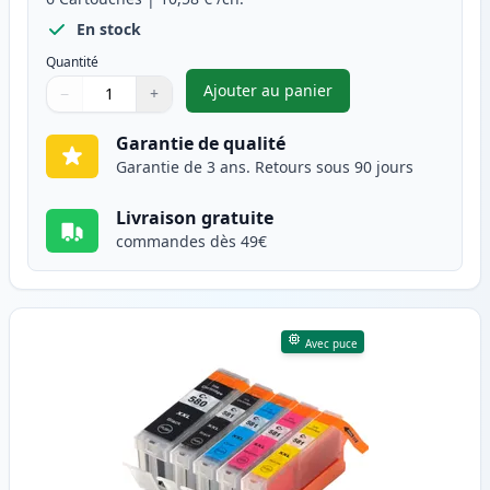
En stock
Quantité
Ajouter au panier
−
+
,
Pack de 6 Canon PGI-580XXL &
Quantité
Utilisez les boutons pour ajuster
Quantité
:
1
Garantie de qualité
Garantie de 3 ans. Retours sous 90 jours
Livraison gratuite
commandes dès 49€
Avec puce