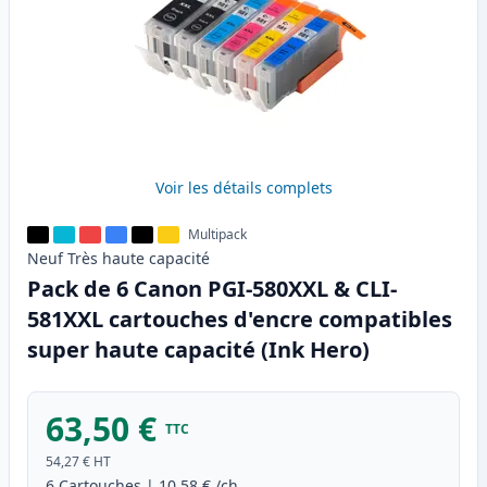
Voir les détails complets
Multipack
Neuf
Très haute
capacité
Pack de 6 Canon PGI-580XXL & CLI-
581XXL cartouches d'encre compatibles
super haute capacité (Ink Hero)
63,50 €
TTC
54,27 €
HT
6
Cartouches
|
10,58 €
/ch.