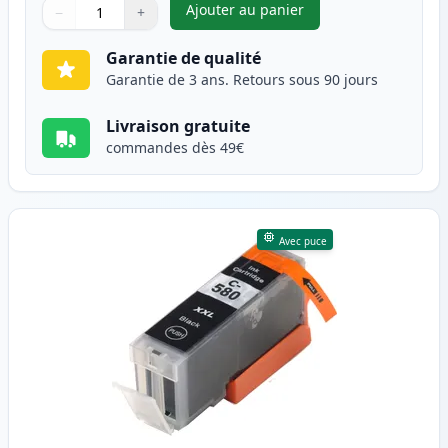
Ajouter au panier
−
+
,
Pack de 5 Canon PGI-580XXL &
Quantité
Utilisez les boutons pour ajuster
Quantité
:
1
Garantie de qualité
Garantie de 3 ans. Retours sous 90 jours
Livraison gratuite
commandes dès 49€
Avec puce