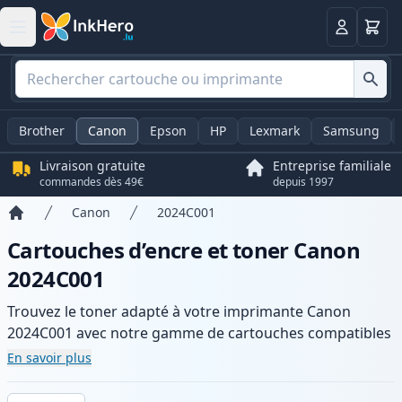
Panier
Connexio
Brother
Canon
Epson
HP
Lexmark
Samsung
Livraison gratuite
Entreprise familiale
commandes dès 49€
depuis 1997
Canon
2024C001
Accueil
Cartouches d’encre et toner Canon
2024C001
Trouvez le toner adapté à votre imprimante Canon
2024C001 avec notre gamme de cartouches compatibles
et haute capacité. Profitez d’une qualité d’impression
En savoir plus
constante et d’une livraison rapide depuis un stock local
en .