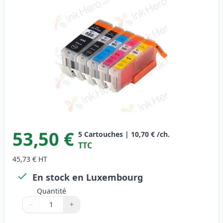
53,50 €
5
Cartouches
|
10,70 €
/ch.
TTC
45,73 €
HT
En stock en Luxembourg
Quantité
−
+
Quantité
Utilisez les boutons pour ajuster
Quantité
:
1