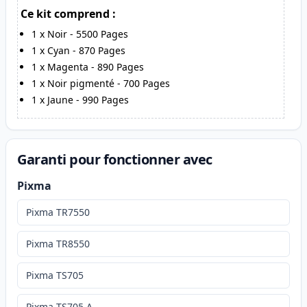
Ce kit comprend :
1
x
Noir
-
5500
Pages
1
x
Cyan
-
870
Pages
1
x
Magenta
-
890
Pages
1
x
Noir pigmenté
-
700
Pages
1
x
Jaune
-
990
Pages
Garanti pour fonctionner avec
Pixma
Pixma TR7550
Pixma TR8550
Pixma TS705
Pixma TS705 A