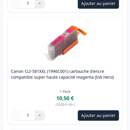
−
+
Ajouter au panier
Quantité
Utilisez les boutons pour ajuster
Quantité
:
1
Canon CLI-581XXL (1996C001) cartouche d'encre
compatible super haute capacité magenta (Ink Hero)
1
Pack
10,50 €
(
10,50 €
/ch.
)
−
+
Ajouter au panier
Quantité
Utilisez les boutons pour ajuster
Quantité
:
1