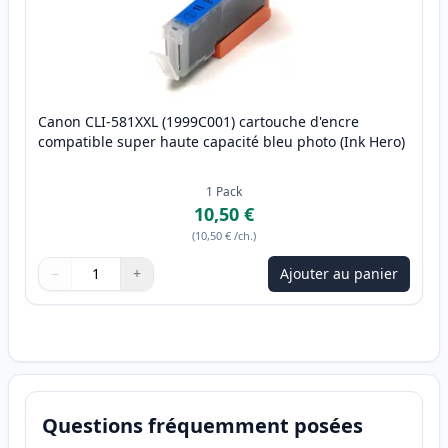
Canon CLI-581XXL (1999C001) cartouche d'encre
compatible super haute capacité bleu photo (Ink Hero)
1
Pack
10,50 €
(
10,50 €
/ch.
)
−
+
Ajouter au panier
Quantité
Utilisez les boutons pour ajuster
Quantité
:
1
Questions fréquemment posées