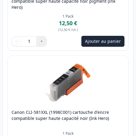
compatible super haute capacité noir pigment (Ink
Hero)
1
Pack
12,50 €
(
12,50 €
/ch.
)
−
+
Ajouter au panier
Quantité
Utilisez les boutons pour ajuster
Quantité
:
1
Canon CLI-581XXL (1998C001) cartouche d'encre
compatible super haute capacité noir (Ink Hero)
1
Pack