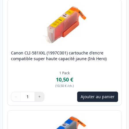
Canon CLI-581XXL (1997C001) cartouche d'encre
compatible super haute capacité jaune (Ink Hero)
1
Pack
10,50 €
(
10,50 €
/ch.
)
−
+
Ajouter au panier
Quantité
Utilisez les boutons pour ajuster
Quantité
:
1