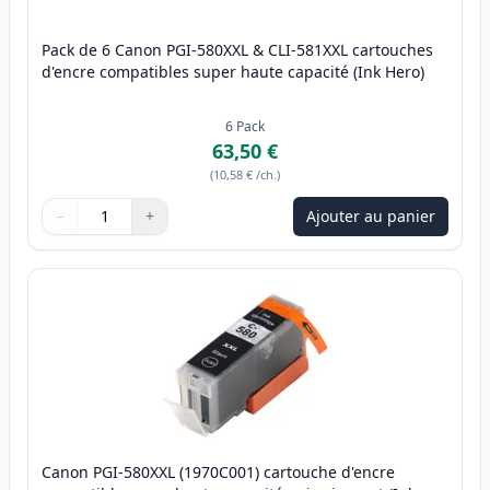
Pack de 6 Canon PGI-580XXL & CLI-581XXL cartouches
d'encre compatibles super haute capacité (Ink Hero)
6
Pack
63,50 €
(
10,58 €
/ch.
)
−
+
Ajouter au panier
Quantité
Utilisez les boutons pour ajuster
Quantité
:
1
Canon PGI-580XXL (1970C001) cartouche d'encre