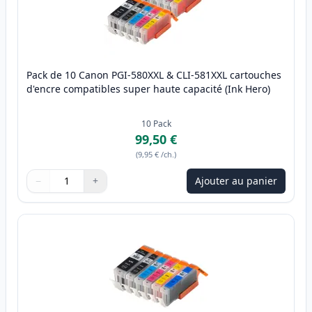
Pack de 10 Canon PGI-580XXL & CLI-581XXL cartouches
d'encre compatibles super haute capacité (Ink Hero)
10
Pack
99,50 €
(
9,95 €
/ch.
)
−
+
Ajouter au panier
Quantité
Utilisez les boutons pour ajuster
Quantité
:
1