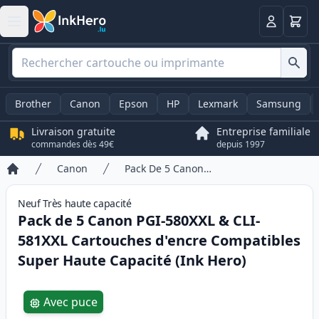
Panier
Connexio
Brother
Canon
Epson
HP
Lexmark
Samsung
Livraison gratuite
Entreprise familiale
commandes dès 49€
depuis 1997
Canon
Pack De 5 Canon PGI-580XXL & CLI-581XXL Cartouches d'encre Compatibles Super Haute Capacité (Ink Hero)
Accueil
Neuf
Très haute
capacité
Pack de 5 Canon PGI-580XXL & CLI-
581XXL Cartouches d'encre Compatibles
Super Haute Capacité (Ink Hero)
Product information
Avec puce