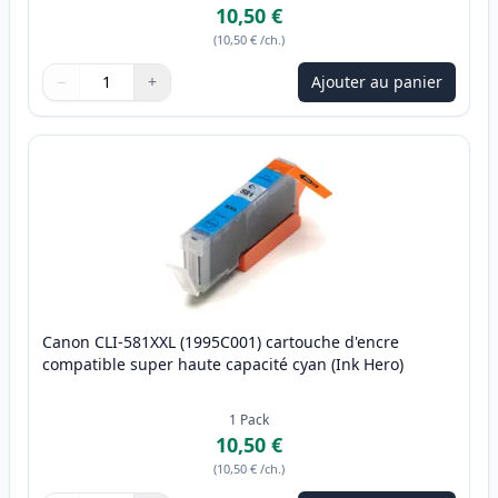
10,50 €
(
10,50 €
/ch.
)
−
+
Ajouter au panier
Quantité
Utilisez les boutons pour ajuster
Quantité
:
1
Canon CLI-581XXL (1995C001) cartouche d'encre
compatible super haute capacité cyan (Ink Hero)
1
Pack
10,50 €
(
10,50 €
/ch.
)