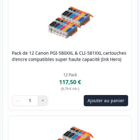
Pack de 12 Canon PGI-580XXL & CLI-581XXL cartouches
d'encre compatibles super haute capacité (Ink Hero)
12
Pack
117,50 €
(
9,79 €
/ch.
)
−
+
Ajouter au panier
Quantité
Utilisez les boutons pour ajuster
Quantité
:
1