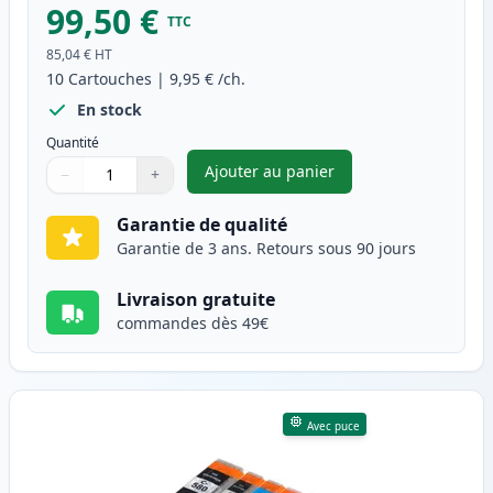
99,50 €
TTC
85,04 €
HT
10
Cartouches
|
9,95 €
/ch.
En stock
Quantité
Ajouter au panier
−
+
,
Pack de 10 Canon PGI-580XXL 
Quantité
Utilisez les boutons pour ajuster
Quantité
:
1
Garantie de qualité
Garantie de 3 ans. Retours sous 90 jours
Livraison gratuite
commandes dès 49€
Avec puce