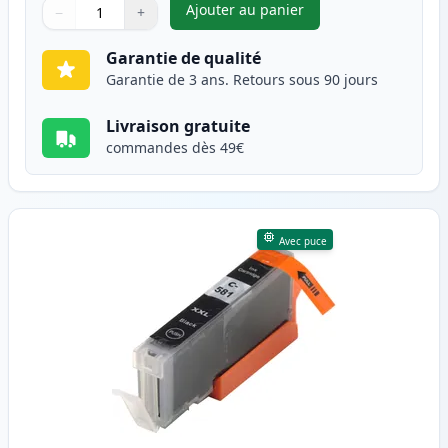
Ajouter au panier
−
+
,
Pack de 5 Canon PGI-580XXL &
Quantité
Utilisez les boutons pour ajuster
Quantité
:
1
Garantie de qualité
Garantie de 3 ans. Retours sous 90 jours
Livraison gratuite
commandes dès 49€
Avec puce