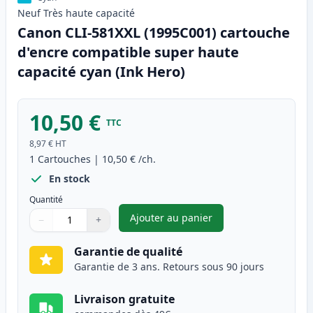
Neuf
Très haute
capacité
Canon CLI-581XXL (1995C001) cartouche
d'encre compatible super haute
capacité cyan (Ink Hero)
10,50 €
TTC
8,97 €
HT
1
Cartouches
|
10,50 €
/ch.
En stock
Quantité
Ajouter au panier
−
+
,
Canon CLI-581XXL (1995C001) 
Quantité
Utilisez les boutons pour ajuster
Quantité
:
1
Garantie de qualité
Garantie de 3 ans. Retours sous 90 jours
Livraison gratuite