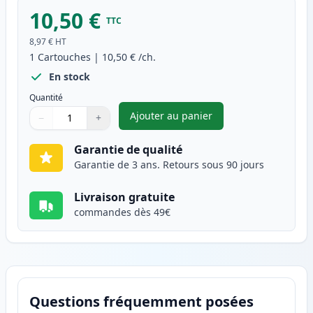
10,50 €
TTC
8,97 €
HT
1
Cartouches
|
10,50 €
/ch.
En stock
Quantité
Ajouter au panier
−
+
,
Canon CLI-581XXL (1997C001) 
Quantité
Utilisez les boutons pour ajuster
Quantité
:
1
Garantie de qualité
Garantie de 3 ans. Retours sous 90 jours
Livraison gratuite
commandes dès 49€
Questions fréquemment posées