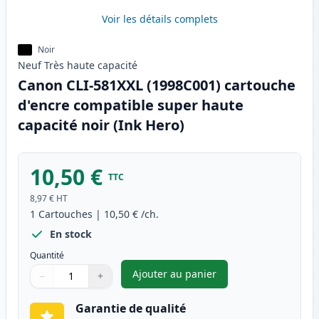
Voir les détails complets
Noir
Neuf
Très haute
capacité
Canon CLI-581XXL (1998C001) cartouche
d'encre compatible super haute
capacité noir (Ink Hero)
10,50 €
TTC
8,97 €
HT
1
Cartouches
|
10,50 €
/ch.
En stock
Quantité
Ajouter au panier
−
+
,
Canon CLI-581XXL (1998C001) 
Quantité
Utilisez les boutons pour ajuster
Quantité
:
1
Garantie de qualité