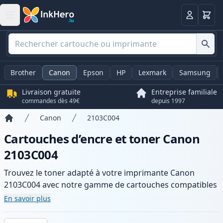
Panier
Connexio
Brother
Canon
Epson
HP
Lexmark
Samsung
Livraison gratuite
Entreprise familiale
commandes dès 49€
depuis 1997
Canon
2103C004
Accueil
Cartouches d’encre et toner Canon
2103C004
Trouvez le toner adapté à votre imprimante Canon
2103C004 avec notre gamme de cartouches compatibles
et haute capacité. Profitez d’une qualité d’impression
En savoir plus
constante et d’une livraison rapide depuis un stock local
en .