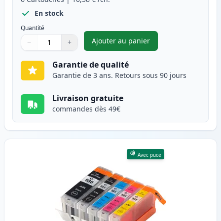
En stock
Quantité
Ajouter au panier
−
+
,
Pack de 6 Canon PGI-580XXL &
Quantité
Utilisez les boutons pour ajuster
Quantité
:
1
Garantie de qualité
Garantie de 3 ans. Retours sous 90 jours
Livraison gratuite
commandes dès 49€
Avec puce