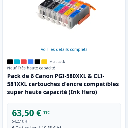
Voir les détails complets
Multipack
Neuf
Très haute
capacité
Pack de 6 Canon PGI-580XXL & CLI-
581XXL cartouches d'encre compatibles
super haute capacité (Ink Hero)
63,50 €
TTC
54,27 €
HT
6
Cartouches
|
10,58 €
/ch.