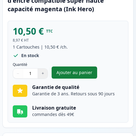
d'encre compatible super haute
capacité magenta (Ink Hero)
10,50 €
TTC
8,97 €
HT
1
Cartouches
|
10,50 €
/ch.
En stock
Quantité
Ajouter au panier
−
+
,
Canon CLI-581XXL (1996C001)
Quantité
Utilisez les boutons pour ajuster
Quantité
:
1
Garantie de qualité
Garantie de 3 ans. Retours sous 90 jours
Livraison gratuite
commandes dès 49€