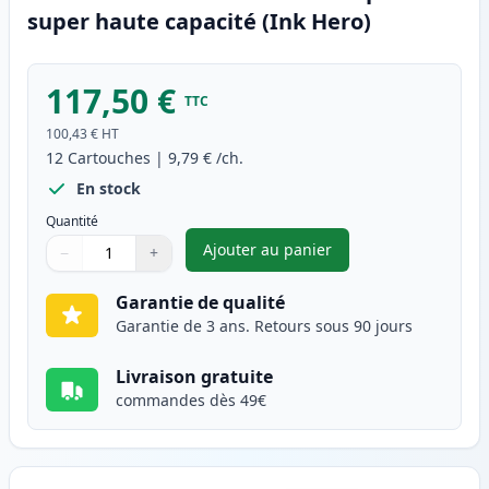
super haute capacité (Ink Hero)
117,50 €
TTC
100,43 €
HT
12
Cartouches
|
9,79 €
/ch.
En stock
Quantité
Ajouter au panier
−
+
,
Pack de 12 Canon PGI-580XXL 
Quantité
Utilisez les boutons pour ajuster
Quantité
:
1
Garantie de qualité
Garantie de 3 ans. Retours sous 90 jours
Livraison gratuite
commandes dès 49€