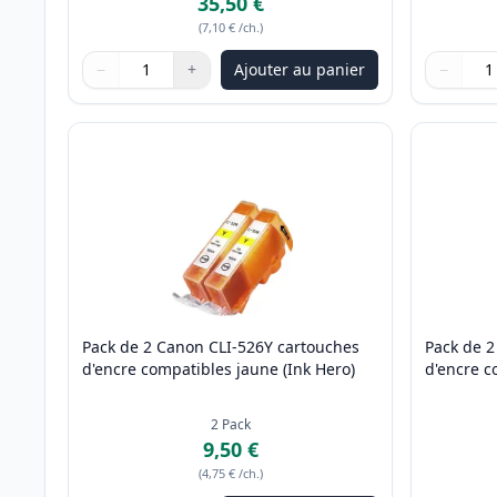
35,50 €
(
7,10 €
/ch.
)
−
+
Ajouter au panier
−
Quantité
Utilisez les boutons pour ajuster
Quantité
:
1
Quantité
Utilisez 
Quantité
Pack de 2 Canon CLI-526Y cartouches
Pack de 
d'encre compatibles jaune (Ink Hero)
d'encre c
2
Pack
9,50 €
(
4,75 €
/ch.
)