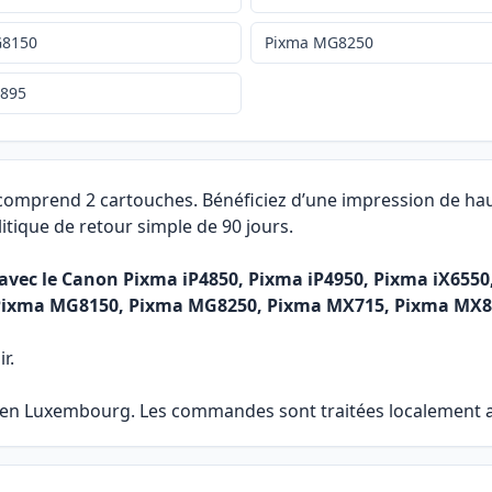
G8150
Pixma MG8250
X895
 comprend 2 cartouches. Bénéficiez d’une impression de hau
itique de retour simple de 90 jours.
r avec le Canon Pixma iP4850, Pixma iP4950, Pixma iX6
Pixma MG8150, Pixma MG8250, Pixma MX715, Pixma MX8
r.
e en Luxembourg. Les commandes sont traitées localement af