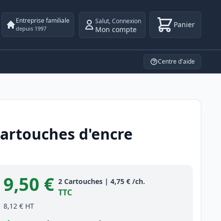
Entreprise familiale
Salut
,
Connexion
Panier
Mon compte
depuis 1997
Centre d'aide
artouches d'encre
9,50 €
Product information
2
Cartouches
|
4,75 €
/ch.
TTC
8,12 €
HT