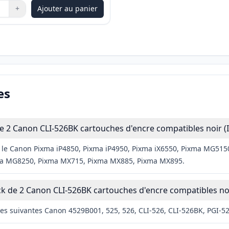
+
Ajouter au panier
les boutons pour ajuster
:
1
es
e 2 Canon CLI-526BK cartouches d'encre compatibles noir (
ec le Canon Pixma iP4850, Pixma iP4950, Pixma iX6550, Pixma MG
a MG8250, Pixma MX715, Pixma MX885, Pixma MX895.
ck de 2 Canon CLI-526BK cartouches d'encre compatibles noi
es suivantes Canon 4529B001, 525, 526, CLI-526, CLI-526BK, PGI-52