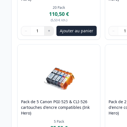
20
Pack
110,50 €
(
5,53 €
/ch.
)
−
+
Ajouter au panier
−
Quantité
Utilisez les boutons pour ajuster
Quantité
:
1
Quantité
Utilisez 
Quantité
Pack de 5 Canon PGI-525 & CLI-526
Pack de 
cartouches d'encre compatibles (Ink
d'encre c
Hero)
Hero)
5
Pack