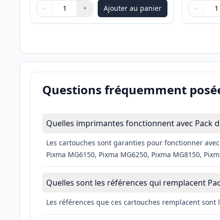
−
+
Ajouter au panier
−
Quantité
Utilisez les boutons pour ajuster
Quantité
:
1
Quantité
Utilisez 
Quantité
Questions fréquemment posé
Quelles imprimantes fonctionnent avec Pack d
Les cartouches sont garanties pour fonctionner av
Pixma MG6150, Pixma MG6250, Pixma MG8150, Pixm
Quelles sont les références qui remplacent Pa
Les références que ces cartouches remplacent sont l