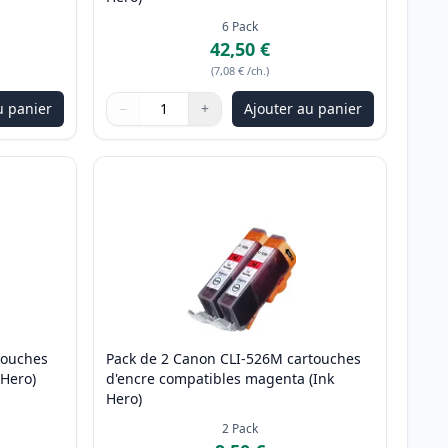
6
Pack
42,50 €
(
7,08 €
/ch.
)
u panier
−
+
Ajouter au panier
ter
Quantité
Utilisez les boutons pour ajuster
Quantité
:
1
touches
Pack de 2 Canon CLI-526M cartouches
 Hero)
d'encre compatibles magenta (Ink
Hero)
2
Pack