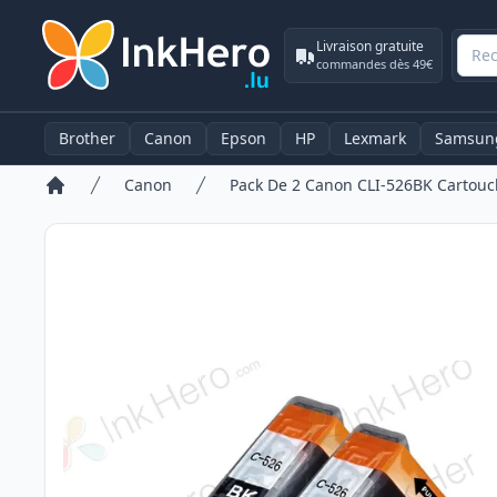
Livraison gratuite
commandes dès 49€
Brother
Canon
Epson
HP
Lexmark
Samsun
Canon
Accueil