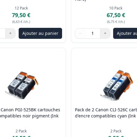
12
Pack
10
Pack
79,50 €
67,50 €
(
6,63 €
/ch.
)
(
6,75 €
/ch.
)
+
Ajouter au panier
−
+
Ajouter a
les boutons pour ajuster
:
1
Quantité
Utilisez les boutons pour ajus
Quantité
:
1
2 Canon PGI-525BK cartouches
Pack de 2 Canon CLI-526C car
ompatibles noir pigment (Ink
d'encre compatibles cyan (Ink
2
Pack
2
Pack