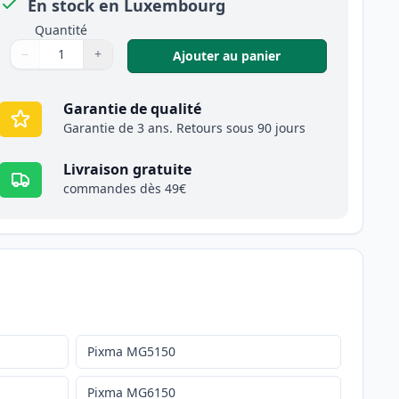
En stock en Luxembourg
Quantité
−
+
,
Pack de 2 Canon C
Ajouter au panier
Quantité
Utilisez les boutons pour ajuster
Quantité
:
1
Garantie de qualité
Garantie de 3 ans. Retours sous 90 jours
Livraison gratuite
commandes dès 49€
Pixma MG5150
Pixma MG6150