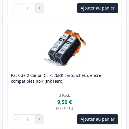
−
+
Ajouter au panier
Quantité
Utilisez les boutons pour ajuster
Quantité
:
1
Pack de 2 Canon CLI-526BK cartouches d'encre
compatibles noir (Ink Hero)
2
Pack
9,50 €
(
4,75 €
/ch.
)
−
+
Ajouter au panier
Quantité
Utilisez les boutons pour ajuster
Quantité
:
1