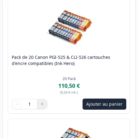
Pack de 20 Canon PGI-525 & CLI-526 cartouches
d'encre compatibles (Ink Hero)
20
Pack
110,50 €
(
5,53 €
/ch.
)
−
+
Ajouter au panier
Quantité
Utilisez les boutons pour ajuster
Quantité
:
1