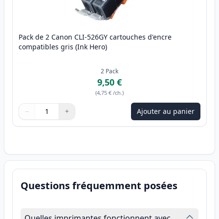
Pack de 2 Canon CLI-526GY cartouches d'encre
compatibles gris (Ink Hero)
2
Pack
9,50 €
(
4,75 €
/ch.
)
−
+
Ajouter au panier
Quantité
Utilisez les boutons pour ajuster
Quantité
:
1
Questions fréquemment posées
Quelles imprimantes fonctionnent avec