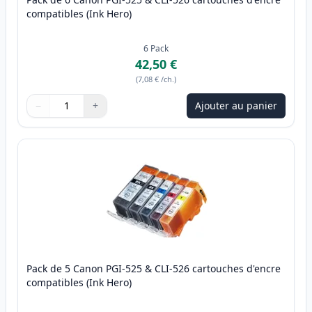
compatibles (Ink Hero)
6
Pack
42,50 €
(
7,08 €
/ch.
)
−
+
Ajouter au panier
Quantité
Utilisez les boutons pour ajuster
Quantité
:
1
Pack de 5 Canon PGI-525 & CLI-526 cartouches d'encre
compatibles (Ink Hero)