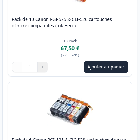
Pack de 10 Canon PGI-525 & CLI-526 cartouches
d'encre compatibles (Ink Hero)
10
Pack
67,50 €
(
6,75 €
/ch.
)
−
+
Ajouter au panier
Quantité
Utilisez les boutons pour ajuster
Quantité
:
1
Pack de 6 Canon PGI-525 & CLI-526 cartouches d'encre