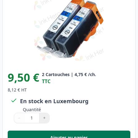
9,50 €
2
Cartouches
|
4,75 €
/ch.
TTC
8,12 €
HT
En stock en Luxembourg
Quantité
−
+
Quantité
Utilisez les boutons pour ajuster
Quantité
:
1
Ajouter au panier