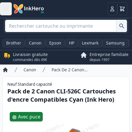
Panier
Connexio
Brother
Canon
Epson
HP
Lexmark
Samsung
Livraison gratuite
Entreprise familiale
commandes dès 49€
depuis 1997
Canon
Pack De 2 Canon CLI-526C Cartouches d'encre Compatibles Cyan (Ink Hero)
Accueil
Neuf
Standard
capacité
Pack de 2 Canon CLI-526C Cartouches
d'encre Compatibles Cyan (Ink Hero)
Product information
Avec puce