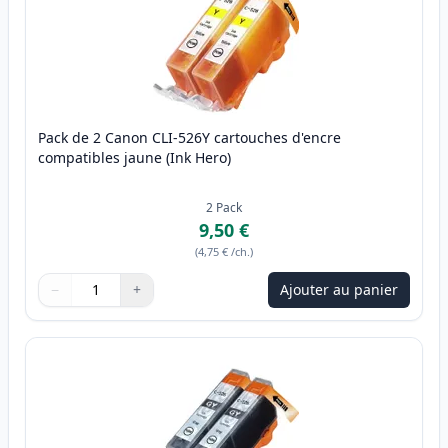
Pack de 2 Canon CLI-526Y cartouches d'encre
compatibles jaune (Ink Hero)
2
Pack
9,50 €
(
4,75 €
/ch.
)
−
+
Ajouter au panier
Quantité
Utilisez les boutons pour ajuster
Quantité
:
1