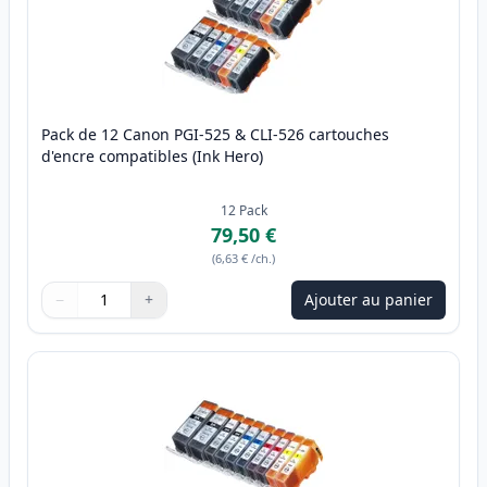
Pack de 12 Canon PGI-525 & CLI-526 cartouches
d'encre compatibles (Ink Hero)
12
Pack
79,50 €
(
6,63 €
/ch.
)
−
+
Ajouter au panier
Quantité
Utilisez les boutons pour ajuster
Quantité
:
1