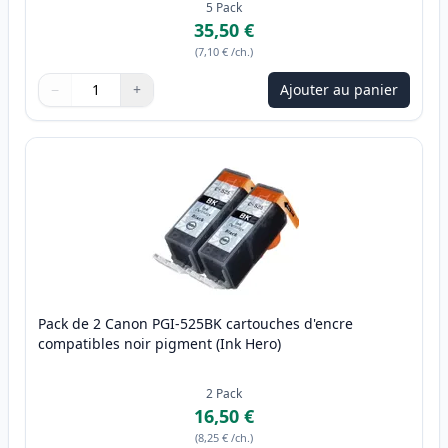
5
Pack
35,50 €
(
7,10 €
/ch.
)
−
+
Ajouter au panier
Quantité
Utilisez les boutons pour ajuster
Quantité
:
1
Pack de 2 Canon PGI-525BK cartouches d'encre
compatibles noir pigment (Ink Hero)
2
Pack
16,50 €
(
8,25 €
/ch.
)