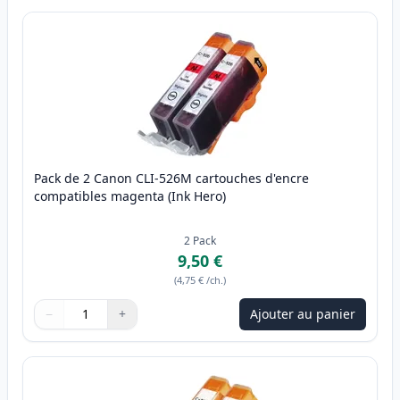
Pack de 2 Canon CLI-526M cartouches d'encre
compatibles magenta (Ink Hero)
2
Pack
9,50 €
(
4,75 €
/ch.
)
−
+
Ajouter au panier
Quantité
Utilisez les boutons pour ajuster
Quantité
:
1