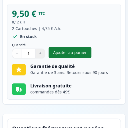
9,50 €
TTC
8,12 €
HT
2
Cartouches
|
4,75 €
/ch.
En stock
Quantité
Ajouter au panier
−
+
,
Pack de 2 Brother LC980Y car
Quantité
Utilisez les boutons pour ajuster
Quantité
:
1
Garantie de qualité
Garantie de 3 ans. Retours sous 90 jours
Livraison gratuite
commandes dès 49€