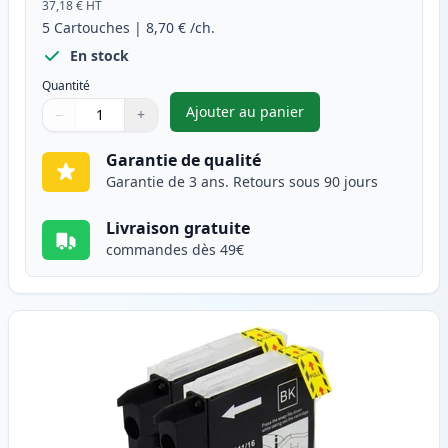
37,18 €
HT
5
Cartouches
|
8,70 €
/ch.
En stock
Quantité
Ajouter au panier
−
+
,
Pack de 5 Brother LC980 cart
Quantité
Utilisez les boutons pour ajuster
Quantité
:
1
Garantie de qualité
Garantie de 3 ans. Retours sous 90 jours
Livraison gratuite
commandes dès 49€