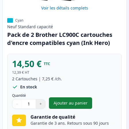
Voir les détails complets
Cyan
Neuf
Standard
capacité
Pack de 2 Brother LC900C cartouches
d'encre compatibles cyan (Ink Hero)
14,50 €
TTC
12,39 €
HT
2
Cartouches
|
7,25 €
/ch.
En stock
Quantité
Ajouter au panier
−
+
,
Pack de 2 Brother LC900C car
Quantité
Utilisez les boutons pour ajuster
Quantité
:
1
Garantie de qualité
Garantie de 3 ans. Retours sous 90 jours