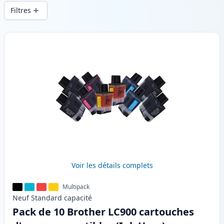
d’impression constante et d’une livraison
Filtres
rapide depuis un stock local en .
Produits
Voir les détails complets
Multipack
Neuf
Standard
capacité
Pack de 10 Brother LC900 cartouches