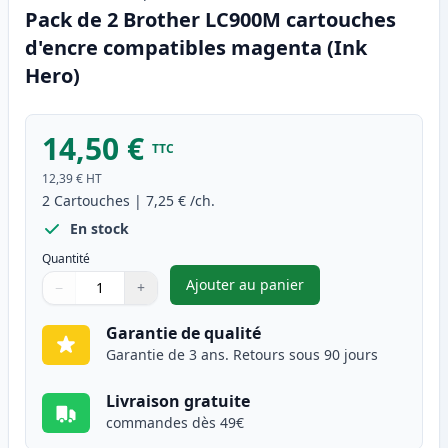
Pack de 2 Brother LC900M cartouches
d'encre compatibles magenta (Ink
Hero)
14,50 €
TTC
12,39 €
HT
2
Cartouches
|
7,25 €
/ch.
En stock
Quantité
Ajouter au panier
−
+
,
Pack de 2 Brother LC900M ca
Quantité
Utilisez les boutons pour ajuster
Quantité
:
1
Garantie de qualité
Garantie de 3 ans. Retours sous 90 jours
Livraison gratuite
commandes dès 49€