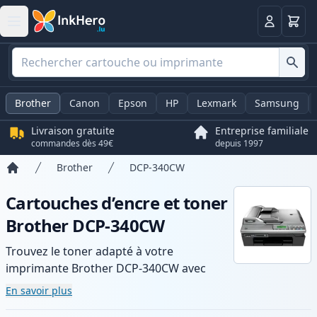
Panier
Connexio
Brother
Canon
Epson
HP
Lexmark
Samsung
Livraison gratuite
Entreprise familiale
commandes dès 49€
depuis 1997
Brother
DCP-340CW
Accueil
Cartouches d’encre et toner
Brother DCP-340CW
Trouvez le toner adapté à votre
imprimante Brother DCP-340CW avec
notre gamme de cartouches compatibles
En savoir plus
et haute capacité. Profitez d’une qualité