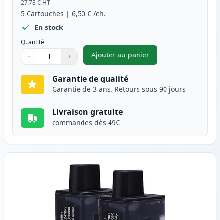
27,78 €
HT
5
Cartouches
|
6,50 €
/ch.
En stock
Quantité
Ajouter au panier
−
+
,
Pack de 5 Brother LC900 cart
Quantité
Utilisez les boutons pour ajuster
Quantité
:
1
Garantie de qualité
Garantie de 3 ans. Retours sous 90 jours
Livraison gratuite
commandes dès 49€