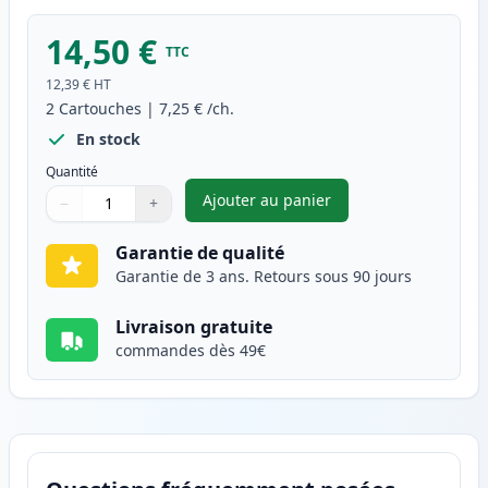
14,50 €
TTC
12,39 €
HT
2
Cartouches
|
7,25 €
/ch.
En stock
Quantité
Ajouter au panier
−
+
,
Pack de 2 Brother LC900Y car
Quantité
Utilisez les boutons pour ajuster
Quantité
:
1
Garantie de qualité
Garantie de 3 ans. Retours sous 90 jours
Livraison gratuite
commandes dès 49€