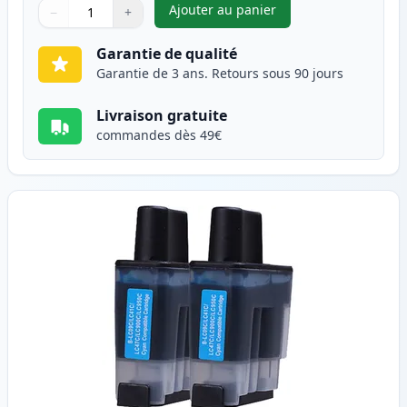
Ajouter au panier
−
+
,
Pack de 2 Brother LC900BK ca
Quantité
Utilisez les boutons pour ajuster
Quantité
:
1
Garantie de qualité
Garantie de 3 ans. Retours sous 90 jours
Livraison gratuite
commandes dès 49€