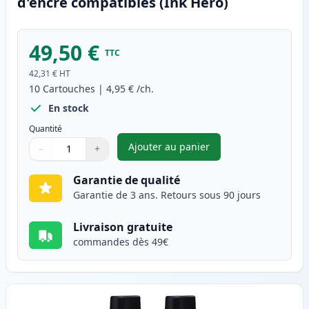
d'encre compatibles (Ink Hero)
49,50 €
TTC
42,31 €
HT
10
Cartouches
|
4,95 €
/ch.
En stock
Quantité
Ajouter au panier
−
+
,
Pack de 10 Brother LC900 car
Quantité
Utilisez les boutons pour ajuster
Quantité
:
1
Garantie de qualité
Garantie de 3 ans. Retours sous 90 jours
Livraison gratuite
commandes dès 49€