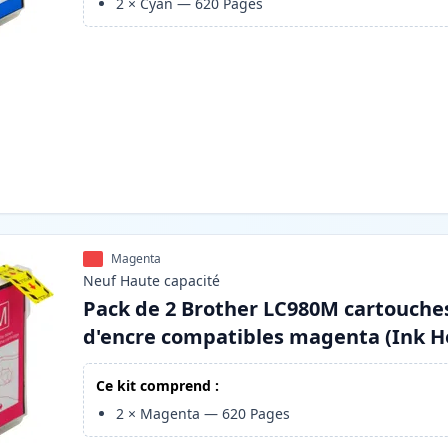
2
×
Cyan
—
620
Pages
Magenta
Neuf
Haute
capacité
Pack de 2 Brother LC980M cartouche
d'encre compatibles magenta (Ink H
Ce kit comprend :
2
×
Magenta
—
620
Pages