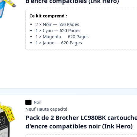
d'encre compatibles (Ink Hero)
Ce kit comprend :
2
×
Noir
—
550
Pages
1
×
Cyan
—
620
Pages
1
×
Magenta
—
620
Pages
1
×
Jaune
—
620
Pages
Noir
Neuf
Haute
capacité
Pack de 2 Brother LC980BK cartouch
d'encre compatibles noir (Ink Hero)