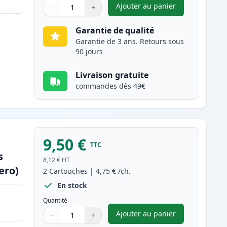
Ajouter au panier
−
+
,
Pack de 2 Brother LC98
Quantité
Utilisez les boutons pour ajuster
Quantité
:
1
Garantie de qualité
Garantie de 3 ans. Retours sous
90 jours
Livraison gratuite
commandes dès 49€
9,50 €
TTC
s
8,12 €
HT
ero)
2
Cartouches
|
4,75 €
/ch.
En stock
Quantité
Ajouter au panier
−
+
,
Pack de 2 Brother LC9
Quantité
Utilisez les boutons pour ajuster
Quantité
:
1