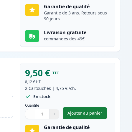
Garantie de qualité
Garantie de 3 ans. Retours sous
90 jours
Livraison gratuite
commandes dès 49€
9,50 €
TTC
8,12 €
HT
)
2
Cartouches
|
4,75 €
/ch.
En stock
Quantité
Ajouter au panier
−
+
,
Pack de 2 Brother LC98
Quantité
Utilisez les boutons pour ajuster
Quantité
:
1
Garantie de qualité