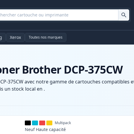
g
Xerox
Toutes nos marques
toner Brother DCP-375CW
DCP-375CW avec notre gamme de cartouches compatibles et h
s un stock local en .
Multipack
Neuf
Haute
capacité