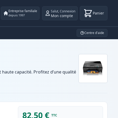
Entreprise familiale
Salut
,
Connexion
Panier
Mon compte
depuis 1997
Centre d'aide
aute capacité. Profitez d’une qualité
82,50 €
TTC