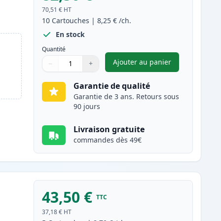
70,51 €
HT
10
Cartouches
|
8,25 €
/ch.
En stock
Quantité
Ajouter au panier
−
+
,
Pack de 10 Brother LC9
Quantité
Utilisez les boutons pour ajuster
Quantité
:
1
Garantie de qualité
Garantie de 3 ans. Retours sous
90 jours
Livraison gratuite
commandes dès 49€
43,50 €
TTC
37,18 €
HT