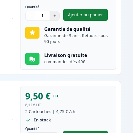
Quantité
Ajouter au panier
−
+
,
Pack de 2 Brother LC98
Quantité
Utilisez les boutons pour ajuster
Quantité
:
1
Garantie de qualité
Garantie de 3 ans. Retours sous
90 jours
Livraison gratuite
commandes dès 49€
9,50 €
TTC
s
8,12 €
HT
2
Cartouches
|
4,75 €
/ch.
En stock
Quantité