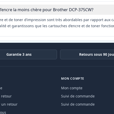
 l’encre la moins chère pour Brother DCP-375CW?
re et de toner d’impression sont très abordables par rapport aux c
ité et garantissons que les cartouches d’encre et de toner fonctio
Garantie 3 ans
Retours sous 90 Jou
MON COMPTE
de
Mon compte
 retour
Suivi de commande
un retour
Suivi de commande
nous