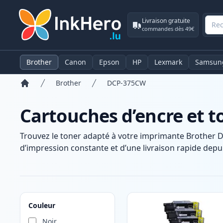
Livraison gratuite
commandes dès 49€
Brother
Canon
Epson
HP
Lexmark
Samsun
Brother
DCP-375CW
Accueil
Cartouches d’encre et 
Trouvez le toner adapté à votre imprimante Brother 
d’impression constante et d’une livraison rapide depui
Produits
Couleur
Noir