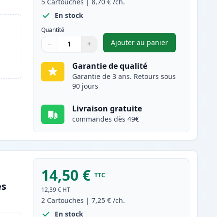
5
Cartouches
|
8,70 €
/ch.
En stock
Quantité
Ajouter au panier
−
+
,
Pack de 5 Brother LC98
Quantité
Utilisez les boutons pour ajuster
Quantité
:
1
Garantie de qualité
Garantie de 3 ans. Retours sous
90 jours
Livraison gratuite
commandes dès 49€
14,50 €
TTC
es
12,39 €
HT
2
Cartouches
|
7,25 €
/ch.
En stock