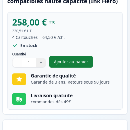
compatibles haute capacité (Ink Hero)
258,00 €
TTC
220,51 €
HT
4
Cartouches
|
64,50 €
/ch.
En stock
Quantité
Ajouter au panier
−
+
,
Pack de 4 Brother TN325 (TN3
Quantité
Utilisez les boutons pour ajuster
Quantité
:
1
Garantie de qualité
Garantie de 3 ans. Retours sous 90 jours
Livraison gratuite
commandes dès 49€