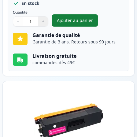
En stock
Quantité
Ajouter au panier
−
+
,
Brother TN325C (TN320C) tone
Quantité
Utilisez les boutons pour ajuster
Quantité
:
1
Garantie de qualité
Garantie de 3 ans. Retours sous 90 jours
Livraison gratuite
commandes dès 49€