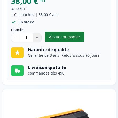
38,00 €
TTC
32,48 €
HT
1
Cartouches
|
38,00 €
/ch.
En stock
Quantité
Ajouter au panier
−
+
,
Brother TN325BK (TN320BK) to
Quantité
Utilisez les boutons pour ajuster
Quantité
:
1
Garantie de qualité
Garantie de 3 ans. Retours sous 90 jours
Livraison gratuite
commandes dès 49€