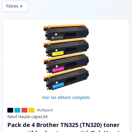
d’impression constante et d’une livraison
Filtres
rapide depuis un stock local en .
Produits
Voir les détails complets
Multipack
Neuf
Haute
capacité
Pack de 4 Brother TN325 (TN320) toner