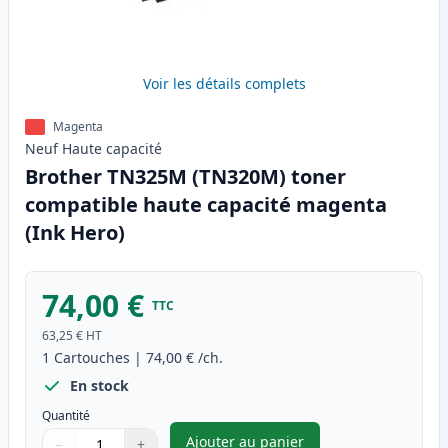
Voir les détails complets
Magenta
Neuf
Haute
capacité
Brother TN325M (TN320M) toner
compatible haute capacité magenta
(Ink Hero)
74,00 €
TTC
63,25 €
HT
1
Cartouches
|
74,00 €
/ch.
En stock
Quantité
Ajouter au panier
−
+