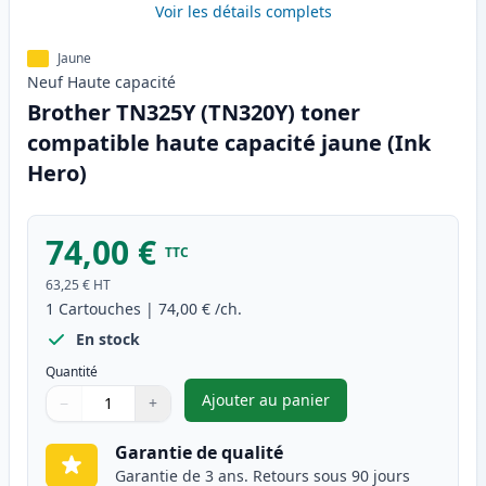
Voir les détails complets
Jaune
Neuf
Haute
capacité
Brother TN325Y (TN320Y) toner
compatible haute capacité jaune (Ink
Hero)
74,00 €
TTC
63,25 €
HT
1
Cartouches
|
74,00 €
/ch.
En stock
Quantité
Ajouter au panier
−
+
,
Brother TN325Y (TN320Y) tone
Quantité
Utilisez les boutons pour ajuster
Quantité
:
1
Garantie de qualité
Garantie de 3 ans. Retours sous 90 jours