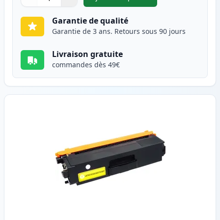
,
Brother TN325M (TN320M) ton
Quantité
Utilisez les boutons pour ajuster
Quantité
:
1
Garantie de qualité
Garantie de 3 ans. Retours sous 90 jours
Livraison gratuite
commandes dès 49€