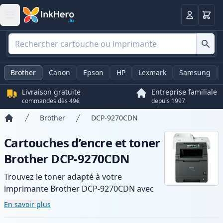
Panier
Connexio
Brother
Canon
Epson
HP
Lexmark
Samsung
Livraison gratuite
Entreprise familiale
commandes dès 49€
depuis 1997
Brother
DCP-9270CDN
Accueil
Cartouches d’encre et toner
Brother DCP-9270CDN
Trouvez le toner adapté à votre
imprimante Brother DCP-9270CDN avec
notre gamme de cartouches compatibles
En savoir plus
et haute capacité. Profitez d’une qualité