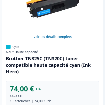
Voir les détails complets
Cyan
Neuf
Haute
capacité
Brother TN325C (TN320C) toner
compatible haute capacité cyan (Ink
Hero)
74,00 €
TTC
63,25 €
HT
1
Cartouches
|
74,00 €
/ch.