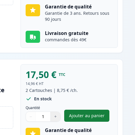
Garantie de qualité
Garantie de 3 ans. Retours sous
90 jours
Livraison gratuite
commandes dès 49€
17,50 €
TTC
14,96 €
HT
te
2
Cartouches
|
8,75 €
/ch.
En stock
Quantité
Ajouter au panier
−
+
,
Pack de 2 Brother LC12
Quantité
Utilisez les boutons pour ajuster
Quantité
:
1
Garantie de qualité