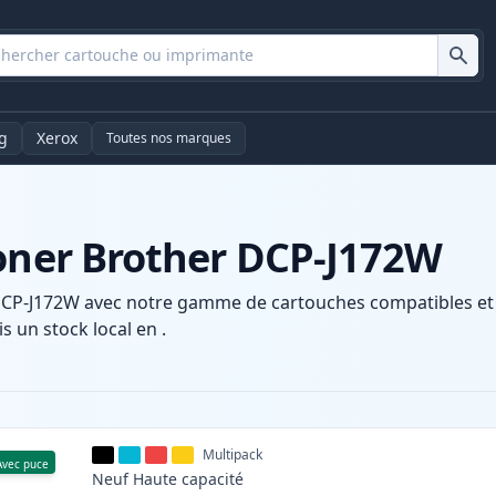
g
Xerox
Toutes nos marques
toner Brother DCP-J172W
DCP-J172W avec notre gamme de cartouches compatibles et h
s un stock local en .
Multipack
Avec puce
Neuf
Haute
capacité