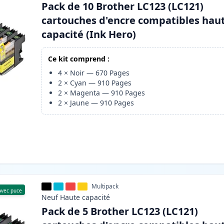
Pack de 10 Brother LC123 (LC121)
cartouches d'encre compatibles hau
capacité (Ink Hero)
Ce kit comprend :
4
×
Noir
—
670
Pages
2
×
Cyan
—
910
Pages
2
×
Magenta
—
910
Pages
2
×
Jaune
—
910
Pages
Multipack
Avec puce
Neuf
Haute
capacité
Pack de 5 Brother LC123 (LC121)