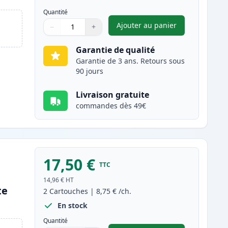
Quantité
Ajouter au panier
−
+
,
Pack de 2 Brother LC12
Quantité
Utilisez les boutons pour ajuster
Quantité
:
1
Garantie de qualité
Garantie de 3 ans. Retours sous
90 jours
Livraison gratuite
commandes dès 49€
17,50 €
TTC
14,96 €
HT
te
2
Cartouches
|
8,75 €
/ch.
En stock
Quantité