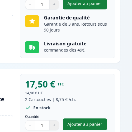
Ajouter au panier
−
+
,
Pack de 2 Brother LC12
Quantité
Utilisez les boutons pour ajuster
Quantité
:
1
Garantie de qualité
Garantie de 3 ans. Retours sous
90 jours
Livraison gratuite
commandes dès 49€
17,50 €
TTC
14,96 €
HT
te
2
Cartouches
|
8,75 €
/ch.
En stock
Quantité
Ajouter au panier
−
+
,
Pack de 2 Brother LC12
Quantité
Utilisez les boutons pour ajuster
Quantité
:
1