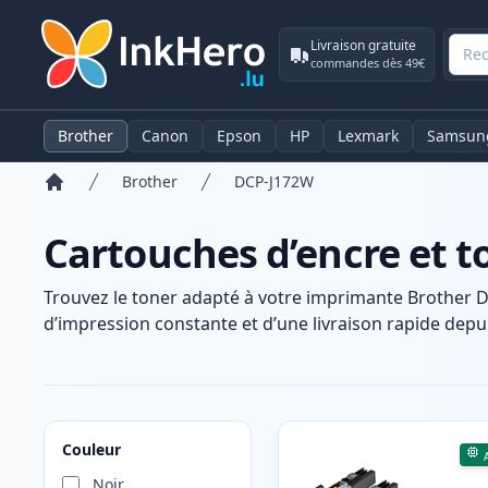
Livraison gratuite
commandes dès 49€
Brother
Canon
Epson
HP
Lexmark
Samsun
Brother
DCP-J172W
Accueil
Cartouches d’encre et 
Trouvez le toner adapté à votre imprimante Brother 
d’impression constante et d’une livraison rapide depui
Produits
Couleur
Noir