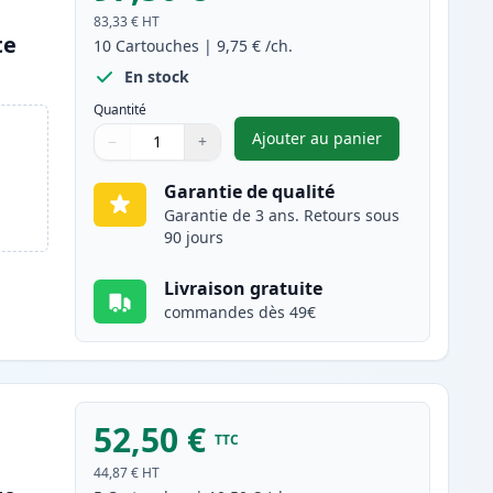
83,33 €
HT
te
10
Cartouches
|
9,75 €
/ch.
En stock
Quantité
Ajouter au panier
−
+
,
Pack de 10 Brother LC1
Quantité
Utilisez les boutons pour ajuster
Quantité
:
1
Garantie de qualité
Garantie de 3 ans. Retours sous
90 jours
Livraison gratuite
commandes dès 49€
52,50 €
TTC
44,87 €
HT