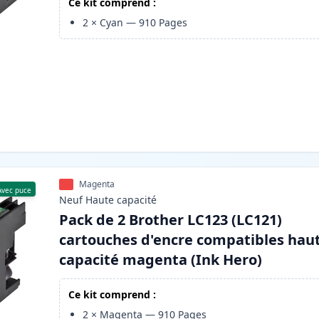
Ce kit comprend :
2
×
Cyan
—
910
Pages
Magenta
Avec puce
Neuf
Haute
capacité
Pack de 2 Brother LC123 (LC121)
cartouches d'encre compatibles hau
capacité magenta (Ink Hero)
Ce kit comprend :
2
×
Magenta
—
910
Pages