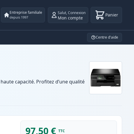
Entreprise familiale
Salut
,
Connexion
Panier
Mon compte
depuis 1997
Centre d'aide
aute capacité. Profitez d’une qualité
97,50 €
TTC