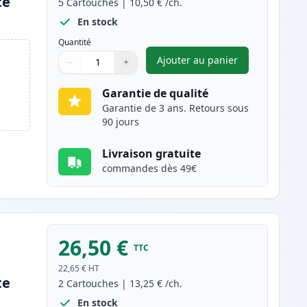
te
5
Cartouches
|
10,50 €
/ch.
En stock
Quantité
Ajouter au panier
−
+
,
Pack de 5 Brother LC12
Quantité
Utilisez les boutons pour ajuster
Quantité
:
1
Garantie de qualité
Garantie de 3 ans. Retours sous
90 jours
Livraison gratuite
commandes dès 49€
26,50 €
TTC
22,65 €
HT
te
2
Cartouches
|
13,25 €
/ch.
En stock