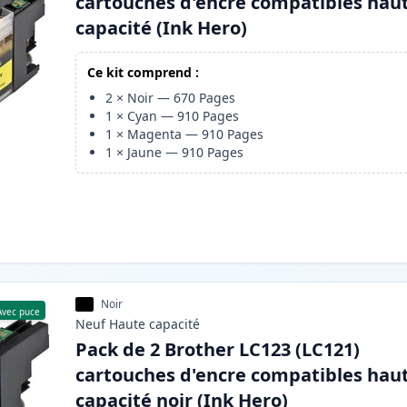
cartouches d'encre compatibles hau
capacité (Ink Hero)
Ce kit comprend :
2
×
Noir
—
670
Pages
1
×
Cyan
—
910
Pages
1
×
Magenta
—
910
Pages
1
×
Jaune
—
910
Pages
Noir
Avec puce
Neuf
Haute
capacité
Pack de 2 Brother LC123 (LC121)
cartouches d'encre compatibles hau
capacité noir (Ink Hero)