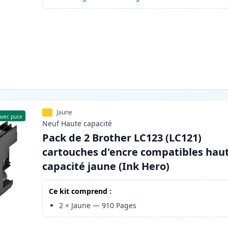
Jaune
Avec puce
Neuf
Haute
capacité
Pack de 2 Brother LC123 (LC121)
cartouches d'encre compatibles hau
capacité jaune (Ink Hero)
Ce kit comprend :
2
×
Jaune
—
910
Pages