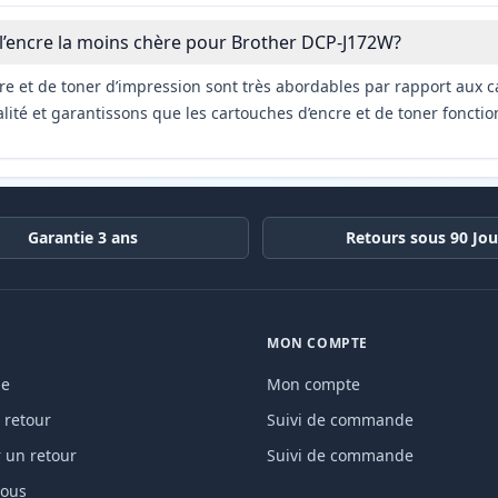
 l’encre la moins chère pour Brother DCP-J172W?
re et de toner d’impression sont très abordables par rapport aux c
ité et garantissons que les cartouches d’encre et de toner fonctio
Garantie 3 ans
Retours sous 90 Jou
MON COMPTE
de
Mon compte
 retour
Suivi de commande
un retour
Suivi de commande
nous