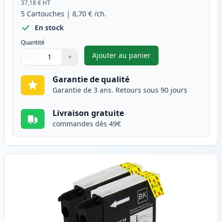
37,18 €
HT
5
Cartouches
|
8,70 €
/ch.
En stock
Quantité
Ajouter au panier
−
+
,
Pack de 5 Brother LC985 cart
Quantité
Utilisez les boutons pour ajuster
Quantité
:
1
Garantie de qualité
Garantie de 3 ans. Retours sous 90 jours
Livraison gratuite
commandes dès 49€