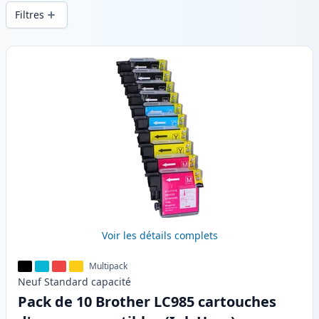
d’impression constante et d’une livraison
Filtres
rapide depuis un stock local en .
Produits
Voir les détails complets
Multipack
Neuf
Standard
capacité
Pack de 10 Brother LC985 cartouches