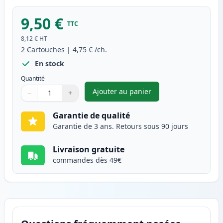
9,50 €
TTC
8,12 €
HT
2
Cartouches
|
4,75 €
/ch.
En stock
Quantité
Ajouter au panier
−
+
,
Pack de 2 Brother LC985Y car
Quantité
Utilisez les boutons pour ajuster
Quantité
:
1
Garantie de qualité
Garantie de 3 ans. Retours sous 90 jours
Livraison gratuite
commandes dès 49€