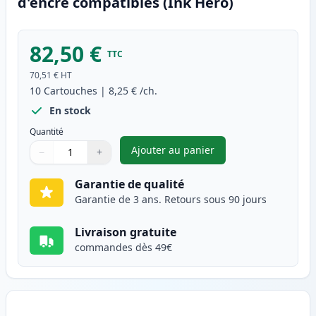
d'encre compatibles (Ink Hero)
82,50 €
TTC
70,51 €
HT
10
Cartouches
|
8,25 €
/ch.
En stock
Quantité
Ajouter au panier
−
+
,
Pack de 10 Brother LC985 car
Quantité
Utilisez les boutons pour ajuster
Quantité
:
1
Garantie de qualité
Garantie de 3 ans. Retours sous 90 jours
Livraison gratuite
commandes dès 49€