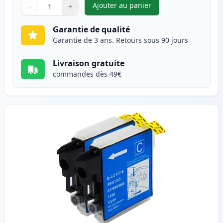
Ajouter au panier
−
+
,
Pack de 2 Brother LC985BK ca
Quantité
Utilisez les boutons pour ajuster
Quantité
:
1
Garantie de qualité
Garantie de 3 ans. Retours sous 90 jours
Livraison gratuite
commandes dès 49€