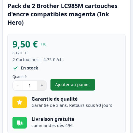
Pack de 2 Brother LC985M cartouches
d'encre compatibles magenta (Ink
Hero)
9,50 €
TTC
8,12 €
HT
2
Cartouches
|
4,75 €
/ch.
En stock
Quantité
Ajouter au panier
−
+
,
Pack de 2 Brother LC985M ca
Quantité
Utilisez les boutons pour ajuster
Quantité
:
1
Garantie de qualité
Garantie de 3 ans. Retours sous 90 jours
Livraison gratuite
commandes dès 49€