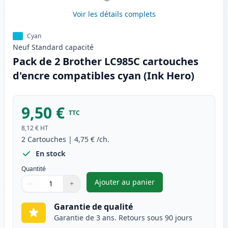
Voir les détails complets
Cyan
Neuf
Standard
capacité
Pack de 2 Brother LC985C cartouches
d'encre compatibles cyan (Ink Hero)
9,50 €
TTC
8,12 €
HT
2
Cartouches
|
4,75 €
/ch.
En stock
Quantité
Ajouter au panier
−
+
,
Pack de 2 Brother LC985C car
Quantité
Utilisez les boutons pour ajuster
Quantité
:
1
Garantie de qualité
Garantie de 3 ans. Retours sous 90 jours