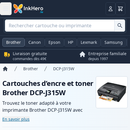
Panier
Connexio
Brother
Canon
Epson
HP
Lexmark
Samsung
Livraison gratuite
Entreprise familiale
commandes dès 49€
depuis 1997
Brother
DCP-J315W
Accueil
Cartouches d’encre et toner
Brother DCP-J315W
Trouvez le toner adapté à votre
imprimante Brother DCP-J315W avec
notre gamme de cartouches compatibles
En savoir plus
et haute capacité. Profitez d’une qualité