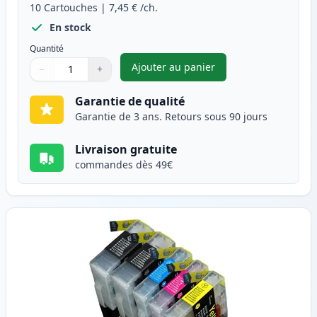
10
Cartouches
|
7,45 €
/ch.
En stock
Quantité
Ajouter au panier
−
+
,
Pack de 10 Brother LC1240 (L
Quantité
Utilisez les boutons pour ajuster
Quantité
:
1
Garantie de qualité
Garantie de 3 ans. Retours sous 90 jours
Livraison gratuite
commandes dès 49€