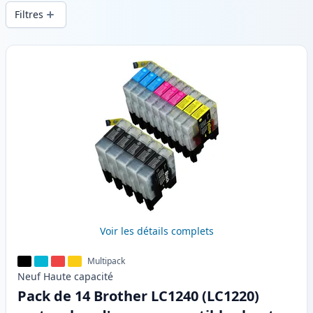
d’impression constante et d’une livraison
Filtres
rapide depuis un stock local en .
Produits
Voir les détails complets
Multipack
Neuf
Haute
capacité
Pack de 14 Brother LC1240 (LC1220)