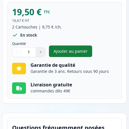
19,50 €
TTC
16,67 €
HT
2
Cartouches
|
9,75 €
/ch.
En stock
Quantité
Ajouter au panier
−
+
,
Pack de 2 Brother LC1240Y (L
Quantité
Utilisez les boutons pour ajuster
Quantité
:
1
Garantie de qualité
Garantie de 3 ans. Retours sous 90 jours
Livraison gratuite
commandes dès 49€
Questions fréquemment posées