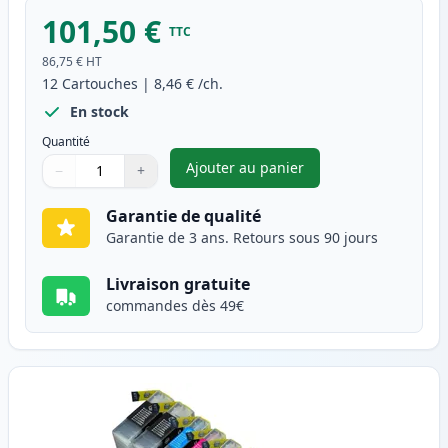
101,50 €
TTC
86,75 €
HT
12
Cartouches
|
8,46 €
/ch.
En stock
Quantité
Ajouter au panier
−
+
,
Pack de 12 Brother LC1240 (L
Quantité
Utilisez les boutons pour ajuster
Quantité
:
1
Garantie de qualité
Garantie de 3 ans. Retours sous 90 jours
Livraison gratuite
commandes dès 49€