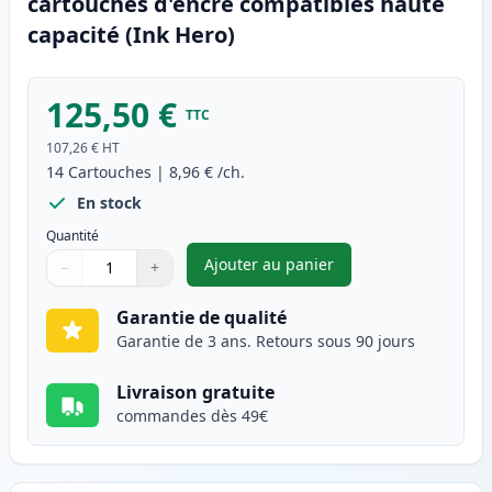
cartouches d'encre compatibles haute
capacité (Ink Hero)
125,50 €
TTC
107,26 €
HT
14
Cartouches
|
8,96 €
/ch.
En stock
Quantité
Ajouter au panier
−
+
,
Pack de 14 Brother LC1240 (L
Quantité
Utilisez les boutons pour ajuster
Quantité
:
1
Garantie de qualité
Garantie de 3 ans. Retours sous 90 jours
Livraison gratuite
commandes dès 49€