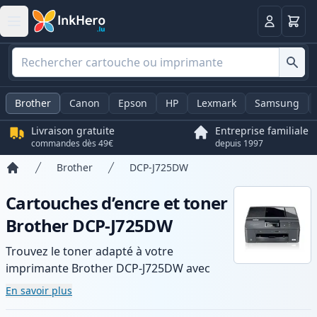
Panier
Connexio
Brother
Canon
Epson
HP
Lexmark
Samsung
Livraison gratuite
Entreprise familiale
commandes dès 49€
depuis 1997
Brother
DCP-J725DW
Accueil
Cartouches d’encre et toner
Brother DCP-J725DW
Trouvez le toner adapté à votre
imprimante Brother DCP-J725DW avec
notre gamme de cartouches compatibles
En savoir plus
et haute capacité. Profitez d’une qualité