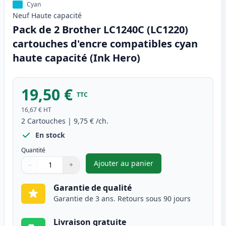
Cyan
Neuf
Haute
capacité
Pack de 2 Brother LC1240C (LC1220)
cartouches d'encre compatibles cyan
haute capacité (Ink Hero)
19,50 €
TTC
16,67 €
HT
2
Cartouches
|
9,75 €
/ch.
En stock
Quantité
Ajouter au panier
−
+
,
Pack de 2 Brother LC1240C (L
Quantité
Utilisez les boutons pour ajuster
Quantité
:
1
Garantie de qualité
Garantie de 3 ans. Retours sous 90 jours
Livraison gratuite