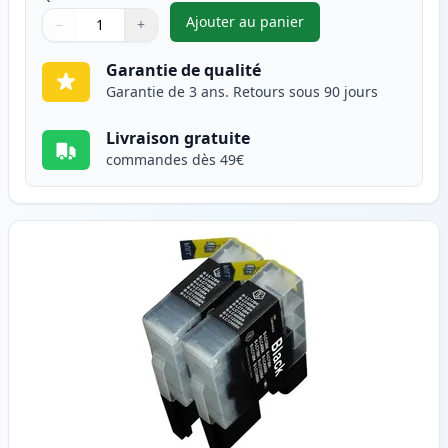
Ajouter au panier
−
+
,
Pack de 5 Brother LC1240 (LC
Quantité
Utilisez les boutons pour ajuster
Quantité
:
1
Garantie de qualité
Garantie de 3 ans. Retours sous 90 jours
Livraison gratuite
commandes dès 49€