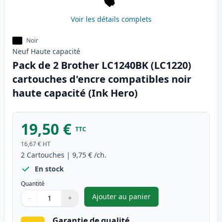
Voir les détails complets
Noir
Neuf
Haute
capacité
Pack de 2 Brother LC1240BK (LC1220)
cartouches d'encre compatibles noir
haute capacité (Ink Hero)
19,50 €
TTC
16,67 €
HT
2
Cartouches
|
9,75 €
/ch.
En stock
Quantité
Ajouter au panier
−
+
,
Pack de 2 Brother LC1240BK (
Quantité
Utilisez les boutons pour ajuster
Quantité
:
1
Garantie de qualité