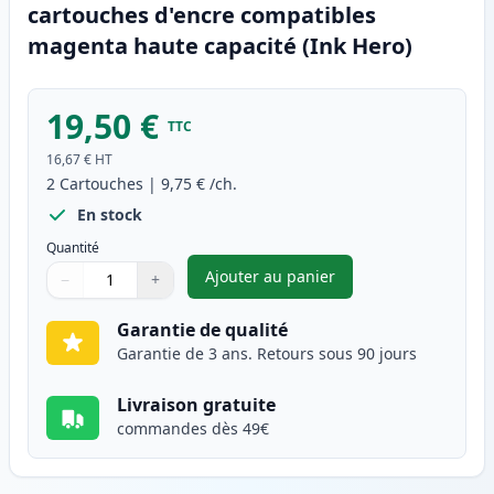
cartouches d'encre compatibles
magenta haute capacité (Ink Hero)
19,50 €
TTC
16,67 €
HT
2
Cartouches
|
9,75 €
/ch.
En stock
Quantité
Ajouter au panier
−
+
,
Pack de 2 Brother LC1240M (
Quantité
Utilisez les boutons pour ajuster
Quantité
:
1
Garantie de qualité
Garantie de 3 ans. Retours sous 90 jours
Livraison gratuite
commandes dès 49€