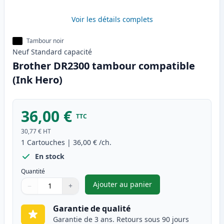
Voir les détails complets
Tambour noir
Neuf
Standard
capacité
Brother DR2300 tambour compatible
(Ink Hero)
36,00 €
TTC
30,77 €
HT
1
Cartouches
|
36,00 €
/ch.
En stock
Quantité
Ajouter au panier
−
+
,
Brother DR2300 tambour comp
Quantité
Utilisez les boutons pour ajuster
Quantité
:
1
Garantie de qualité
Garantie de 3 ans. Retours sous 90 jours