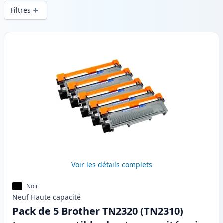
d’impression constante et d’une livraison
Filtres
rapide depuis un stock local en .
Produits
Voir les détails complets
Noir
Neuf
Haute
capacité
Pack de 5 Brother TN2320 (TN2310)