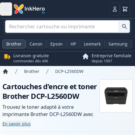
Panier
Connexio
Brother
Canon
Epson
HP
Lexmark
Samsung
Livraison gratuite
Entreprise familiale
commandes dès 49€
depuis 1997
Brother
DCP-L2560DW
Accueil
Cartouches d’encre et toner
Brother DCP-L2560DW
Trouvez le toner adapté à votre
imprimante Brother DCP-L2560DW avec
notre gamme de cartouches compatibles
En savoir plus
et haute capacité. Profitez d’une qualité