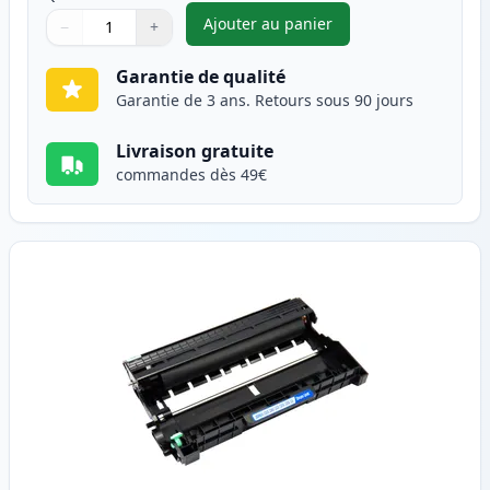
Ajouter au panier
−
+
,
Brother TN2320 (TN2310) tone
Quantité
Utilisez les boutons pour ajuster
Quantité
:
1
Garantie de qualité
Garantie de 3 ans. Retours sous 90 jours
Livraison gratuite
commandes dès 49€