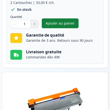
2
Cartouches
|
33,00 €
/ch.
En stock
Quantité
Ajouter au panier
−
+
,
Pack de 2 Brother TN2320 (TN
Quantité
Utilisez les boutons pour ajuster
Quantité
:
1
Garantie de qualité
Garantie de 3 ans. Retours sous 90 jours
Livraison gratuite
commandes dès 49€