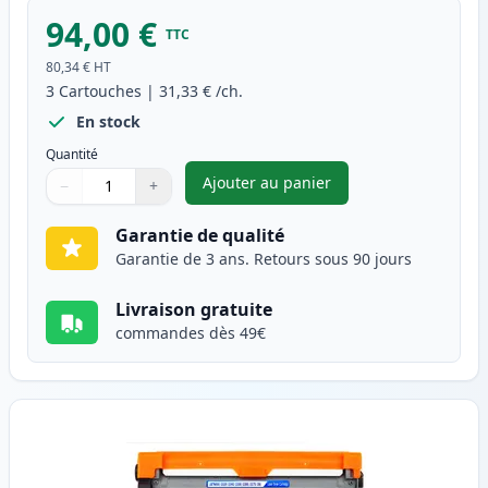
94,00 €
TTC
80,34 €
HT
3
Cartouches
|
31,33 €
/ch.
En stock
Quantité
Ajouter au panier
−
+
,
Pack de 3 Brother TN2320 & 
Quantité
Utilisez les boutons pour ajuster
Quantité
:
1
Garantie de qualité
Garantie de 3 ans. Retours sous 90 jours
Livraison gratuite
commandes dès 49€