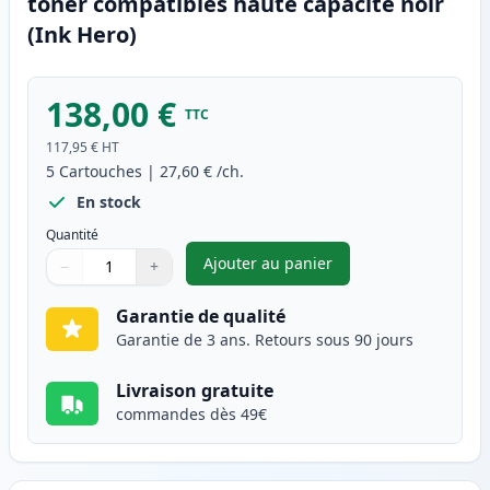
toner compatibles haute capacité noir
(Ink Hero)
138,00 €
TTC
117,95 €
HT
5
Cartouches
|
27,60 €
/ch.
En stock
Quantité
Ajouter au panier
−
+
,
Pack de 5 Brother TN2320 (TN
Quantité
Utilisez les boutons pour ajuster
Quantité
:
1
Garantie de qualité
Garantie de 3 ans. Retours sous 90 jours
Livraison gratuite
commandes dès 49€