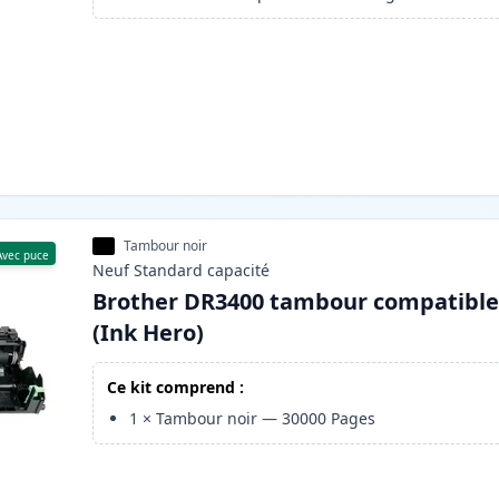
Tambour noir
Avec puce
Neuf
Standard
capacité
Brother DR3400 tambour compatibl
(Ink Hero)
Ce kit comprend :
1
×
Tambour noir
—
30000
Pages