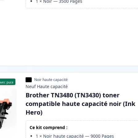
1
×
Noir
—
3500
Pages
Noir haute capacité
Avec puce
Neuf
Haute
capacité
Brother TN3480 (TN3430) toner
compatible haute capacité noir (Ink
Hero)
Ce kit comprend :
1
×
Noir haute capacité
—
9000
Pages