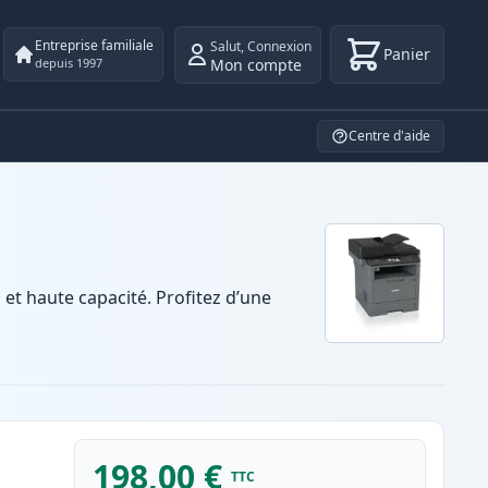
Entreprise familiale
Salut
,
Connexion
Panier
Mon compte
depuis 1997
Centre d'aide
t haute capacité. Profitez d’une
198,00 €
TTC