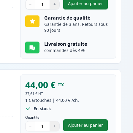
Ajouter au panier
−
+
,
Brother TN-3430 toner 
Quantité
Utilisez les boutons pour ajuster
Quantité
:
1
Garantie de qualité
Garantie de 3 ans. Retours sous
90 jours
Livraison gratuite
commandes dès 49€
44,00 €
TTC
37,61 €
HT
1
Cartouches
|
44,00 €
/ch.
En stock
Quantité
Ajouter au panier
−
+
,
Brother TN3480 (TN3430
Quantité
Utilisez les boutons pour ajuster
Quantité
:
1