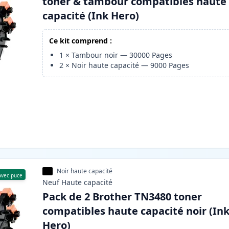
toner & tambour compatibles haute
capacité (Ink Hero)
Ce kit comprend :
1
×
Tambour noir
—
30000
Pages
2
×
Noir haute capacité
—
9000
Pages
Noir haute capacité
Avec puce
Neuf
Haute
capacité
Pack de 2 Brother TN3480 toner
compatibles haute capacité noir (In
Hero)