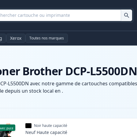
g
Xerox
Toutes nos marques
toner Brother DCP-L5500DN
DCP-L5500DN avec notre gamme de cartouches compatibles e
e depuis un stock local en .
Noir haute capacité
Avec puce
Neuf
Haute
capacité