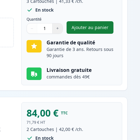
3
Cartouches
|
41,33 €
/ch.
En stock
Quantité
Ajouter au panier
−
+
,
Pack de 3 Brother TN3
Quantité
Utilisez les boutons pour ajuster
Quantité
:
1
Garantie de qualité
Garantie de 3 ans. Retours sous
90 jours
Livraison gratuite
commandes dès 49€
84,00 €
TTC
71,79 €
HT
k
2
Cartouches
|
42,00 €
/ch.
En stock