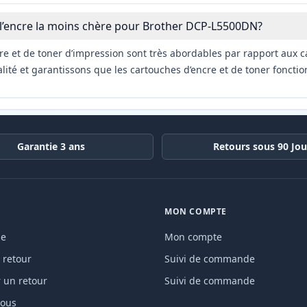
 l’encre la moins chère pour Brother DCP-L5500DN?
re et de toner d’impression sont très abordables par rapport aux c
ité et garantissons que les cartouches d’encre et de toner fonctio
Garantie 3 ans
Retours sous 90 Jou
MON COMPTE
de
Mon compte
 retour
Suivi de commande
un retour
Suivi de commande
nous