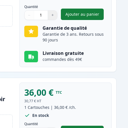
Quantité
Ajouter au panier
−
+
,
Pack de 2 Brother TN34
Quantité
Utilisez les boutons pour ajuster
Quantité
:
1
Garantie de qualité
Garantie de 3 ans. Retours sous
90 jours
Livraison gratuite
commandes dès 49€
36,00 €
TTC
ir
30,77 €
HT
1
Cartouches
|
36,00 €
/ch.
En stock
Quantité