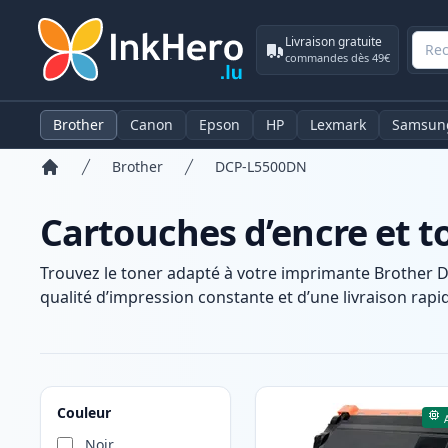
Livraison gratuite
commandes dès 49€
Brother
Canon
Epson
HP
Lexmark
Samsun
Brother
DCP-L5500DN
Accueil
Cartouches d’encre et 
Trouvez le toner adapté à votre imprimante Brother 
qualité d’impression constante et d’une livraison rapid
Produits
Couleur
Noir