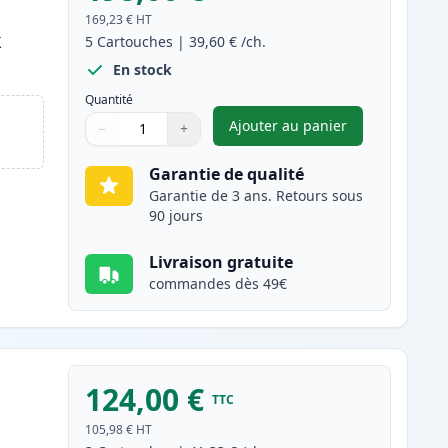
169,23 €
HT
k
5
Cartouches
|
39,60 €
/ch.
En stock
Quantité
Ajouter au panier
−
+
,
Pack de 5 Brother TN34
Quantité
Utilisez les boutons pour ajuster
Quantité
:
1
Garantie de qualité
Garantie de 3 ans. Retours sous
90 jours
Livraison gratuite
commandes dès 49€
124,00 €
TTC
105,98 €
HT