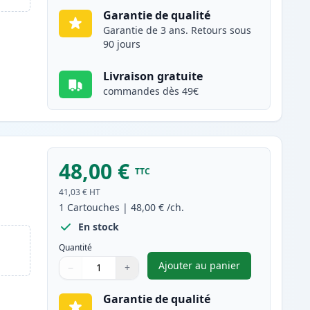
Garantie de qualité
Garantie de 3 ans. Retours sous
90 jours
Livraison gratuite
commandes dès 49€
48,00 €
TTC
e
41,03 €
HT
1
Cartouches
|
48,00 €
/ch.
En stock
Quantité
Ajouter au panier
−
+
,
Brother DR3400 tambou
Quantité
Utilisez les boutons pour ajuster
Quantité
:
1
Garantie de qualité