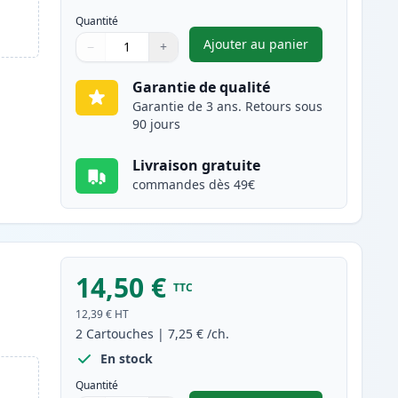
Quantité
Ajouter au panier
−
+
,
Pack de 2 Brother LC90
Quantité
Utilisez les boutons pour ajuster
Quantité
:
1
Garantie de qualité
Garantie de 3 ans. Retours sous
90 jours
Livraison gratuite
commandes dès 49€
14,50 €
TTC
s
12,39 €
HT
2
Cartouches
|
7,25 €
/ch.
En stock
Quantité