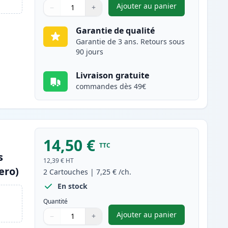
Ajouter au panier
−
+
,
Pack de 2 Brother LC90
Quantité
Utilisez les boutons pour ajuster
Quantité
:
1
Garantie de qualité
Garantie de 3 ans. Retours sous
90 jours
Livraison gratuite
commandes dès 49€
14,50 €
TTC
s
12,39 €
HT
ero)
2
Cartouches
|
7,25 €
/ch.
En stock
Quantité
Ajouter au panier
−
+
,
Pack de 2 Brother LC9
Quantité
Utilisez les boutons pour ajuster
Quantité
:
1