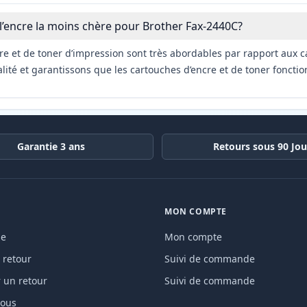
 l’encre la moins chère pour Brother Fax-2440C?
re et de toner d’impression sont très abordables par rapport aux c
ité et garantissons que les cartouches d’encre et de toner fonctio
Garantie 3 ans
Retours sous 90 Jou
MON COMPTE
de
Mon compte
 retour
Suivi de commande
un retour
Suivi de commande
nous