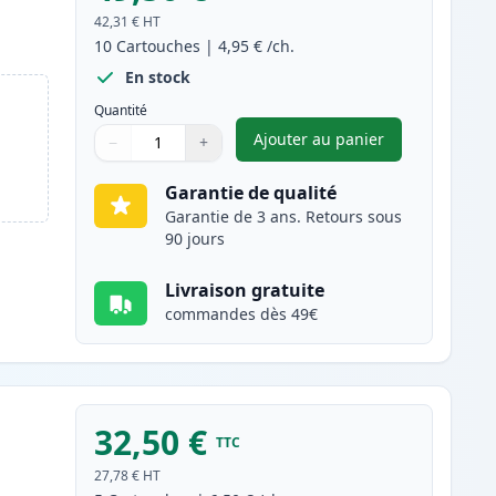
42,31 €
HT
10
Cartouches
|
4,95 €
/ch.
En stock
Quantité
Ajouter au panier
−
+
,
Pack de 10 Brother LC9
Quantité
Utilisez les boutons pour ajuster
Quantité
:
1
Garantie de qualité
Garantie de 3 ans. Retours sous
90 jours
Livraison gratuite
commandes dès 49€
32,50 €
TTC
27,78 €
HT