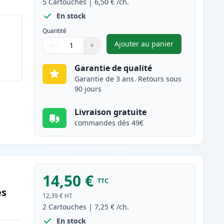
5
Cartouches
|
6,50 €
/ch.
En stock
Quantité
Ajouter au panier
−
+
,
Pack de 5 Brother LC90
Quantité
Utilisez les boutons pour ajuster
Quantité
:
1
Garantie de qualité
Garantie de 3 ans. Retours sous
90 jours
Livraison gratuite
commandes dès 49€
14,50 €
TTC
es
12,39 €
HT
2
Cartouches
|
7,25 €
/ch.
En stock