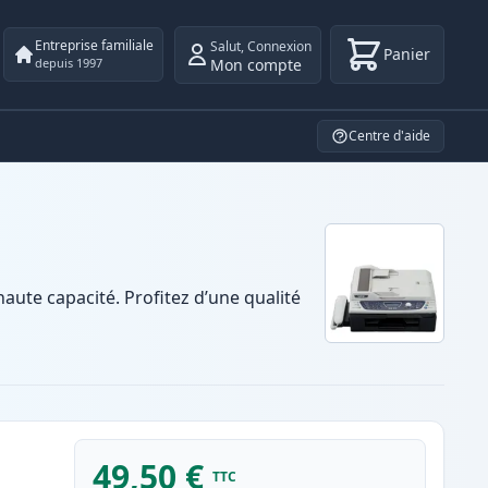
Entreprise familiale
Salut
,
Connexion
Panier
Mon compte
depuis 1997
Centre d'aide
ute capacité. Profitez d’une qualité
49,50 €
TTC