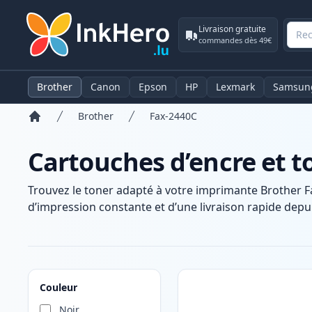
Livraison gratuite
commandes dès 49€
Brother
Canon
Epson
HP
Lexmark
Samsun
Brother
Fax-2440C
Accueil
Cartouches d’encre et t
Trouvez le toner adapté à votre imprimante Brother F
d’impression constante et d’une livraison rapide depui
Produits
Couleur
Noir