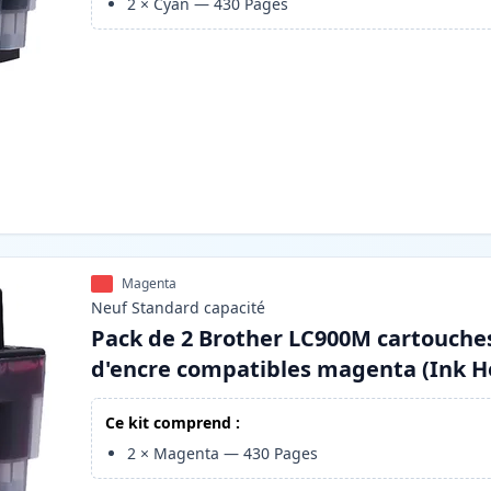
2
×
Cyan
—
430
Pages
Magenta
Neuf
Standard
capacité
Pack de 2 Brother LC900M cartouche
d'encre compatibles magenta (Ink H
Ce kit comprend :
2
×
Magenta
—
430
Pages