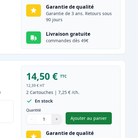
Garantie de qualité
Garantie de 3 ans. Retours sous
90 jours
Livraison gratuite
commandes dès 49€
14,50 €
TTC
12,39 €
HT
)
2
Cartouches
|
7,25 €
/ch.
En stock
Quantité
Ajouter au panier
−
+
,
Pack de 2 Brother LC90
Quantité
Utilisez les boutons pour ajuster
Quantité
:
1
Garantie de qualité