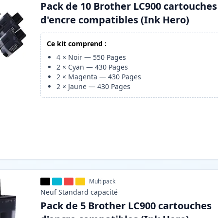
Pack de 10 Brother LC900 cartouches
d'encre compatibles (Ink Hero)
Ce kit comprend :
4
×
Noir
—
550
Pages
2
×
Cyan
—
430
Pages
2
×
Magenta
—
430
Pages
2
×
Jaune
—
430
Pages
Multipack
Neuf
Standard
capacité
Pack de 5 Brother LC900 cartouches