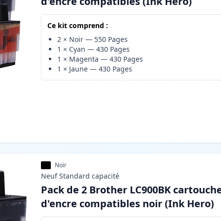
d'encre compatibles (Ink Hero)
Ce kit comprend :
2
×
Noir
—
550
Pages
1
×
Cyan
—
430
Pages
1
×
Magenta
—
430
Pages
1
×
Jaune
—
430
Pages
Noir
Neuf
Standard
capacité
Pack de 2 Brother LC900BK cartouch
d'encre compatibles noir (Ink Hero)