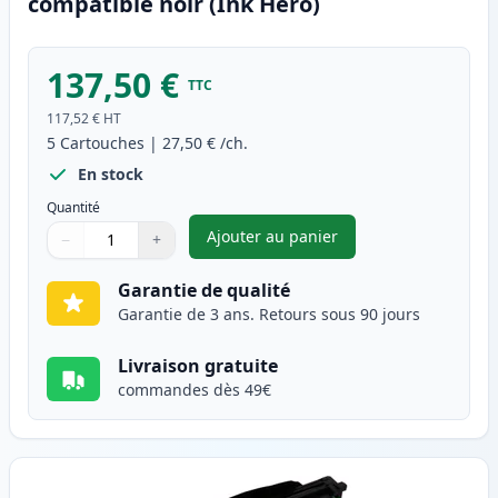
compatible noir (Ink Hero)
137,50 €
TTC
117,52 €
HT
5
Cartouches
|
27,50 €
/ch.
En stock
Quantité
Ajouter au panier
−
+
,
Pack de 5 Brother TN1050 ton
Quantité
Utilisez les boutons pour ajuster
Quantité
:
1
Garantie de qualité
Garantie de 3 ans. Retours sous 90 jours
Livraison gratuite
commandes dès 49€