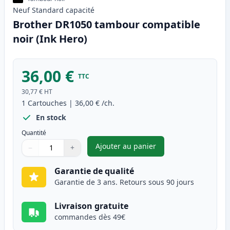
Neuf
Standard
capacité
Brother DR1050 tambour compatible
noir (Ink Hero)
36,00 €
TTC
30,77 €
HT
1
Cartouches
|
36,00 €
/ch.
En stock
Quantité
Ajouter au panier
−
+
,
Brother DR1050 tambour comp
Quantité
Utilisez les boutons pour ajuster
Quantité
:
1
Garantie de qualité
Garantie de 3 ans. Retours sous 90 jours
Livraison gratuite
commandes dès 49€