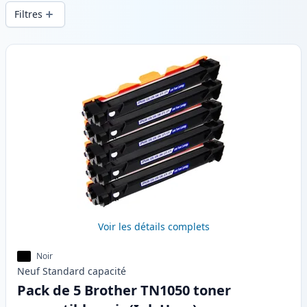
d’impression constante et d’une livraison
Filtres
rapide depuis un stock local en .
Produits
Voir les détails complets
Noir
Neuf
Standard
capacité
Pack de 5 Brother TN1050 toner