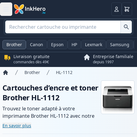
Panier
Connexio
Brother
Canon
Epson
HP
Lexmark
Samsung
Livraison gratuite
Entreprise familiale
commandes dès 49€
depuis 1997
Brother
HL-1112
Accueil
Cartouches d’encre et toner
Brother HL-1112
Trouvez le toner adapté à votre
imprimante Brother HL-1112 avec notre
gamme de cartouches compatibles et
En savoir plus
haute capacité. Profitez d’une qualité