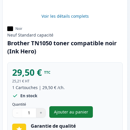
Voir les détails complets
Noir
Neuf
Standard
capacité
Brother TN1050 toner compatible noir
(Ink Hero)
29,50 €
TTC
25,21 €
HT
1
Cartouches
|
29,50 €
/ch.
En stock
Quantité
Ajouter au panier
−
+
,
Brother TN1050 toner compati
Quantité
Utilisez les boutons pour ajuster
Quantité
:
1
Garantie de qualité