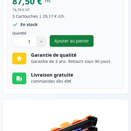
87,50 €
TTC
74,79 €
HT
3
Cartouches
|
29,17 €
/ch.
En stock
Quantité
Ajouter au panier
−
+
,
Pack de 3 Brother TN1050 & 
Quantité
Utilisez les boutons pour ajuster
Quantité
:
1
Garantie de qualité
Garantie de 3 ans. Retours sous 90 jours
Livraison gratuite
commandes dès 49€