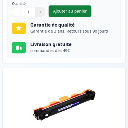
Quantité
Ajouter au panier
−
+
,
Pack de 2 Brother TN1050 ton
Quantité
Utilisez les boutons pour ajuster
Quantité
:
1
Garantie de qualité
Garantie de 3 ans. Retours sous 90 jours
Livraison gratuite
commandes dès 49€