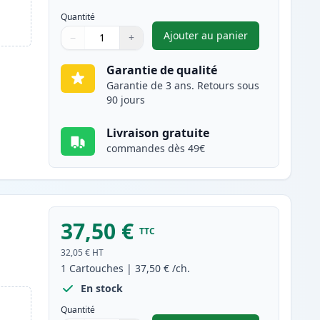
Quantité
Ajouter au panier
−
+
,
Brother TN2005 toner c
Quantité
Utilisez les boutons pour ajuster
Quantité
:
1
Garantie de qualité
Garantie de 3 ans. Retours sous
90 jours
Livraison gratuite
commandes dès 49€
37,50 €
TTC
32,05 €
HT
1
Cartouches
|
37,50 €
/ch.
En stock
Quantité