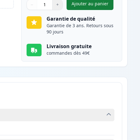
Ajouter au panier
−
+
,
Brother DR2005 (TN200
Quantité
Utilisez les boutons pour ajuster
Quantité
:
1
Garantie de qualité
Garantie de 3 ans. Retours sous
90 jours
Livraison gratuite
commandes dès 49€