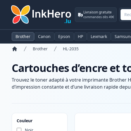
Livraison gratuite
commandes dès 49€
Brother
Canon
Epson
HP
Lexmark
Samsun
Brother
HL-2035
Accueil
Cartouches d’encre et t
Trouvez le toner adapté à votre imprimante Brother H
d’impression constante et d’une livraison rapide depui
Produits
Couleur
Noir