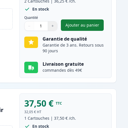
2
Cartouches
|
36,25 €
/ch.
En stock
Quantité
Ajouter au panier
−
+
,
Pack de 2 Brother TN20
Quantité
Utilisez les boutons pour ajuster
Quantité
:
1
Garantie de qualité
Garantie de 3 ans. Retours sous
90 jours
Livraison gratuite
commandes dès 49€
37,50 €
TTC
ir
32,05 €
HT
1
Cartouches
|
37,50 €
/ch.
En stock