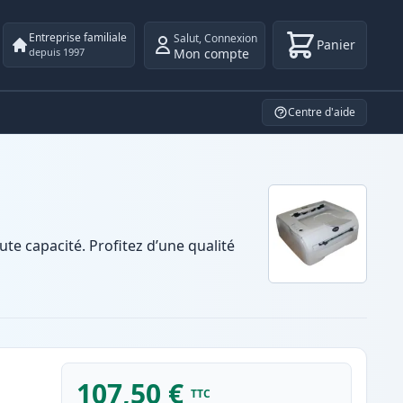
Entreprise familiale
Salut
,
Connexion
Panier
Mon compte
depuis 1997
Centre d'aide
e capacité. Profitez d’une qualité
107,50 €
TTC