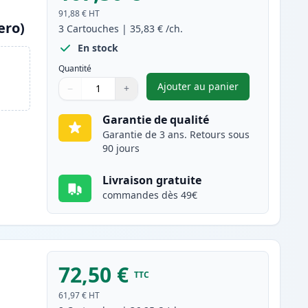
91,88 €
HT
ero)
3
Cartouches
|
35,83 €
/ch.
En stock
Quantité
Ajouter au panier
−
+
,
Pack de 3 Brother TN2
Quantité
Utilisez les boutons pour ajuster
Quantité
:
1
Garantie de qualité
Garantie de 3 ans. Retours sous
90 jours
Livraison gratuite
commandes dès 49€
72,50 €
TTC
61,97 €
HT