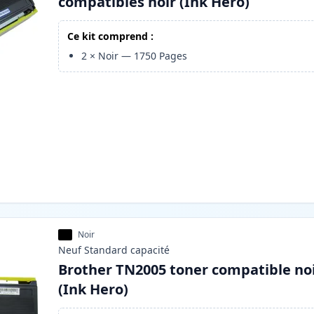
compatibles noir (Ink Hero)
Ce kit comprend :
2
×
Noir
—
1750
Pages
Noir
Neuf
Standard
capacité
Brother TN2005 toner compatible no
(Ink Hero)