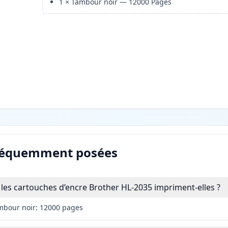
1
×
Tambour noir
—
12000
Pages
réquemment posées
es cartouches d’encre Brother HL-2035 impriment-elles ?
mbour noir: 12000 pages