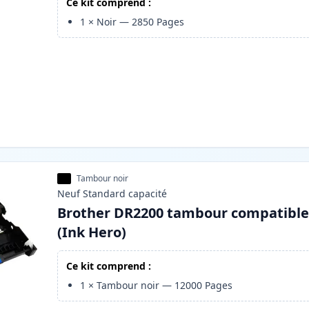
Ce kit comprend :
1
×
Noir
—
2850
Pages
Tambour noir
Neuf
Standard
capacité
Brother DR2200 tambour compatibl
(Ink Hero)
Ce kit comprend :
1
×
Tambour noir
—
12000
Pages