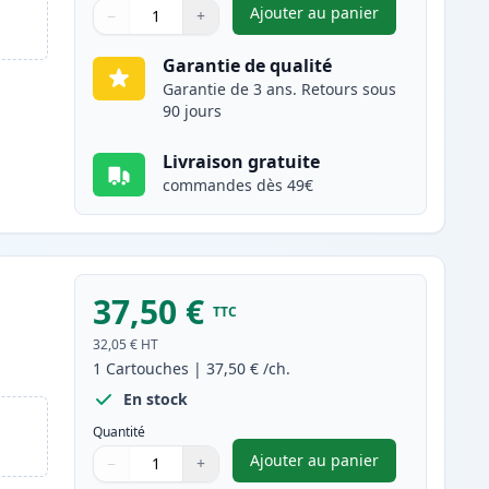
Ajouter au panier
−
+
,
Brother TN2220 / TN221
Quantité
Utilisez les boutons pour ajuster
Quantité
:
1
Garantie de qualité
Garantie de 3 ans. Retours sous
90 jours
Livraison gratuite
commandes dès 49€
37,50 €
TTC
e
32,05 €
HT
1
Cartouches
|
37,50 €
/ch.
En stock
Quantité
Ajouter au panier
−
+
,
Brother DR2200 tambou
Quantité
Utilisez les boutons pour ajuster
Quantité
:
1