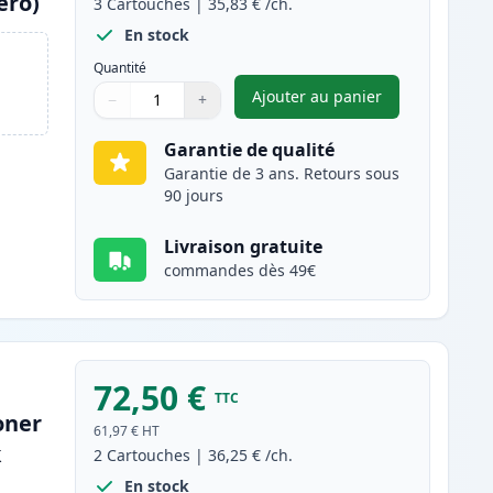
ero)
3
Cartouches
|
35,83 €
/ch.
En stock
Quantité
Ajouter au panier
−
+
,
Pack de 3 Brother TN2
Quantité
Utilisez les boutons pour ajuster
Quantité
:
1
Garantie de qualité
Garantie de 3 ans. Retours sous
90 jours
Livraison gratuite
commandes dès 49€
72,50 €
TTC
oner
61,97 €
HT
k
2
Cartouches
|
36,25 €
/ch.
En stock