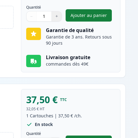
Quantité
Ajouter au panier
−
+
,
Pack de 2 Brother TN22
Quantité
Utilisez les boutons pour ajuster
Quantité
:
1
Garantie de qualité
Garantie de 3 ans. Retours sous
90 jours
Livraison gratuite
commandes dès 49€
37,50 €
TTC
32,05 €
HT
1
Cartouches
|
37,50 €
/ch.
En stock
Quantité