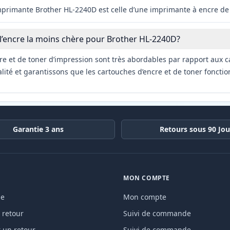
imprimante Brother HL-2240D est celle d’une imprimante à encre de 
 l’encre la moins chère pour Brother HL-2240D?
re et de toner d’impression sont très abordables par rapport aux c
ité et garantissons que les cartouches d’encre et de toner fonctio
Garantie 3 ans
Retours sous 90 Jou
MON COMPTE
de
Mon compte
 retour
Suivi de commande
un retour
Suivi de commande