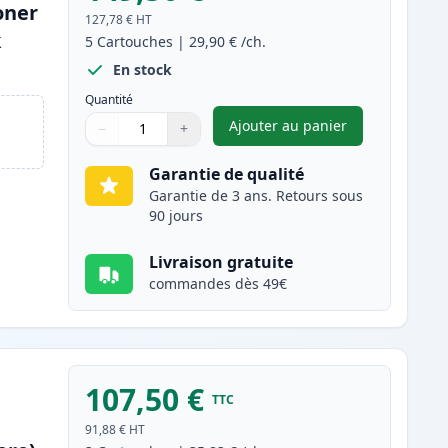
oner
127,78 €
HT
k
5
Cartouches
|
29,90 €
/ch.
En stock
Quantité
Ajouter au panier
−
+
,
Pack de 5 Brother TN22
Quantité
Utilisez les boutons pour ajuster
Quantité
:
1
Garantie de qualité
Garantie de 3 ans. Retours sous
90 jours
Livraison gratuite
commandes dès 49€
107,50 €
TTC
91,88 €
HT