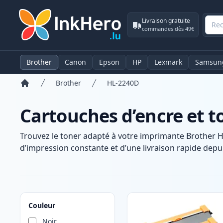
Livraison gratuite
commandes dès 49€
Brother
Canon
Epson
HP
Lexmark
Samsun
Brother
HL-2240D
Accueil
Cartouches d’encre et 
Trouvez le toner adapté à votre imprimante Brother H
d’impression constante et d’une livraison rapide depui
Produits
Couleur
Noir