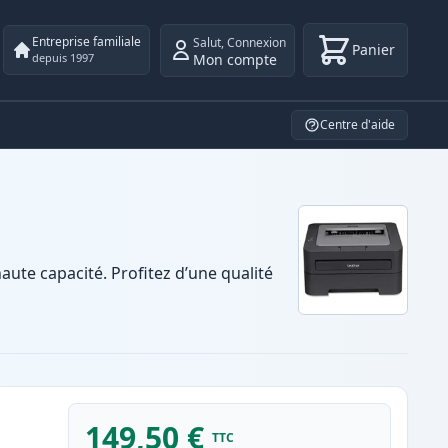
Entreprise familiale
Salut
,
Connexion
Panier
Mon compte
depuis 1997
Centre d'aide
te capacité. Profitez d’une qualité
149,50 €
TTC