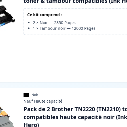
toner & tambour compatibles (Ink H
Ce kit comprend :
2
×
Noir
—
2850
Pages
1
×
Tambour noir
—
12000
Pages
Noir
Neuf
Haute
capacité
Pack de 2 Brother TN2220 (TN2210) t
compatibles haute capacité noir (In
Hero)