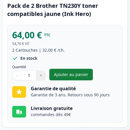
Pack de 2 Brother TN230Y toner
compatibles jaune (Ink Hero)
64,00 €
TTC
54,70 €
HT
2
Cartouches
|
32,00 €
/ch.
En stock
Quantité
Ajouter au panier
−
+
,
Pack de 2 Brother TN230Y ton
Quantité
Utilisez les boutons pour ajuster
Quantité
:
1
Garantie de qualité
Garantie de 3 ans. Retours sous 90 jours
Livraison gratuite
commandes dès 49€