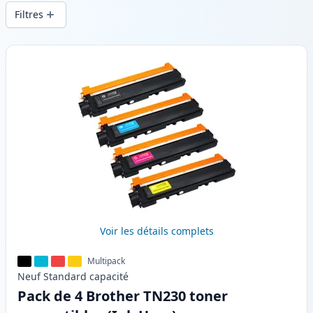
d’impression constante et d’une livraison
Filtres
rapide depuis un stock local en .
Produits
Voir les détails complets
Multipack
Neuf
Standard
capacité
Pack de 4 Brother TN230 toner