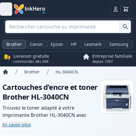
Panier
Connexio
Brother
Canon
Epson
HP
Lexmark
Samsung
Livraison gratuite
Entreprise familiale
commandes dès 49€
depuis 1997
Brother
HL-3040CN
Accueil
Cartouches d’encre et toner
Brother HL-3040CN
Trouvez le toner adapté à votre
imprimante Brother HL-3040CN avec
notre gamme de cartouches compatibles
En savoir plus
et haute capacité. Profitez d’une qualité