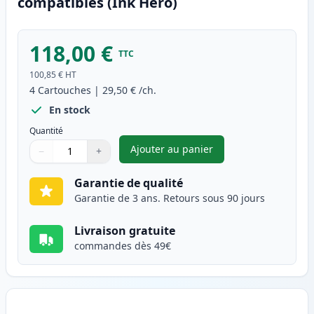
compatibles (Ink Hero)
118,00 €
TTC
100,85 €
HT
4
Cartouches
|
29,50 €
/ch.
En stock
Quantité
Ajouter au panier
−
+
,
Pack de 4 Brother TN230 tone
Quantité
Utilisez les boutons pour ajuster
Quantité
:
1
Garantie de qualité
Garantie de 3 ans. Retours sous 90 jours
Livraison gratuite
commandes dès 49€