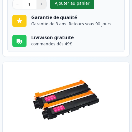
Ajouter au panier
−
+
,
Pack de 2 Brother TN230C ton
Quantité
Utilisez les boutons pour ajuster
Quantité
:
1
Garantie de qualité
Garantie de 3 ans. Retours sous 90 jours
Livraison gratuite
commandes dès 49€