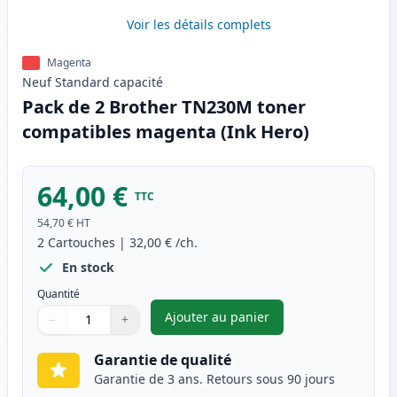
Voir les détails complets
Magenta
Neuf
Standard
capacité
Pack de 2 Brother TN230M toner
compatibles magenta (Ink Hero)
64,00 €
TTC
54,70 €
HT
2
Cartouches
|
32,00 €
/ch.
En stock
Quantité
Ajouter au panier
−
+
,
Pack de 2 Brother TN230M to
Quantité
Utilisez les boutons pour ajuster
Quantité
:
1
Garantie de qualité
Garantie de 3 ans. Retours sous 90 jours