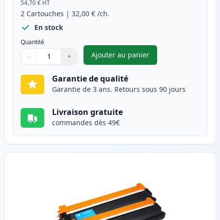
54,70 €
HT
2
Cartouches
|
32,00 €
/ch.
En stock
Quantité
Ajouter au panier
−
+
,
Pack de 2 Brother TN230BK to
Quantité
Utilisez les boutons pour ajuster
Quantité
:
1
Garantie de qualité
Garantie de 3 ans. Retours sous 90 jours
Livraison gratuite
commandes dès 49€