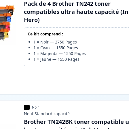
Pack de 4 Brother TN242 toner
compatibles ultra haute capacité (I
Hero)
Ce kit comprend :
1
×
Noir
—
2750
Pages
1
×
Cyan
—
1550
Pages
1
×
Magenta
—
1550
Pages
1
×
Jaune
—
1550
Pages
Noir
Neuf
Standard
capacité
Brother TN242BK toner compatible u