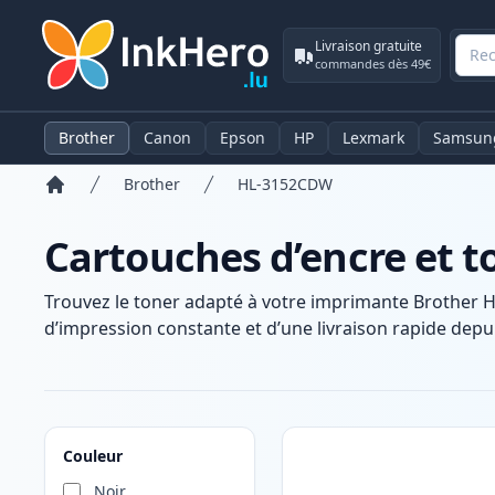
Livraison gratuite
commandes dès 49€
Brother
Canon
Epson
HP
Lexmark
Samsun
Brother
HL-3152CDW
Accueil
Cartouches d’encre et 
Trouvez le toner adapté à votre imprimante Brother 
d’impression constante et d’une livraison rapide depui
Produits
Couleur
Noir