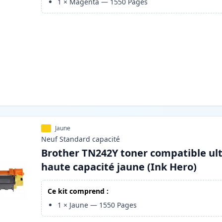
1
×
Magenta
—
1550
Pages
Jaune
Neuf
Standard
capacité
Brother TN242Y toner compatible ul
haute capacité jaune (Ink Hero)
Ce kit comprend :
1
×
Jaune
—
1550
Pages