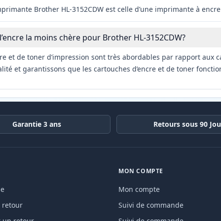
imprimante Brother HL-3152CDW est celle d’une imprimante à encre 
 l’encre la moins chère pour Brother HL-3152CDW?
re et de toner d’impression sont très abordables par rapport aux c
ité et garantissons que les cartouches d’encre et de toner fonctio
Garantie 3 ans
Retours sous 90 Jou
MON COMPTE
de
Mon compte
 retour
Suivi de commande
un retour
Suivi de commande