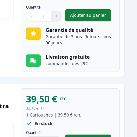
Quantité
Ajouter au panier
−
+
,
Brother TN242C toner c
Quantité
Utilisez les boutons pour ajuster
Quantité
:
1
Garantie de qualité
Garantie de 3 ans. Retours sous
90 jours
Livraison gratuite
commandes dès 49€
39,50 €
TTC
tra
33,76 €
HT
1
Cartouches
|
39,50 €
/ch.
En stock
Quantité