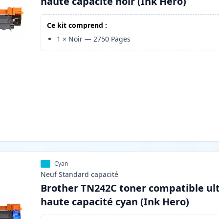
haute capacité noir (Ink Hero)
Ce kit comprend :
1
×
Noir
—
2750
Pages
Cyan
Neuf
Standard
capacité
Brother TN242C toner compatible ul
haute capacité cyan (Ink Hero)