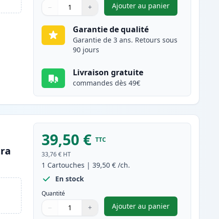
Ajouter au panier
−
+
,
Brother TN242M toner 
Quantité
Utilisez les boutons pour ajuster
Quantité
:
1
Garantie de qualité
Garantie de 3 ans. Retours sous
90 jours
Livraison gratuite
commandes dès 49€
39,50 €
TTC
tra
33,76 €
HT
1
Cartouches
|
39,50 €
/ch.
En stock
Quantité
Ajouter au panier
−
+
,
Brother TN242Y toner c
Quantité
Utilisez les boutons pour ajuster
Quantité
:
1