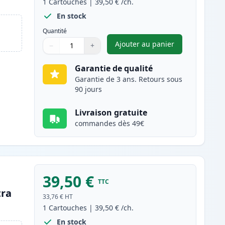
1
Cartouches
|
39,50 €
/ch.
En stock
Quantité
Ajouter au panier
−
+
,
Brother TN242BK toner 
Quantité
Utilisez les boutons pour ajuster
Quantité
:
1
Garantie de qualité
Garantie de 3 ans. Retours sous
90 jours
Livraison gratuite
commandes dès 49€
39,50 €
TTC
tra
33,76 €
HT
1
Cartouches
|
39,50 €
/ch.
En stock