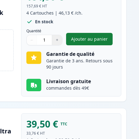
157,69 €
HT
nk
4
Cartouches
|
46,13 €
/ch.
En stock
Quantité
Ajouter au panier
−
+
,
Pack de 4 Brother TN24
Quantité
Utilisez les boutons pour ajuster
Quantité
:
1
Garantie de qualité
Garantie de 3 ans. Retours sous
90 jours
Livraison gratuite
commandes dès 49€
39,50 €
TTC
ltra
33,76 €
HT