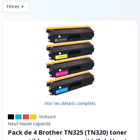
d’impression constante et d’une livraison
Filtres
rapide depuis un stock local en .
Produits
Voir les détails complets
Multipack
Neuf
Haute
capacité
Pack de 4 Brother TN325 (TN320) toner