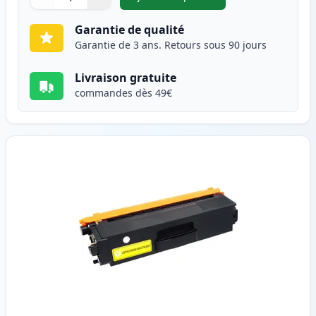
,
Brother TN325M (TN320M) ton
Quantité
Utilisez les boutons pour ajuster
Quantité
:
1
Garantie de qualité
Garantie de 3 ans. Retours sous 90 jours
Livraison gratuite
commandes dès 49€