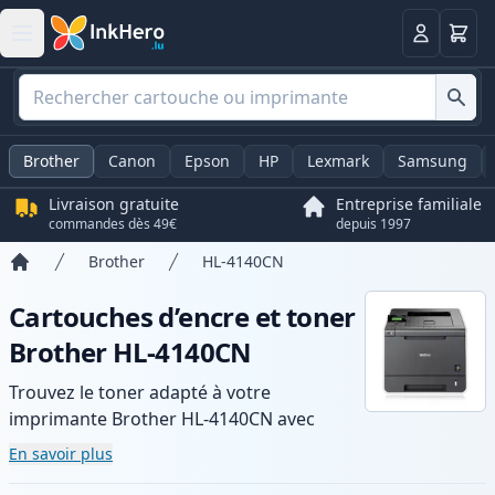
Panier
Connexio
Brother
Canon
Epson
HP
Lexmark
Samsung
Livraison gratuite
Entreprise familiale
commandes dès 49€
depuis 1997
Brother
HL-4140CN
Accueil
Cartouches d’encre et toner
Brother HL-4140CN
Trouvez le toner adapté à votre
imprimante Brother HL-4140CN avec
notre gamme de cartouches compatibles
En savoir plus
et haute capacité. Profitez d’une qualité