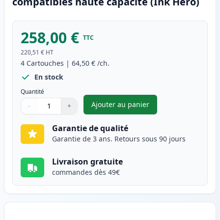
compatibles haute capacité (Ink Hero)
258,00 €
TTC
220,51 €
HT
4
Cartouches
|
64,50 €
/ch.
En stock
Quantité
Ajouter au panier
−
+
,
Pack de 4 Brother TN325 (TN3
Quantité
Utilisez les boutons pour ajuster
Quantité
:
1
Garantie de qualité
Garantie de 3 ans. Retours sous 90 jours
Livraison gratuite
commandes dès 49€