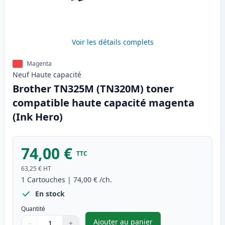
Voir les détails complets
Magenta
Neuf
Haute
capacité
Brother TN325M (TN320M) toner
compatible haute capacité magenta
(Ink Hero)
74,00 €
TTC
63,25 €
HT
1
Cartouches
|
74,00 €
/ch.
En stock
Quantité
Ajouter au panier
−
+