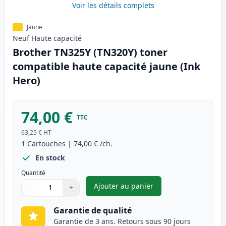
Voir les détails complets
Jaune
Neuf
Haute
capacité
Brother TN325Y (TN320Y) toner
compatible haute capacité jaune (Ink
Hero)
74,00 €
TTC
63,25 €
HT
1
Cartouches
|
74,00 €
/ch.
En stock
Quantité
Ajouter au panier
−
+
,
Brother TN325Y (TN320Y) tone
Quantité
Utilisez les boutons pour ajuster
Quantité
:
1
Garantie de qualité
Garantie de 3 ans. Retours sous 90 jours