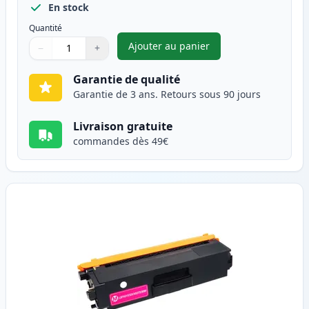
En stock
Quantité
Ajouter au panier
−
+
,
Brother TN325C (TN320C) tone
Quantité
Utilisez les boutons pour ajuster
Quantité
:
1
Garantie de qualité
Garantie de 3 ans. Retours sous 90 jours
Livraison gratuite
commandes dès 49€