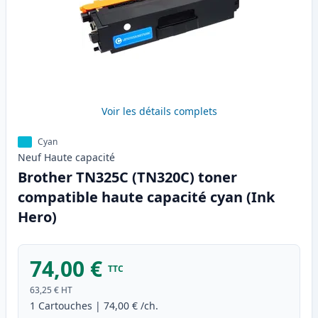
Voir les détails complets
Cyan
Neuf
Haute
capacité
Brother TN325C (TN320C) toner
compatible haute capacité cyan (Ink
Hero)
74,00 €
TTC
63,25 €
HT
1
Cartouches
|
74,00 €
/ch.