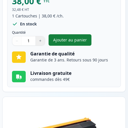
38,00 €
TTC
32,48 €
HT
1
Cartouches
|
38,00 €
/ch.
En stock
Quantité
Ajouter au panier
−
+
,
Brother TN325BK (TN320BK) to
Quantité
Utilisez les boutons pour ajuster
Quantité
:
1
Garantie de qualité
Garantie de 3 ans. Retours sous 90 jours
Livraison gratuite
commandes dès 49€