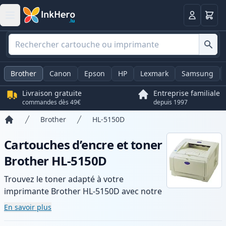
Panier
Connexio
Brother
Canon
Epson
HP
Lexmark
Samsung
Livraison gratuite
Entreprise familiale
commandes dès 49€
depuis 1997
Brother
HL-5150D
Accueil
Cartouches d’encre et toner
Brother HL-5150D
Trouvez le toner adapté à votre
imprimante Brother HL-5150D avec notre
gamme de cartouches compatibles et
En savoir plus
haute capacité. Profitez d’une qualité