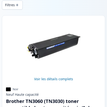
d’impression constante et d’une livraison
Filtres
rapide depuis un stock local en .
Produits
Voir les détails complets
Noir
Neuf
Haute
capacité
Brother TN3060 (TN3030) toner