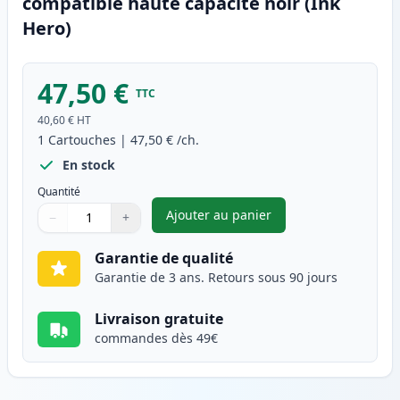
compatible haute capacité noir (Ink
Hero)
47,50 €
TTC
40,60 €
HT
1
Cartouches
|
47,50 €
/ch.
En stock
Quantité
Ajouter au panier
−
+
,
Brother TN3060 (TN3030) tone
Quantité
Utilisez les boutons pour ajuster
Quantité
:
1
Garantie de qualité
Garantie de 3 ans. Retours sous 90 jours
Livraison gratuite
commandes dès 49€